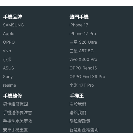
手機品牌
熱門手機
SAMSUNG
iPhone 17
Apple
iPhone 17 Pro
OPPO
三星 S26 Ultra
vivo
三星 A57 5G
小米
vivo X300 Pro
ASUS
OPPO Reno16
Sony
OPPO Find X9 Pro
realme
小米 17T Pro
手機維修
手機王
搞懂維修保固
關於我們
手機送修要注意
聯絡我們
手機泡水怎麼救
隱私權政策
安卓手機重置
智慧財產權聲明