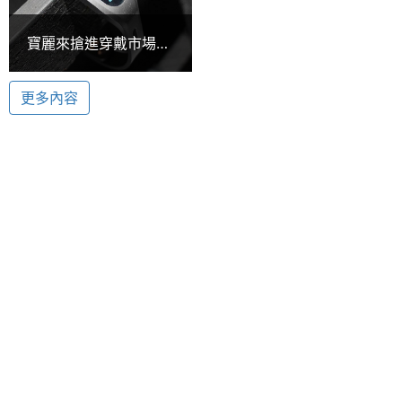
◎ 0.91 吋 OLED 螢幕
寶麗來搶進穿戴市場
◎ 內建計步器、警報
感應器
推Fitband智慧手環
◎ 支援藍牙
【CES 2015】
更多內容
加速度
Yes
感應器
Polaroid Fitband 智慧手環已於
機體規格
2014 年底在特定市場推出，以上規
格僅供參考，手機王隨時補充最新
可更換
Yes
錶帶
資料。
裝置分
智慧手環
類
※本文為 SOGI 手機王版權所有，未經授權不得轉載使用※