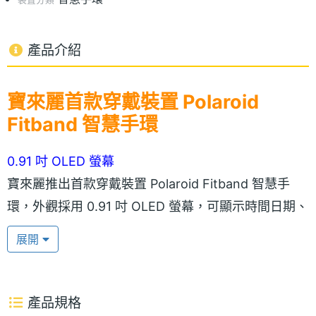
產品介紹
寶來麗首款穿戴裝置 Polaroid
Fitband 智慧手環
0.91 吋 OLED 螢幕
寶來麗推出首款穿戴裝置 Polaroid Fitband 智慧手
環，外觀採用 0.91 吋 OLED 螢幕，可顯示時間日期、
電量、運動記錄、資訊天氣、未接來電等訊息。
展開
支援 Android 與 iOS 作業系統
Polaroid Fitband 智慧手環除了可與 Android 與 iOS
產品規格