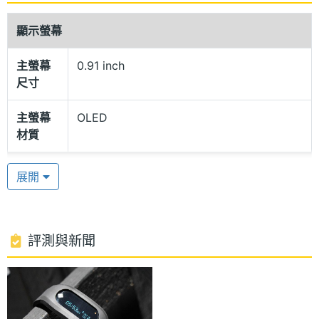
作業系統裝置搭配使用，也能透過藍牙功能與寶來麗
相機進行連結，方便用戶使用 Polaroid Fitband 智慧
顯示螢幕
手環進行拍攝。
主螢幕
0.91 inch
尺寸
可拆式設計
Polaroid Fitband 智慧手環的核心為可拆式設計，方
主螢幕
OLED
材質
便用戶更換其他腕帶。內建計步器、警報等功能，並
支援 IP67 防水等級。
連接與應用
展開
藍牙
Yes
進階功
評測與新聞
即時訊息, 防水
能
Polaroid Fitband 智慧手環功能特色
◎ 支援 IP67 防水等級
◎ 可與 Android 與 iOS 作業系統裝置搭配使用