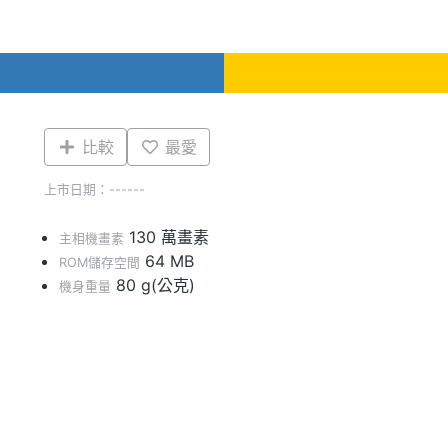
比較
最愛
上市日期：------
130 萬畫素
主相機畫素
64 MB
ROM儲存空間
80 g(公克)
機身重量