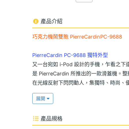
產品介紹
巧克力機鬧雙胞 PierreCardinPC-9688
PierreCardin PC-9688 獨特外型
又一台宛如 i-Pod 設計的手機，乍看之下還
是 PierreCardin 所推出的一款滑蓋
在光線反射下閃閃動人，集獨特、時尚、
展開
輕輕滑開底座，映入眼簾的是簡單大方的
同時 80 公克、以及 87 x 43 x 1
產品規格
配件。