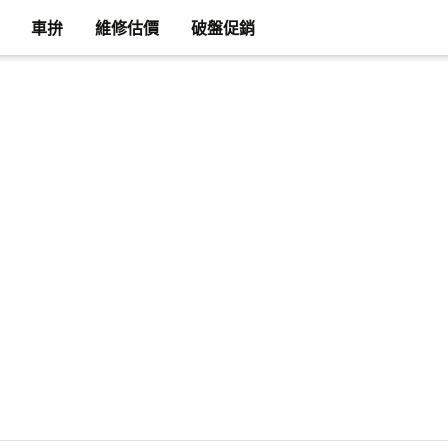
車拚
維修估價
破盤促銷