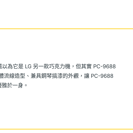
以為它是 LG 另一款巧克力機，但其實 PC-9688
機。整體流線造型、兼具鋼琴搞漆的外觀，讓 PC-9688
優雅於一身。
數字按鍵，整齊一致方整地排列，不失為一種特色。
7 mm 的輕巧的體重與纖細的體積，讓你的手機就像是時尚