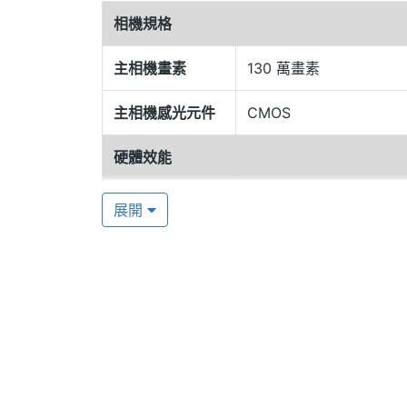
相機規格
130 萬畫素相機
PierreCardin PC-9688 內建 1
主相機畫素
130 萬畫素
分享受拍照的樂趣。另外，PC-9688 
主相機感光元件
CMOS
影，搭配外接 microSD(T-Flash) 
問題。
硬體效能
ROM儲存空間
64 MB
呼應雷射唱盤的五方向導航鍵，PC-9688 
展開
多媒體強大影音娛樂功能。
記憶卡
microSD(TF)
PierreCardin PC-9688 功能特色:
最大通話時間
2 HR(小時)
◎ 隱藏式天線
最大待機時間
4.17 天
◎ 滑蓋式造型設計
◎ 64 和絃鈴聲
◎ 支援 microSD(T-Flash) 記憶卡擴充