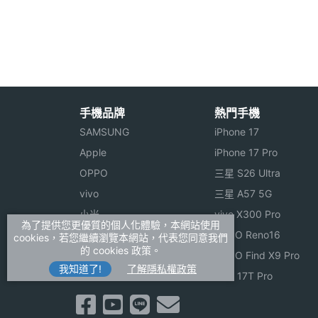
◎ 130萬畫素 CMOS 鏡頭
◎ 支援藍芽/USB傳輸
顯示螢幕
主螢幕解析度
176*220 pixels
※本文為 SOGI 手機王版權所有，未經授權不得轉載使
手機品牌
熱門手機
主螢幕色彩
26 萬色
SAMSUNG
iPhone 17
Apple
iPhone 17 Pro
機體規格
OPPO
三星 S26 Ultra
機身長度
87 mm(公厘)
vivo
三星 A57 5G
小米
vivo X300 Pro
機身寬度
43 mm(公厘)
為了提供您更優質的個人化體驗，本網站使用
ASUS
OPPO Reno16
cookies，若您繼續瀏覽本網站，代表您同意我們
的 cookies 政策。
Sony
OPPO Find X9 Pro
機身厚度
17 mm(公厘)
我知道了!
了解隱私權政策
realme
小米 17T Pro
機身重量
80 g(公克)