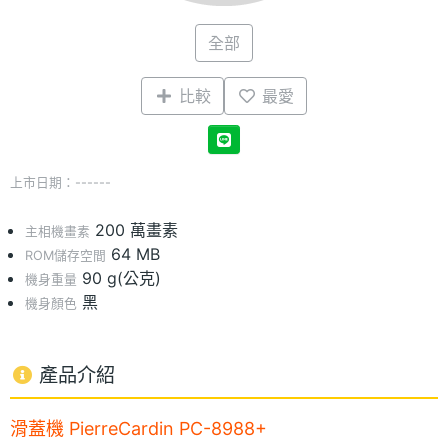
全部
比較
最愛
上市日期：------
200 萬畫素
主相機畫素
64 MB
ROM儲存空間
90 g(公克)
機身重量
黑
機身顏色
產品介紹
滑蓋機 PierreCardin PC-8988+