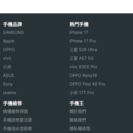
◎ 內建 64M B 多媒體及檔案儲存空間
◎ 200萬CMOS鏡頭
◎ 可支援 microSD 記憶卡擴充
手機品牌
熱門手機
顯示螢幕
SAMSUNG
iPhone 17
主螢幕
176*220 pixels
Apple
iPhone 17 Pro
解析度
OPPO
三星 S26 Ultra
※本文為 SOGI 手機王版權所有，未經授權不得轉載使用※
vivo
三星 A57 5G
主螢幕
26 萬色
小米
vivo X300 Pro
色彩
ASUS
OPPO Reno16
機體規格
Sony
OPPO Find X9 Pro
realme
小米 17T Pro
機身長
90 mm(公厘)
手機維修
手機王
度
搞懂維修保固
關於我們
手機送修要注意
機身寬
44 mm(公厘)
聯絡我們
度
手機泡水怎麼救
隱私權政策