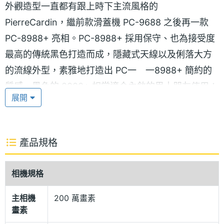
外觀造型一直都有跟上時下主流風格的
PierreCardin，繼前款滑蓋機 PC-9688 之後再一款
PC-8988+ 亮相。PC-8988+ 採用保守、也為接受度
最高的傳統黑色打造而成，隱藏式天線以及俐落大方
的流線外型，素雅地打造出 PC一 一8988+ 簡約的
質感，黑色的 8988+ 相當適合內斂的男士朋友使用；
展開
而 -8988+ 也還有適合女性朋友的粉嫩色系 ─ 粉紅。
強大多媒體功能
產品規格
PierreCardin PC-8988+ 獨特的來電閃光功能，讓你
即使在夜晚，也能夠輕易成隨眾人焦點。另外，具備
相機規格
200 萬畫素相機鏡頭，設置在機身背後。內建 64 和
弦，支援 MP3 、MP4 影音播放格式，除了可以拍攝
主相機
200 萬畫素
畫素
靜態影像之外，兼具動態錄影及播放的功能。搭配內