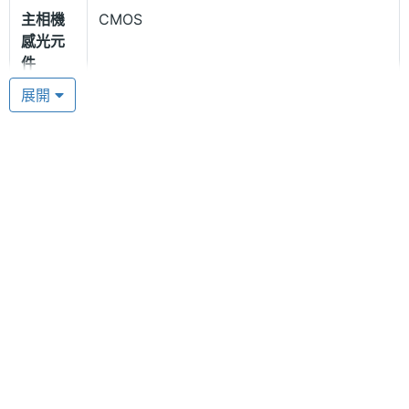
建的 64MB 記憶體和支援 microSD (T-Flash) 計憶卡
主相機
CMOS
擴充，可將其內建多媒體功能發揮的淋漓盡致！
感光元
件
展開
內建之實用功能齊全
硬體效能
在其他功能上，PierreCardin PC-8988+ 還擁有許多
ROM儲
64 MB
實用的行程管理小工具，舉如行事曆、世界時鐘、單
存空間
位換算等，可以有效率的幫助使用者日常生活之瑣碎
雜事，雖然些微卻又非常有力的幫助。
記憶卡
microSD(TF)
最大通
2 HR(小時)
PierreCardin PC-8988+ 功能特色:
話時間
◎ GSM 900 / 1800 雙頻
最大待
4 天
◎ 隱藏式天線
機時間
◎ 64 和絃鈴聲；支援 MP3 音樂播放
◎ 支援 MPEG4 格式動態有聲攝錄影