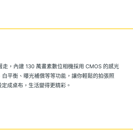
相機帶著走，內建 130 萬畫素數位相機採用 CMOS 的感光
式、白平衡、曝光補償等等功能，讓你輕鬆的拍張照
設定成桌布，生活變得更精彩。
64 和弦的音樂鈴聲，使用者可以藉由網路下載，新增喜愛的音
所支援的音樂鈴聲格式為 MIDI、MP3，只要是支援這些格式
就能讓你隨心所欲的變成來電鈴聲，好聽的 MP3 音樂鈴聲是你