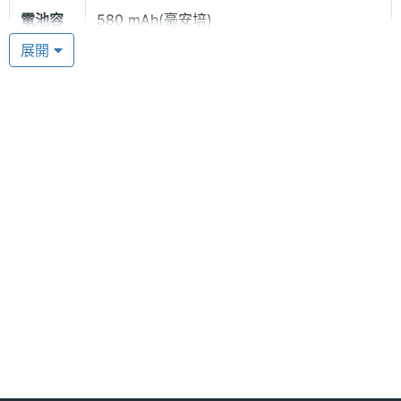
電池容
580 mAh(毫安培)
量
展開
內建 64 MB 記憶體空間
PierreCardin PC7588 可是提供了 64 MB 的空間容量
來讓你存儲所需要的資料，像是拍完美美的照片就要
把它存到這裡來囉，下載好聽的音樂鈴聲當然也是要
有地方可以存放才行的! PierreCardin PC7588 幫你把
多媒體資訊
資料好好的保管好。
音樂播
MP3
放器
PierreCardin PC7588 功能特色:
◎ 超美學設計，吸引大眾目光
鈴聲種
MIDI, MP3
類
◎ 26 萬色彩色內螢幕
◎ 雙彩色螢幕摺疊式造型設計
顯示螢幕
◎ 30 萬畫素數位相機
主螢幕
26 萬色
◎ 64 和絃鈴聲；支援 MP3 鈴聲