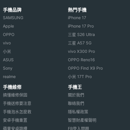
色彩
◎ 內建 64 MB 動態記憶體
手機品牌
熱門手機
◎ 支援 USB 傳輸
SAMSUNG
iPhone 17
Apple
iPhone 17 Pro
◎ GPRS Class10、WAP 2.0、MMS
OPPO
三星 S26 Ultra
※本文為 SOGI 手機王版權所有，未經授權不得轉載使用※
vivo
三星 A57 5G
小米
vivo X300 Pro
ASUS
OPPO Reno16
Sony
OPPO Find X9 Pro
realme
小米 17T Pro
手機維修
手機王
搞懂維修保固
關於我們
手機送修要注意
聯絡我們
手機泡水怎麼救
隱私權政策
安卓手機重置
智慧財產權聲明
蘋果安卓跳槽
FB登入問題