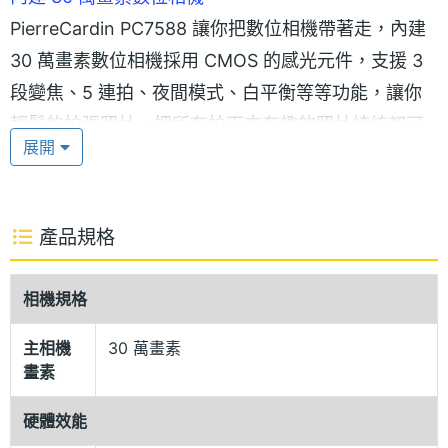
PierreCardin PC7588 讓你把數位相機帶著走，內建
30 萬畫素數位相機採用 CMOS 的感光元件，支援 3
段變焦、5 連拍、夜間模式、白平衡等等功能，讓你
輕鬆的拍張照片，把所有拍下來有趣的照片統統都可
展開
以設定成桌布，生活變得更精彩。
MP3 音樂播放器
產品規格
PierreCardin PC7588 為支援 64 和弦的音樂鈴聲，
使用者可以藉由網路下載或是 USB 傳輸的方式，新增
相機規格
喜愛的音樂鈴聲，PierreCardin PC7588 所支援的音
樂鈴聲格式為 MIDI、MP3，只要是支援這些格式的音
主相機
30 萬畫素
畫素
樂 PierreCardin PC7588 就能讓你隨心所欲的變成來
電鈴聲，好聽的 MP3 音樂鈴聲是你絕對不能錯過的選
硬體效能
擇。