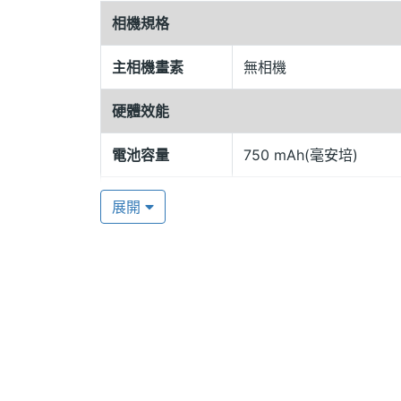
相機規格
※本文為 SOGI 手機王版權所有，未經授權不得轉載使
主相機畫素
無相機
硬體效能
電池容量
750 mAh(毫安培)
展開
多媒體資訊
音樂播放器
MP3
鈴聲種類
MIDI, MP3