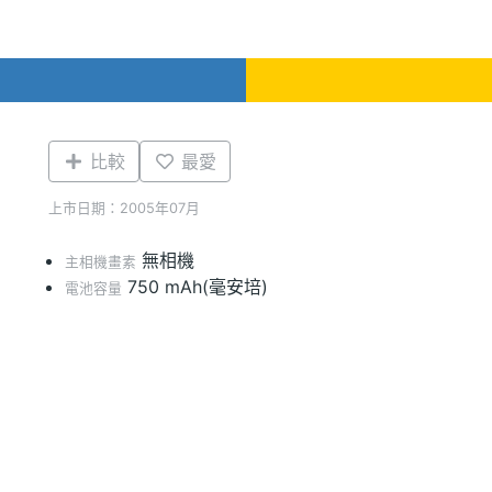
比較
最愛
上市日期：2005年07月
無相機
主相機畫素
750 mAh(毫安培)
電池容量