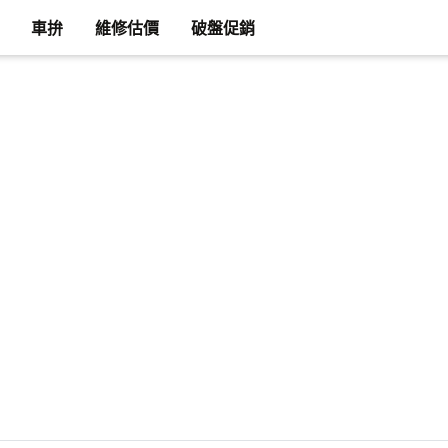
車拚
維修估價
破盤促銷