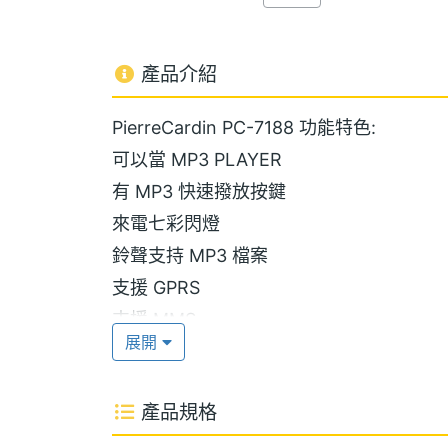
產品介紹
PierreCardin PC-7188 功能特色:
可以當 MP3 PLAYER
有 MP3 快速撥放按鍵
來電七彩閃燈
鈴聲支持 MP3 檔案
支援 GPRS
支援 MMS
展開
支援來電大頭貼
內建 64 MB 動態記憶體
產品規格