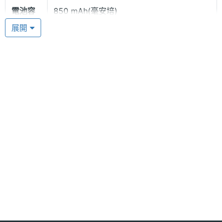
電池容
850 mAh(毫安培)
量
展開
多媒體資訊
音樂播
MP3
放器
鈴聲種
MIDI
類