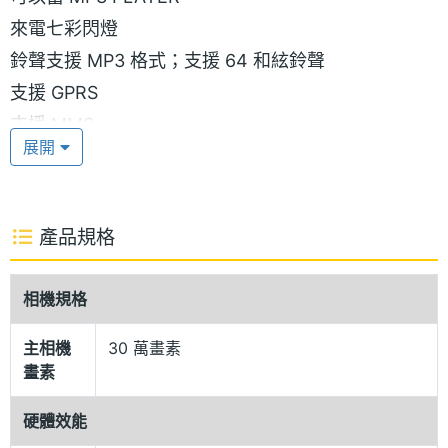
來電七彩閃燈
鈴聲支援 MP3 格式；支援 64 和絃鈴聲
支援 GPRS
支援 MMS
展開
來電大頭貼
來電人聲報號
內建 64 MB 內建記憶體
產品規格
USB 隨身碟
30 萬畫素 CMOS 數位相機
相機規格
※本文為 SOGI 手機王版權所有，未經授權不得轉載使用※
主相機
30 萬畫素
畫素
硬體效能