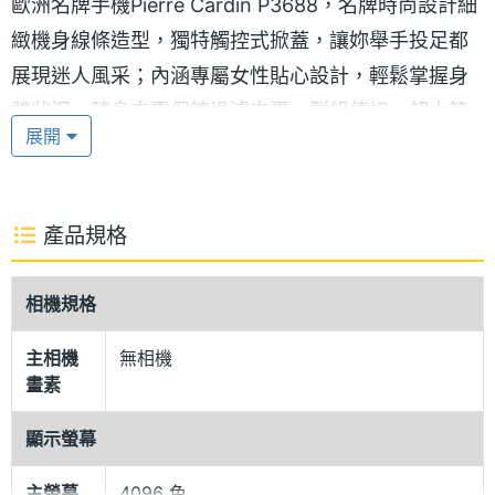
歐洲名牌手機Pierre Cardin P3688，名牌時尚設計細
緻機身線條造型，獨特觸控式掀蓋，讓妳舉手投足都
展現迷人風采；內涵專屬女性貼心設計，輕鬆掌握身
體狀況、隨身來電保鑣過濾來電、群組傳訊、超大簡
展開
訊容量100組、自編鈴曲…等。Pierre Cardin P3688
無限炫麗輕巧外型、豐富的女性專屬內涵，讓妳展現
柔魅時尚之優質風采。
產品規格
功能說明：
相機規格
◎ 女性專屬輕巧時尚造型
◎ 自動掀蓋設計
主相機
無相機
畫素
◎ 女性貼心功能
◎ 人體生物鐘：可預測當日體能、感情與智力狀況
顯示螢幕
◎ 紅粉指數：可依身高體重判斷身材給予建議
主螢幕
4096 色