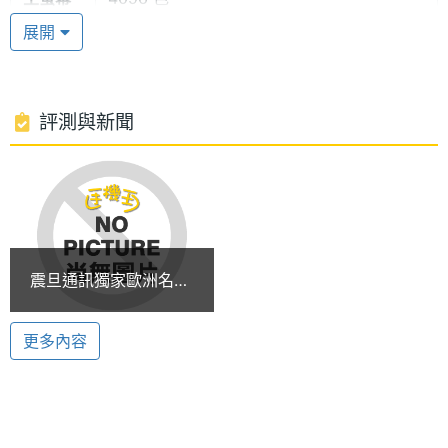
◎ 紅粉佳期：可計算女性生理安全週期
色彩
展開
◎ 免持聽筒
◎ 來電過濾 / 來電分組 / 分組圖案
◎ 40和弦鈴聲 / 可自編鈴曲
評測與新聞
◎ 支援STK系統商加值服務
◎ EMS / WAP 2.0 / GPRS Class 8
◎ 強勁刺激的遊戲功能
◎ 電話簿250組 / 簡訊100組
◎計算機/匯率換算/鬧鈴/行事曆/待辦事項/世界時鐘/
震旦通訊獨家歐洲名牌
日曆
手機 Pierre Cardin
P3688品味優雅上市
更多內容
※本文為 SOGI 手機王版權所有，未經授權不得轉載使用※