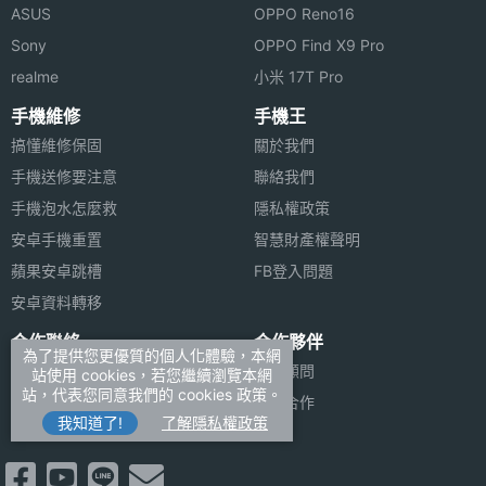
ASUS
OPPO Reno16
Sony
OPPO Find X9 Pro
realme
小米 17T Pro
手機維修
手機王
搞懂維修保固
關於我們
手機送修要注意
聯絡我們
手機泡水怎麼救
隱私權政策
安卓手機重置
智慧財產權聲明
蘋果安卓跳槽
FB登入問題
安卓資料轉移
合作聯絡
合作夥伴
為了提供您更優質的個人化體驗，本網
廣告刊登
法律顧問
站使用 cookies，若您繼續瀏覽本網
站，代表您同意我們的 cookies 政策。
加入商店報價
媒體合作
我知道了!
了解隱私權政策
新聞聯絡