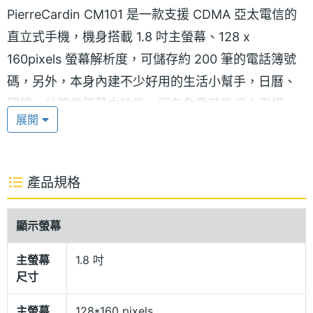
PierreCardin CM101 是一款支援 CDMA 亞太電信的
直立式手機，機身搭載 1.8 吋主螢幕、128 x
160pixels 螢幕解析度，可儲存約 200 筆的電話簿號
碼，另外，本身內建不少好用的生活小幫手，日曆、
鬧鐘、計算機等基本功能，可在急需時能派上用場。
展開
內建 3 款趣味遊戲，如：俄羅斯方塊，不僅拿來網內
互打省電話費，也能玩小遊戲腦力激盪。
產品規格
多媒體娛樂
PierreCardin CM101 改版推出新款機型，將原有的機
顯示螢幕
身顏色改為白色 + 粉色以及黑色 + 紅色搭配的兩種款
主螢幕
1.8 吋
式，這次內建了音樂播放器功能，多媒體娛樂是你不
尺寸
可獲缺的享受，隨處都有音樂的陪伴，可外接
主螢幕
128*160 pixels