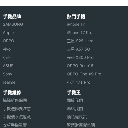
PierreCardin CM101 功能特色
◎ CDMA 亞太電信系統
手機品牌
熱門手機
◎ 1.8 吋主螢幕、128 x 160pixels 螢幕解析度、6 萬
SAMSUNG
iPhone 17
5 千色
機體規格
Apple
iPhone 17 Pro
◎ 內建音樂播放器
OPPO
三星 S26 Ultra
◎ 內建 FM 收音機
機身長
106 mm(公厘)
vivo
三星 A57 5G
度
◎ LED 照明手電筒
小米
vivo X300 Pro
◎ 支援 200 筆電話簿
ASUS
OPPO Reno16
機身寬
44 mm(公厘)
◎ 可透過 microSD 記憶卡擴充、最高至 2GB 記憶體
度
Sony
OPPO Find X9 Pro
容量
realme
小米 17T Pro
機身厚
13.5 mm(公厘)
手機維修
手機王
度
搞懂維修保固
關於我們
※本文為 SOGI 手機王版權所有，未經授權不得轉載使用※
手機送修要注意
機身重
63 g(公克)
聯絡我們
量
手機泡水怎麼救
隱私權政策
安卓手機重置
智慧財產權聲明