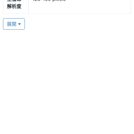
microSD 記憶卡至 2G，不怕記憶體不足，增加您手
解析度
機的儲存空間。
主螢幕
TFT
展開
材質
LED 照明手電筒
主螢幕
65000 色
PierreCardin CM101 直接在手機上方設計了超亮的
色彩
LED 照明手電筒，解除您在黑暗中找不到東西的困
擾，是一個方便又實用的功能，並內建 FM 收音機，
硬體效能
接上耳機就能聽見來自各地的廣播節目，即時接收新
記憶卡
microSD(TF)
鮮資訊，讓您隨時隨地都可掌握流行。
最大通
2 HR(小時)
話時間
最大待
3 天
機時間