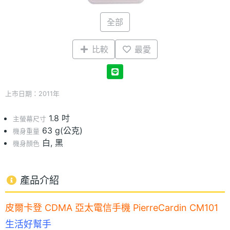
全部
比較
最愛
上市日期：2011年
1.8 吋
主螢幕尺寸
63 g(公克)
機身重量
白, 黑
機身顏色
產品介紹
皮爾卡登 CDMA 亞太電信手機 PierreCardin CM101
生活好幫手