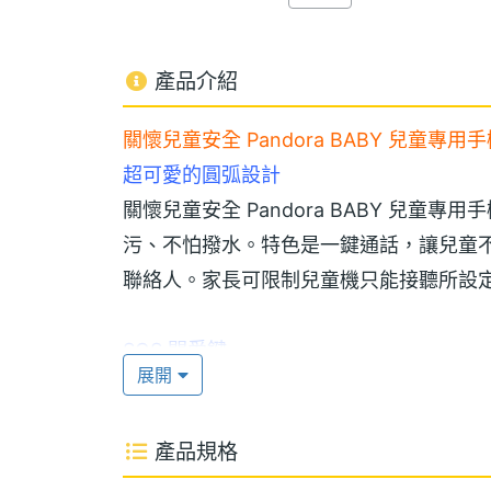
產品介紹
關懷兒童安全 Pandora BABY 兒童專用
超可愛的圓弧設計
關懷兒童安全 Pandora BABY 兒
污、不怕撥水。特色是一鍵通話，讓兒童
聯絡人。家長可限制兒童機只能接聽所設
SOS 關愛鍵
展開
長按 SOS 關愛鍵、Pandora BAB
（綁定的監護人）、進入自動接聽模式、啟
產品規格
給家長。亦內建防盜功能，非經家長解除綁定，P
法使用。