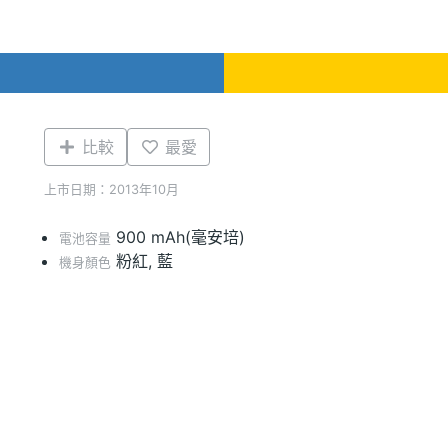
比較
最愛
上市日期：2013年10月
900 mAh(毫安培)
電池容量
粉紅, 藍
機身顏色