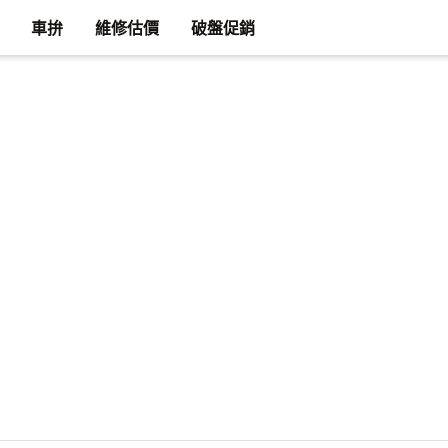
車拚
維修估價
破盤促銷