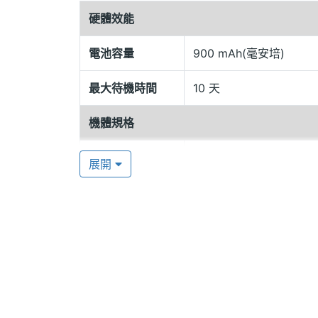
硬體效能
母機帶小機
電池容量
900 mAh(毫安培)
Pandora BABY 兒童機還擁有順風
最大待機時間
10 天
是，可定母機帶小機的方式，到 Apple AppStor
寶貝機 APP，透過 APP 一目了然地瀏
機體規格
機身顏色
粉紅, 藍
展開
機身設計
直立式, 防水
Pandora BABY 兒童機功能特色
◎ SOS 關愛鍵
◎ 順風耳、低電量關機警報、定時間關機
◎ GPS 衛星定位
連接與應用