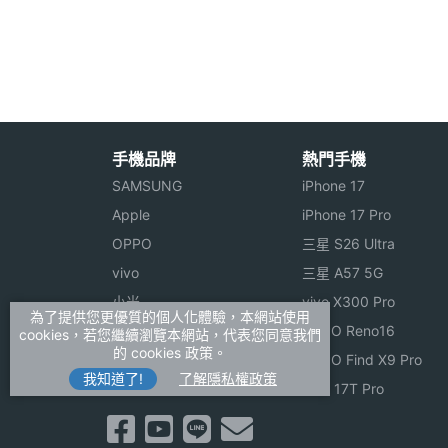
進階功能
GPS(衛星導航)
※本文為 SOGI 手機王版權所有，未經授權不得轉載使
手機品牌
熱門手機
SAMSUNG
iPhone 17
Apple
iPhone 17 Pro
OPPO
三星 S26 Ultra
vivo
三星 A57 5G
小米
vivo X300 Pro
為了提供您更優質的個人化體驗，本網站使用
ASUS
OPPO Reno16
cookies，若您繼續瀏覽本網站，代表您同意我們
的 cookies 政策。
Sony
OPPO Find X9 Pro
我知道了!
了解隱私權政策
realme
小米 17T Pro