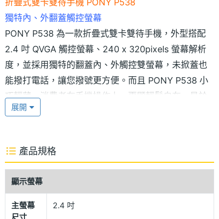
折疊式雙卡雙待手機 PONY P538
獨特內、外翻蓋觸控螢幕
PONY P538 為一款折疊式雙卡雙待手機，外型搭配
2.4 吋 QVGA 觸控螢幕、240 x 320pixels 螢幕解析
度，並採用獨特的翻蓋內、外觸控雙螢幕，未掀蓋也
能撥打電話，讓您撥號更方便。而且 PONY P538 小
巧輕薄，消費者在手機操作上，更顯輕鬆自在，易於
展開
隨身帶著走。
雙卡雙待功能
產品規格
PONY P538 具備雙卡雙待的功能，可支援 2 張 GSM
SIM 卡同時待機，讓消費者可同時使用商務或個人用
顯示螢幕
途的兩組門號，對於時常需要旅行、出差的商務人
主螢幕
2.4 吋
士，或欲享用二家電信公司網內互打優惠之消費者，
尺寸