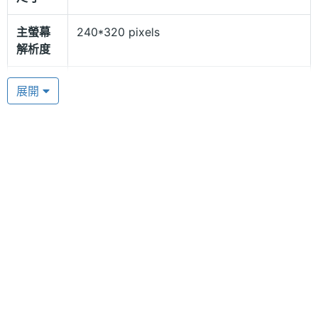
毋須多帶一支手機，即可滿足在不同地區使用不同費
主螢幕
240*320 pixels
率、語音通訊與數據服務之需求，任何時候都可接聽
解析度
或撥打不同號碼的電話。
主螢幕
TFT
展開
材質
藍牙立體聲 ，高品質音樂饗宴
主螢幕
65000 色
PONY P538 搭載 30 萬畫素相機，消費者可隨時捕捉
色彩
生活精彩片刻，記憶容量最高可擴充至 2GB，再也無
須擔心音樂、影片以及文件等檔案無法裝載至手機
相機規格
內。PONY P538 亦具備立體聲 FM 收音機、藍牙，
主相機
30 萬畫素
以及 MP3、MP4 影音播放等功能，讓消費者可享最
畫素
高品質音樂饗宴。
主相機
CMOS
感光元
件