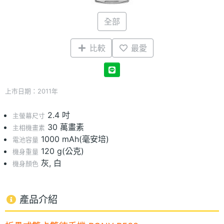
全部
比較
最愛
上市日期：2011年
2.4 吋
主螢幕尺寸
30 萬畫素
主相機畫素
1000 mAh(毫安培)
電池容量
120 g(公克)
機身重量
灰, 白
機身顏色
產品介紹