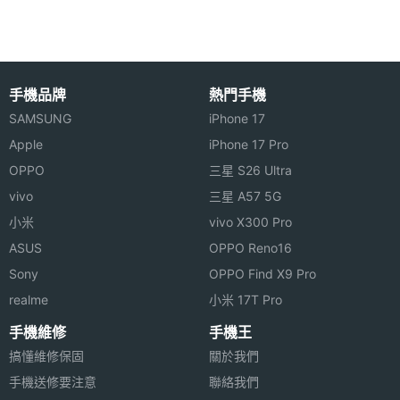
PONY P538 功能特色
◎ GSM / 900、DCS / 1800、雙卡雙待超長待機
手機品牌
熱門手機
◎ 折疊式雙螢幕機身設計、鈴聲大，內外觸控（未掀
SAMSUNG
iPhone 17
硬體效能
蓋也能撥打電話）
Apple
iPhone 17 Pro
記憶卡
microSD(TF)
OPPO
三星 S26 Ultra
◎ 獨特內、外翻蓋觸控螢幕，讓您撥號更方便
vivo
三星 A57 5G
◎ 2.4 吋 QVGA 觸控螢幕、240 x 320pixels 螢幕解
電池容
1000 mAh(毫安培)
小米
vivo X300 Pro
析度
量
ASUS
OPPO Reno16
◎ 30 萬畫素相機，支援影片錄製
最大通
3 HR(小時)
Sony
OPPO Find X9 Pro
◎ 支援無線藍牙立體聲 / FM 收音機
話時間
realme
小米 17T Pro
◎ 支援 MP3、MP4 影音播放
手機維修
手機王
最大待
3 天
◎ 支援黑名單 / 來電轉接 / 電子書功能
搞懂維修保固
關於我們
機時間
◎ 支援 microSD 記憶卡擴充、最高至 2GB 記憶體容
手機送修要注意
聯絡我們