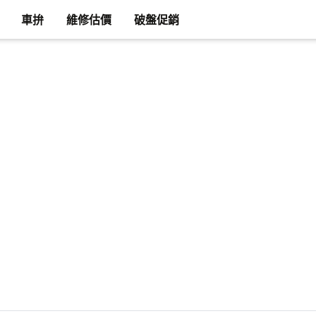
車拚
維修估價
破盤促銷