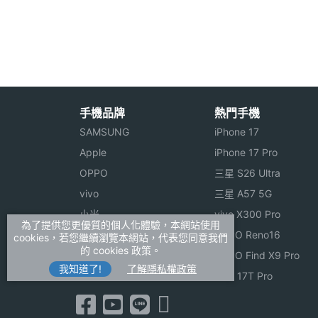
◎ 內建藍牙 2.0 + EDR / WAP 2.0 瀏覽器
主相機感光元件
CMOS
◎ 內建 128MB ROM 儲存空間
◎ 支援 microSD 記憶卡擴充，最高至 8
※本文為 SOGI 手機王版權所有，未經授權不得轉載使
手機品牌
熱門手機
硬體效能
SAMSUNG
iPhone 17
Apple
iPhone 17 Pro
記憶卡
microSD
OPPO
三星 S26 Ultra
最大通話時間
3 HR(小時)
vivo
三星 A57 5G
小米
vivo X300 Pro
最大待機時間
9 天
為了提供您更優質的個人化體驗，本網站使用
ASUS
OPPO Reno16
cookies，若您繼續瀏覽本網站，代表您同意我們
的 cookies 政策。
Sony
OPPO Find X9 Pro
通訊與網路
我知道了!
了解隱私權政策
realme
小米 17T Pro
3G頻率
CDMA2000