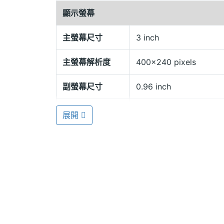
顯示螢幕
隨時閱讀喜愛的書籍
主螢幕尺寸
3 inch
PONY 707 搭載 30 萬畫素相機，支援 W
主螢幕解析度
400x240 pixels
EDR、WAP 2.0 瀏覽器，支援 TX
遊戲等應用程式，輕鬆消磨空閒時間。
副螢幕尺寸
0.96 inch
副螢幕解析度
128x64 pixels
展開
外螢幕色彩
65000 萬色
PONY 707 功能特色
主螢幕色彩
65000 萬色
◎ CDMA + GSM 雙卡雙待手機
◎ 3 吋主螢幕、400 x 240pixels 螢幕解
相機規格
◎ 0.96 吋 OLED 外螢幕、128 x 64pix
主相機畫素
30 萬畫素
◎ 30 萬畫素相機