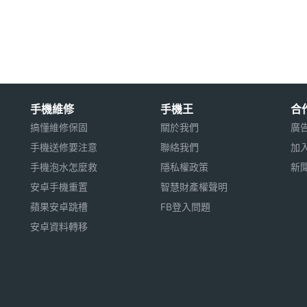
GB 記憶體容量
用※
手機維修
手機王
合
搞懂維修保固
關於我們
廣
手機送修要注意
聯絡我們
加
手機泡水怎麼救
隱私權政策
新
安卓手機重置
智慧財產權聲明
蘋果安卓跳槽
FB登入問題
安卓資料轉移