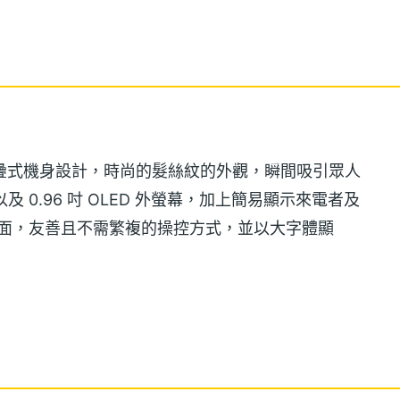
用摺疊式機身設計，時尚的髮絲紋的外觀，瞬間吸引眾人
 0.96 吋 OLED 外螢幕，加上簡易顯示來電者及
作介面，友善且不需繁複的操控方式，並以大字體顯
 雙卡雙待雙通，適用亞太電信，讓擁有多門號的使用者，輕鬆
支手機出門。內建 128MB ROM 儲存空間，並
 記憶體容量。