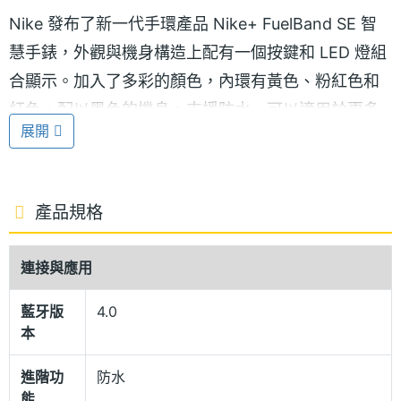
Nike 發布了新一代手環產品 Nike+ FuelBand SE 智
慧手錶，外觀與機身構造上配有一個按鍵和 LED 燈組
合顯示。加入了多彩的顏色，內環有黃色、粉紅色和
紅色，配以黑色的機身。支援防水，可以適用於更多
展開
惡劣場景，另外，雙點手環可顯示時間，充當手錶的
角色。
省電效果
產品規格
Nike+ FuelBand SE 智慧手錶加入了藍牙 4.0 的支
連接與應用
援，可以與 iPhone 即時無縫傳輸訊息，同時也做到更
低功耗。值得一提的是，手環也加入對應 iPhone
藍牙版
4.0
本
5S，可以充分利用 M7 協同處理器的省電效果，做到
更長的電池續航力。
進階功
防水
能