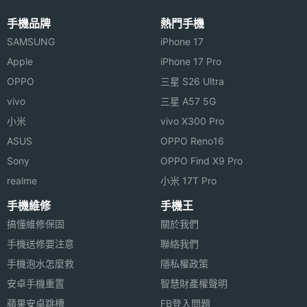
◎ 可顯示不同場景下的運動強度等級
手機品牌
熱門手機
◎ 追蹤睡眠
SAMSUNG
iPhone 17
Apple
iPhone 17 Pro
◎ 支援藍牙 4.0 / microUSB 充電
OPPO
三星 S26 Ultra
Nike+ FuelBand SE 己於 2013 年 12 月 6 日在美國、
vivo
三星 A57 5G
英國、加拿大、法國、德國和日本市場上市，以上規
小米
vivo X300 Pro
格僅供參考，手機王隨時補充最新資料。
ASUS
OPPO Reno16
Sony
OPPO Find X9 Pro
realme
小米 17T Pro
※本文為 SOGI 手機王版權所有，未經授權不得轉載使用※
手機維修
手機王
搞懂維修保固
關於我們
手機送修要注意
聯絡我們
手機泡水怎麼救
隱私權政策
安卓手機重置
智慧財產權聲明
蘋果安卓跳槽
FB登入問題