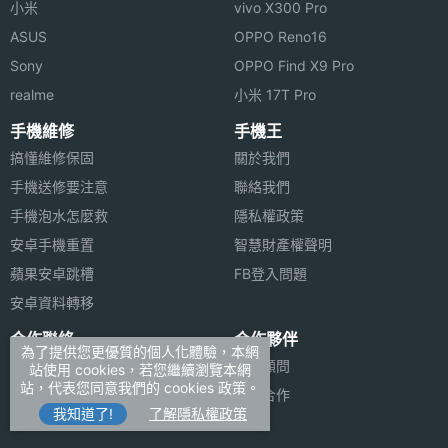
小米
vivo X300 Pro
ASUS
OPPO Reno16
Sony
OPPO Find X9 Pro
realme
小米 17T Pro
手機維修
手機王
搞懂維修保固
關於我們
手機送修要注意
聯絡我們
手機泡水怎麼救
隱私權政策
安卓手機重置
智慧財產權聲明
蘋果安卓跳槽
FB登入問題
安卓資料轉移
合作聯絡
合作夥伴
為了提供您更優質的個人化體驗，本網
廣告刊登
法律顧問
站使用 cookies，若您繼續瀏覽本網
站，代表您同意我們的 cookies 政策。
加入商店報價
媒體合作
我知道了!
了解隱私權政策
新聞聯絡