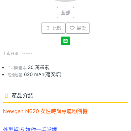
全部
比較
最愛
上市日期：------
30 萬畫素
主相機畫素
620 mAh(毫安培)
電池容量
產品介紹
Newgen N620 女性時尚專屬粉餅機
外型輕巧 讓你一手掌握