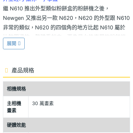
繼 N610 推出外型類似粉餅盒的粉餅機之後，
Newgen 又推出另一款 N620，N620 的外型跟 N610
非常的類似，N620 的四個角的地方比起 N610 屬於
比較圓滑的，整體看起來，更像是女性專屬的粉餅機
展開
了，N620 也推出了四款為紅、白、綠、藍的顏色，
讓消費者像挑選化粧品一樣，有更多選擇顏色的機
會。
產品規格
內建 30 萬畫素數位相機
相機規格
別看 N620 小小的一台，N620 也是有內建 30 萬畫
素數位相機的功能喔!具有 CMOS 鏡頭，4 倍 16 段數
主相機
30 萬畫素
畫素
位變焦，N620 更有最喜愛的 3、5、7、9 連拍功
能，讓你連連拍的高興，N620也可以用來當做攝影的
硬體效能
鏡頭使用，可以錄製 10 秒無聲的 M – JPEG 短片，生