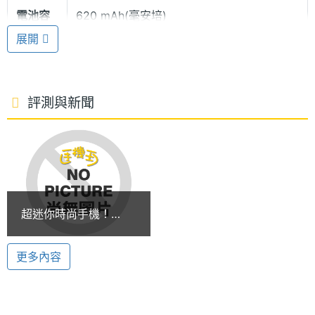
電池容
620 mAh(毫安培)
活更充滿趣味。
量
展開
內建 5.7 MB記憶體
照了那麼多喜愛的照片之後，沒有足夠的記憶體空間
評測與新聞
來存放，這樣怎麼行的呢？N620 提供了 5.7MB 的記
憶體空間來讓你存放所有的資料，N620 讓你放得高
顯示螢幕
興，照得開心。
主螢幕
65536 色
色彩
功能特色：
超迷你時尚手機！
◎ 內建 30 萬素 CMOS 數位相機
Newgen N620/N720
◎ 內建 5.7 MB 記憶體空間
粉彩上市
更多內容
◎ 300 筆電話簿
◎ 100 筆簡訊
◎ 64 和絃鈴聲