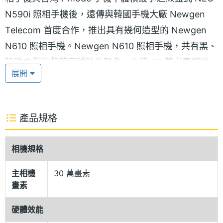
N590i 照相手機後，遠傳與韓國手機大廠 Newgen
Telecom 首度合作，推出具有幾何造型的 Newgen
N610 照相手機。Newgen N610 照相手機，共有黑、
珍珠白與粉紫等三種時尚顏色、內建 30 萬畫素相機、
展開
手機內螢幕為六萬五千色之 TFT LCD 螢幕，畫質清晰
明亮，加上 64 和絃鈴聲、內建 39 首鈴聲與超大容量
6.5MB 記憶體，滿足消費者視覺與聽覺的雙重享
產品規格
受。
相機規格
Newgen N610照相手機內建獨特的「化身功能」，讓
手機族發揮創意，從五官、髮型、服裝至配飾任意搭
主相機
30 萬畫素
畫素
配，暢玩變裝遊戲，幫自己與朋友化身為喜愛的卡通
人物造型，量身訂做成「來電圖像」或「背景圖
硬體效能
案」，也可以選擇發送個人化的多媒體訊息，讓溝通