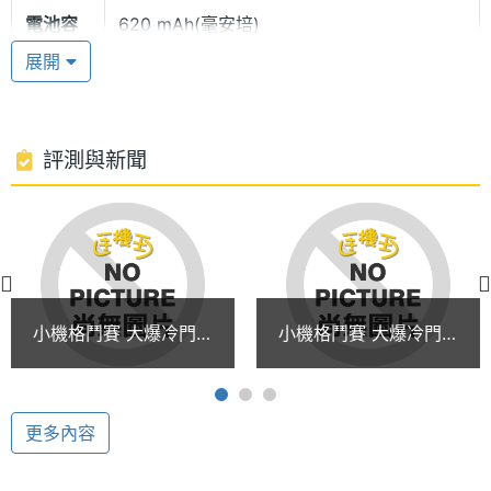
電池容
620 mAh(毫安培)
更酷炫有型。此外，Newgen N610 照相手機內建 30
量
展開
萬畫素 CMOS 數位相機，擁有 4 倍數位變焦，還可以
設定5種拍攝情境模式（自動、晴朗、多雲、日光燈下
與燈泡下），不僅如此，3/5/7/9 連拍、10 秒動態影
評測與新聞
像錄製與 14 組大頭相框編輯等超強功能，讓玩家愛不
釋手。
多媒體資訊
鈴聲種
SMAF, SMF
類
特別功能
小機格鬥賽 大爆冷門
小機格鬥賽 大爆冷門
● 內建獨特的「化身功能」，可以發揮創意，以類似
顯示螢幕
(下)
(上)
紙娃娃遊戲幫自己與朋友化身為喜愛的卡通人物，量
主螢幕
65536 色
身訂做成「來電圖片」或「背景圖案」，也可以選擇
色彩
更多內容
發送個人化的多媒體訊息，讓溝通更酷炫有型。
● 內建 2 組 21 點、推箱子遊戲。