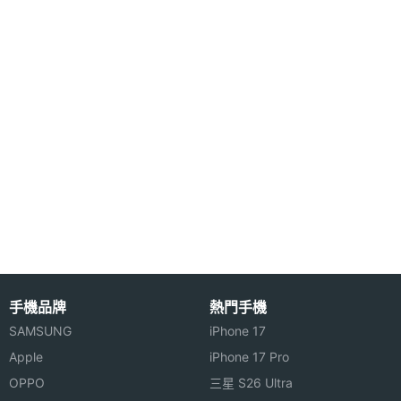
● 使用者可下載動畫(GIF動畫) *
● 個人化動畫選擇：內建：主螢幕：1組動畫和7組背
景圖片。副螢幕：3 組動畫與 1 組時鐘模式。1 組開
(關)機動畫，1 組來電動畫顯示。下載：可下載圖片、
動畫與鈴聲。
● 支援 WML 網頁瀏覽*
● WAP 1.2.1
● GPRS class 8(4 + 1)
● 圖片電話簿
手機品牌
熱門手機
SAMSUNG
iPhone 17
其他功能
Apple
iPhone 17 Pro
● 支援來電個人圖片顯示或設定以化身顯示(限手機記
OPPO
三星 S26 Ultra
憶)