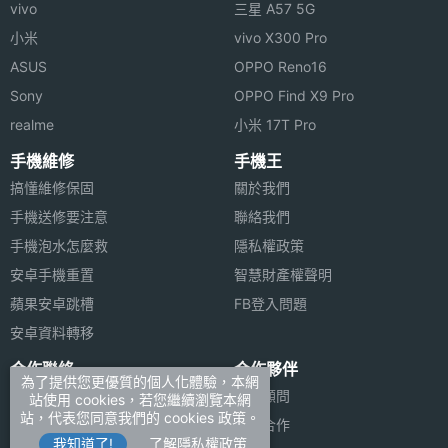
vivo
三星 A57 5G
● 電話分組及設定不同分組來話號碼顯示
小米
vivo X300 Pro
● 支援 EFR/FR
ASUS
OPPO Reno16
● ZI 中英文輸入，支援注音輸入法
Sony
OPPO Find X9 Pro
● 透過連接線可支援電腦與手機間之資料傳送
realme
小米 17T Pro
● 內建14 組相框可供編輯您的大頭照
手機維修
手機王
搞懂維修保固
關於我們
※本文為 SOGI 手機王版權所有，未經授權不得轉載使用※
手機送修要注意
聯絡我們
手機泡水怎麼救
隱私權政策
安卓手機重置
智慧財產權聲明
蘋果安卓跳槽
FB登入問題
安卓資料轉移
合作聯絡
合作夥伴
為了提供您更優質的個人化體驗，本網
廣告刊登
法律顧問
站使用 cookies，若您繼續瀏覽本網
站，代表您同意我們的 cookies 政策。
加入商店報價
媒體合作
我知道了!
了解隱私權政策