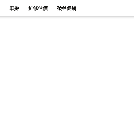
車拚
維修估價
破盤促銷