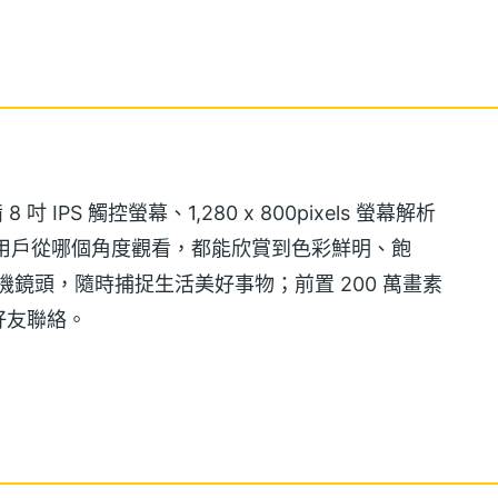
吋 IPS 觸控螢幕、1,280 x 800pixels 螢幕解析
無論用戶從哪個角度觀看，都能欣賞到色彩鮮明、飽
機鏡頭，隨時捕捉生活美好事物；前置 200 萬畫素
好友聯絡。
el Atom Z3735E, 1.83GHz 四核心處理器、2GB
同時處理多項複雜任務，同時與 28 奈米等傳統製程相
DirectX 11 特效，讓遊戲畫面完美呈現。再搭