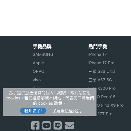
◎ 內建 Intel Atom Z3735E, 1.83GH
電池容量
4150 mAh
◎ 8 吋 IPS 觸控螢幕、1,280 x 800pixe
最大待機時間
6.25 天
◎ 支援 Wi-Fi 無線網路 / HDMI 輸出
◎ 內建 1GB RAM / 16GB ROM 儲存空間
顯示螢幕
◎ 支援 Ultra-STICK 擴充槽，方便插入 3G
手機品牌
熱門手機
主螢幕尺寸
8 inch
◎ 500 萬畫素相機鏡頭、200 萬畫素前
SAMSUNG
iPhone 17
◎ 支援 Wi-Fi 無線網路 / HDMI 輸出 / 藍牙 2
主螢幕解析度
1280x800 pixels
Apple
iPhone 17 Pro
◎ 支援 microSD 記憶卡擴充，最高至 3
OPPO
三星 S26 Ultra
主螢幕材質
IPS
vivo
三星 A57 5G
NESO N810 i7 上市時間未定，規格
小米
vivo X300 Pro
主螢幕觸控
Yes
為了提供您更優質的個人化體驗，本網站使用
ASUS
OPPO Reno16
cookies，若您繼續瀏覽本網站，代表您同意我們
的 cookies 政策。
※本文為 SOGI 手機王版權所有，未經授權不得轉載使
Sony
OPPO Find X9 Pro
我知道了!
了解隱私權政策
realme
小米 17T Pro