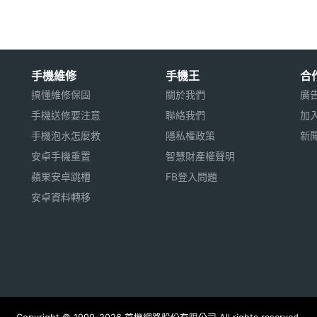
用※
手機維修
手機王
合
搞懂維修保固
關於我們
廣
手機送修要注意
聯絡我們
加
手機泡水怎麼救
隱私權政策
新
安卓手機重置
智慧財產權聲明
蘋果安卓跳槽
FB登入問題
觸控螢幕
安卓資料轉移
GSM850, GSM900, WCDMA
PRS, Wi-Fi / WLAN