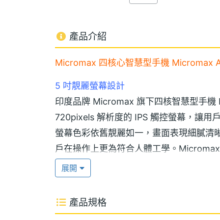
產品介紹
Micromax 四核心智慧型手機 Micromax A1
5 吋靚麗螢幕設計
印度品牌 Micromax 旗下四核智慧型手機 Micr
720pixels 解析度的 IPS 觸控螢
螢幕色彩依舊靚麗如一，畫面表現細膩清
戶在操作上更為符合人體工學。Micromax 
框搭配，手機四周邊角經過銳角圓潤處理
展開
多工操作流暢無阻礙
產品規格
Micromax A116 Canvas HD 配備 Andro