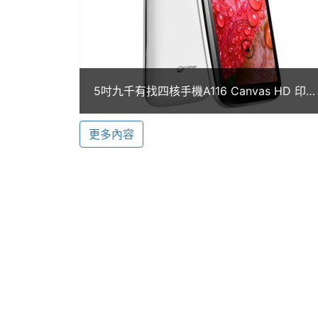
主螢幕尺寸
5 吋
主螢幕解析度
1280*720 pixels
Micromax A116 Canvas HD 功能特色
主螢幕材質
IPS
◎ 採用 Android 4.1 Jelly Bean 作業系統
5吋九千有找四核手機A116 Canvas HD 印度
2月開賣
◎ 內建 MediaTek MT6589, 1.2GHz 
更多內容
◎ 5 吋 IPS 觸控螢幕、1,280 x 720pixe
◎ 800 萬畫素相機、30 萬畫素前置相機
◎ 支援 3G 高速連線 / Wi-Fi 無線網路
相機規格
◎ 支援藍牙傳輸 / GPS 導航等功能
主相機畫素
800 萬畫素
◎ 內建 1GB RAM / 4GB ROM
◎ 可透過 microSD 記憶卡擴充、最高至 
主相機感光元件
CMOS
Micromax A116 Canvas HD
前相機畫素
30 萬畫素