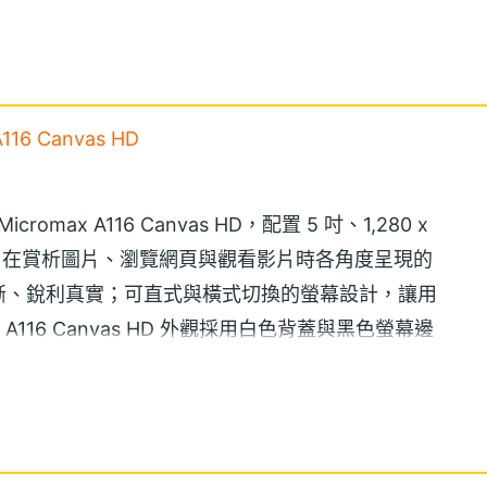
16 Canvas HD
omax A116 Canvas HD，配置 5 吋、1,280 x
幕，讓用戶在賞析圖片、瀏覽網頁與觀看影片時各角度呈現的
晰、銳利真實；可直式與橫式切換的螢幕設計，讓用
A116 Canvas HD 外觀採用白色背蓋與黑色螢幕邊
，帶來視覺上的柔和感，觸感也相當舒適。
id 4.1 Jelly Bean 作業系統，搭載 MediaTek