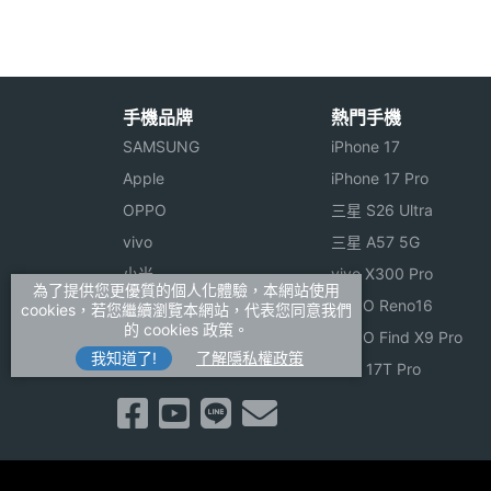
相機功能
LED 閃光燈
※本文為 SOGI 手機王版權所有，未經授權不得轉載使
機體規格
手機品牌
熱門手機
傳輸埠
USB, 藍牙
SAMSUNG
iPhone 17
機身顏色
白
Apple
iPhone 17 Pro
OPPO
三星 S26 Ultra
機身設計
直立式, 雙鏡頭
vivo
三星 A57 5G
小米
vivo X300 Pro
操作介面
直式 / 橫式螢幕切換, 
為了提供您更優質的個人化體驗，本網站使用
ASUS
OPPO Reno16
cookies，若您繼續瀏覽本網站，代表您同意我們
的 cookies 政策。
Sony
OPPO Find X9 Pro
通訊與網路
我知道了!
了解隱私權政策
realme
小米 17T Pro
頻率系統
GSM1800, GSM1900, 
上網方式
3G / WCDMA, EDGE, G