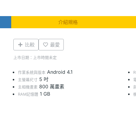
D
介紹規格
比較
最愛
上市日期：上市時間未定
Android 4.1
作業系統與版本
5 吋
主螢幕尺寸
800 萬畫素
主相機畫素
1 GB
RAM記憶體