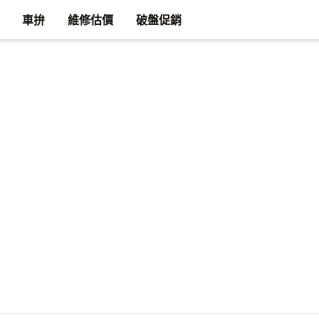
車拚
維修估價
破盤促銷