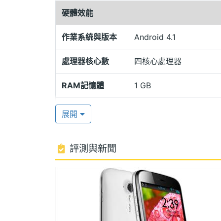
MT6589, 1.2GHz 四核心處理器
硬體效能
礙，帶來暢快的飆網體驗。另外，Micromax A11
作業系統與版本
Android 4.1
且可透過 microSD 記憶卡擴充、最高至
求，下載更多喜愛的 App 使用。Micromax 
處理器核心數
四核心處理器
足日常使用。
RAM記憶體
1 GB
體驗精彩娛樂世界
ROM儲存空間
4 GB
展開
Micromax A116 Canvas HD 內建 
機，具備 LED 補光燈，讓自拍與拍照
記憶卡
microSD(TF)
評測與新聞
每天見聞，成為永久的記憶。與此同時，Microma
電池容量
2100 mAh(毫安培)
Wi-Fi 無線網路，讓精彩的網路世界豐富
A116 Canvas HD 內置 GPS 衛
處理器
MediaTek MT6589, 1.
輸功能則方便用戶傳遞工作中的重要文件
顯示螢幕