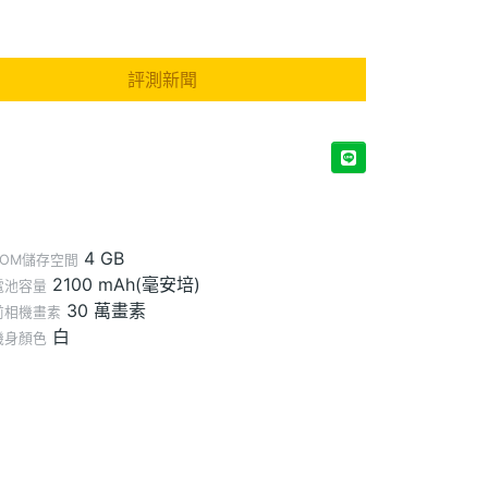
評測新聞
4 GB
ROM儲存空間
2100 mAh(毫安培)
電池容量
30 萬畫素
前相機畫素
白
機身顏色