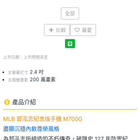
全部
比較
最愛
上市日期：上市時間未定
2.4 吋
主螢幕尺寸
200 萬畫素
主相機畫素
產品介紹
MLB 郭泓志紀念版手機 M700G
盡顯沉穩內斂尊榮風格
為郭泓志所締造的不朽傳奇，破隊史 127 年防禦紀