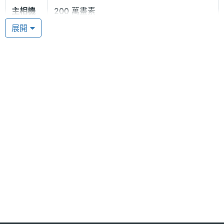
主相機
200 萬畫素
畫素相機，而且可支援兩個門號同時待機使用，讓作
畫素
展開
為職棒迷的您可以依據收話者門號系統不同來選擇門
號撥打，享受網內互打的優惠，不用再帶兩支手機出
門，既省錢又方便。
多媒體資訊
音樂播
AAC, AMR, MP3, WAV
放器
MLB M700G 功能特色
影片播
3 GP, AVI
◎ 美國大聯盟、郭泓志唯一授權
放格式
◎ 滑蓋式機身設計
鈴聲種
MIDI
◎ 999 純金背蓋
類
◎ 機身採用金屬材質