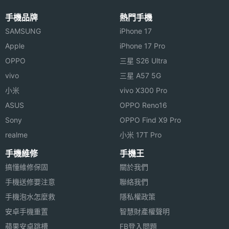
◎ 內建郭泓志專屬的桌布、開關機畫面
連接與應用
手機品牌
熱門手機
◎ 內建 MLB 專屬音效
SAMSUNG
iPhone 17
實用工
FM收音機, 錄音
◎ 雙卡雙待機
具
Apple
iPhone 17 Pro
◎ 2.4 吋 QVGA LCD 主螢幕
OPPO
三星 S26 Ultra
◎ 200 萬畫素相機
機體規格
vivo
三星 A57 5G
◎ 內建立體聲調頻 FM 收音機 RDS
小米
vivo X300 Pro
機身設
滑蓋式, 雙卡插槽
◎ 支援 MP3、AAC、WAV、AMR、MIDI 音樂播放格
ASUS
OPPO Reno16
計
式
Sony
OPPO Find X9 Pro
◎ 支援 3GP、AVI 格式影片播放
realme
小米 17T Pro
◎ 內建錄音功能
手機維修
手機王
搞懂維修保固
關於我們
手機送修要注意
聯絡我們
MLB M700G 上市時間未定，以上規格僅供參考，手
手機泡水怎麼救
隱私權政策
機王隨時補充最新資料。
安卓手機重置
智慧財產權聲明
蘋果安卓跳槽
FB登入問題