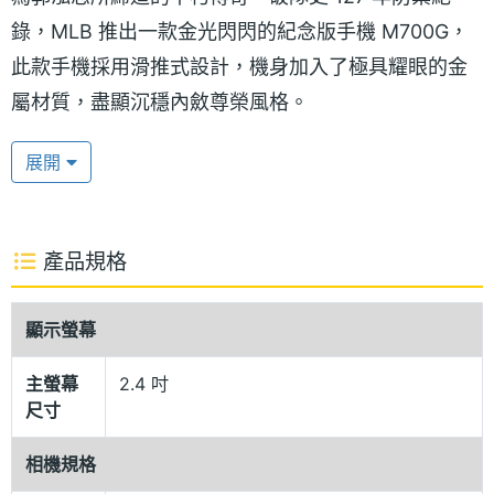
錄，MLB 推出一款金光閃閃的紀念版手機 M700G，
此款手機採用滑推式設計，機身加入了極具耀眼的金
屬材質，盡顯沉穩內斂尊榮風格。
展開
999 純金背蓋
M700G 是全球限量發行的美國職棒球員手機，同時也
是 MLB 全球首支的 999 純金背蓋手機，不僅內建郭
產品規格
泓志專屬的桌布、開關機畫面，且具備 MLB 專屬音
效，可收聽多種的音樂播放格式，影片錄製播放、錄
顯示螢幕
音等功能。
主螢幕
2.4 吋
尺寸
支援兩個門號同時待機使用
相機規格
M700G 具有 2.4 吋 QVGS LCD 主螢幕，搭載 200 萬