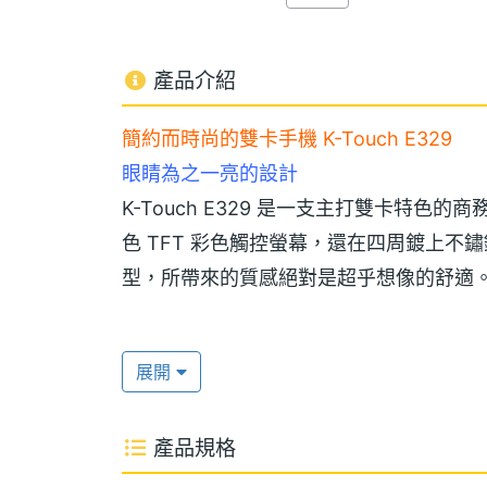
產品介紹
簡約而時尚的雙卡手機 K-Touch E329
眼睛為之一亮的設計
K-Touch E329 是一支主打雙卡特色的
色 TFT 彩色觸控螢幕，還在四周鍍上不
型，所帶來的質感絕對是超乎想像的舒適
CDMA + GSM 雙模雙待
展開
K-Touch E329 結合雙網路 CDMA 
CDMA 網路，讓您非常方便的使用，即
產品規格