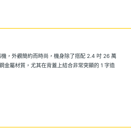
商務機，外觀簡約而時尚，機身除了搭配 2.4 吋 26 萬
鏽鋼金屬材質，尤其在背蓋上結合非常突顯的 1 字造
。
+ GSM 雙模雙待功能，使用者可以隨時切換 GSM 連結和
使再忙祿的工作，也能輕鬆管理，不會漏接電話。