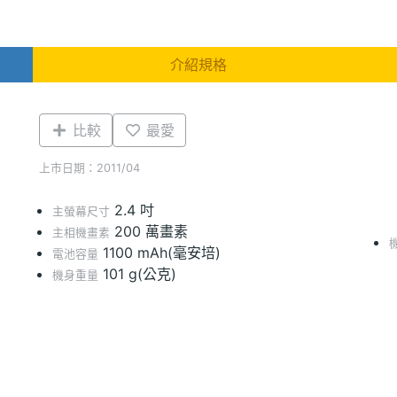
介紹規格
比較
最愛
上市日期：2011/04
2.4 吋
主螢幕尺寸
200 萬畫素
主相機畫素
1100 mAh(毫安培)
電池容量
101 g(公克)
機身重量