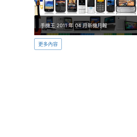
◎ 2.4 吋 26 萬色 TFT 彩色觸控螢幕
硬體效能
◎ 支援 A2DP 藍牙立體聲 / 資料傳輸
記憶卡
microSD(TF)
◎ 200萬畫素相機
手機王 2011 年 04 月新機月報
◎ 支援 FM 收音機
電池容量
1100 mAh(毫安培)
◎ 支援來電警衛 / 簡訊警衛
更多內容
最大通話時間
2.5 HR(小時)
◎ 內建 MP3 / MP4 影音播放器
◎ 支援 JAVA 及 A+WORLD 加值服務
最大待機時間
6.875 天
◎ 可容納 2000 筆電話簿、200 封簡訊
◎ 支援 microSD 記憶卡擴充、最高可擴
CDMA待機時間
6.25 天
(最大)
CDMA通話時間
3 HR
K-Touch E329 預計 2011 年 
(最大)
資料。
機體規格
※本文為 SOGI 手機王版權所有，未經授權不得轉載使