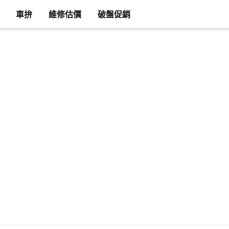
車拚
維修估價
破盤促銷