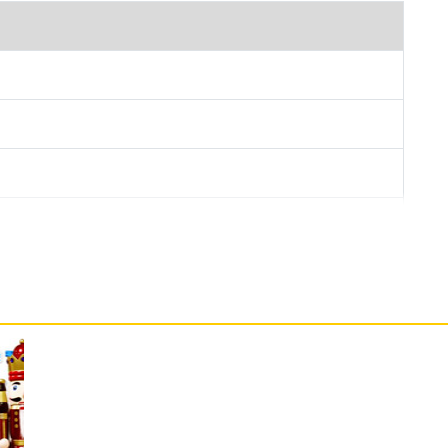
機，可收納 2000 筆電話簿、200 封簡訊；內置 A2DP
 影音播放器、來電警衛、簡訊警衛等功能同樣具備。
加值服務，讓您能夠擴充更多的娛樂功能。