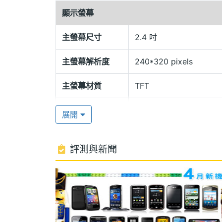
顯示螢幕
享受豐富的娛樂功能
K-Touch E329 還搭載 200 萬畫素相
主螢幕尺寸
2.4 吋
立體聲藍牙、FM 收音機、MP3、MP4
主螢幕解析度
240*320 pixels
而且還可支援 JAVA 及 A+WORLD 
主螢幕材質
TFT
主螢幕色彩
26 萬色
展開
相機規格
K-Touch E329 功能特色
評測與新聞
主相機畫素
200 萬畫素
◎ CDMA 800 + GSM 900 / 1800
◎ CDMA + GSM 雙模雙待機
◎ 直立式機身設計
◎ 支援亞太雙模卡