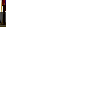
充至 4GB 記憶體容量
4 月上旬在台灣上市，以上規格僅供參考，手機王隨時補充最新
用※