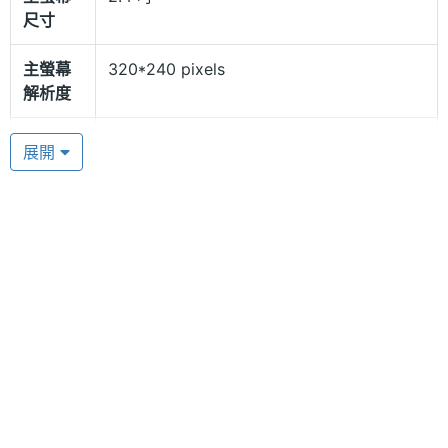
K-Touch CG1105為 CDMA + GSM 雙卡雙待雙模手
尺寸
機，內建 128MB RAM / 64MB ROM 記憶體組合，支
主螢幕
320*240 pixels
援 CDMA 800、GSM 1800、GSM 900 的頻率系統，
解析度
內部的萬能 SIM 卡槽，可以隨時切換 GSM 連結和
CDMA 網路，是專門為台商定制的商用手機，輕鬆兼
主螢幕
TFT
展開
材質
顧商務人士的生活與工作。
硬體效能
基本功能一應俱全
RAM記
128 MB
憶體
K-Touch CG1105 雖然沒有相機與記憶卡功能，但內
建了 250 筆電話簿容量與 450 筆簡訊儲存容量，並
ROM儲
64 MB
且設有 FM 收音機、世界時鐘、計算機與鬧鈴等實用
存空間
工具，基本的功能比較齊全。K-Touch CG1105 還配
電池容
1000 mAh(毫安培)
備 1,000mAh 的電池，可以連續通話 7 小時，最長待
量