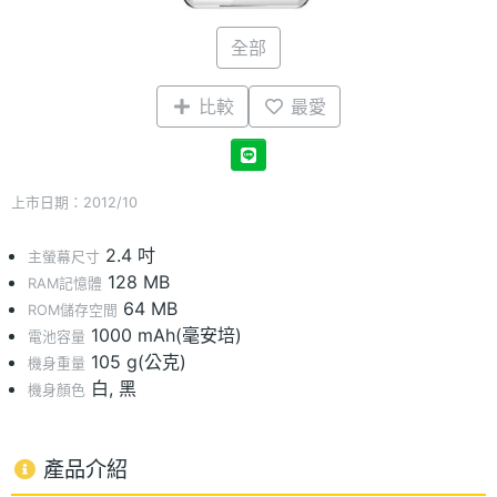
全部
比較
最愛
上市日期：2012/10
2.4 吋
主螢幕尺寸
128 MB
RAM記憶體
64 MB
ROM儲存空間
1000 mAh(毫安培)
電池容量
105 g(公克)
機身重量
白, 黑
機身顏色
產品介紹