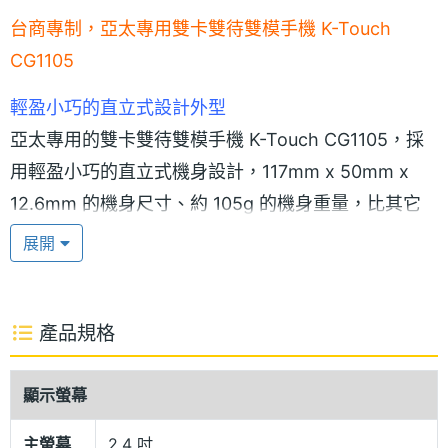
台商專制，亞太專用雙卡雙待雙模手機 K-Touch
CG1105
輕盈小巧的直立式設計外型
亞太專用的雙卡雙待雙模手機 K-Touch CG1105，採
用輕盈小巧的直立式機身設計，117mm x 50mm x
12.6mm 的機身尺寸、約 105g 的機身重量，比其它
商務用手機小巧得多，更加方便攜帶。K-Touch
展開
CG1105 配備 2.4 吋、320 x 240pixels 解析度的 26
萬色 TFT 彩色主螢幕， K-Touch CG1105 上市將提供
白、黑兩種機身顏色款式供用戶選擇。
產品規格
顯示螢幕
CDMA + GSM 雙卡雙待雙模
主螢幕
2.4 吋