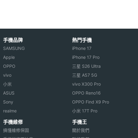
機時間為 5 天。
最大通
7 HR(小時)
話時間
最大待
5 天
手機品牌
熱門手機
機時間
SAMSUNG
iPhone 17
K-Touch CG1105 功能特色
Apple
iPhone 17 Pro
◎ CDMA + GSM 雙卡雙待雙模機
OPPO
三星 S26 Ultra
◎ 2.4 吋、320 x 240pixels 解析度的 26 萬色 TFT
vivo
三星 A57 5G
小米
vivo X300 Pro
彩色主螢幕
機體規格
ASUS
OPPO Reno16
◎ 內建 128MB RAM / 64MB ROM 記憶體組合
機身長
117 mm(公厘)
Sony
OPPO Find X9 Pro
◎ 支援鬧鐘、計算機、FM 收音機
度
realme
小米 17T Pro
◎ 1,000mAh 的電池，可以連續通話 7 小時，最長待
手機維修
手機王
機身寬
50 mm(公厘)
機時間為 5 天
搞懂維修保固
關於我們
度