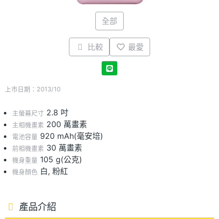
全部
比較
最愛
上市日期：2013/10
2.8 吋
主螢幕尺寸
200 萬畫素
主相機畫素
920 mAh(毫安培)
電池容量
30 萬畫素
前相機畫素
105 g(公克)
機身重量
白, 粉紅
機身顏色
產品介紹