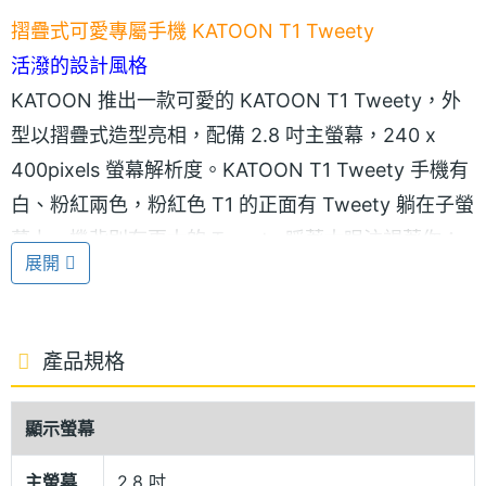
摺疊式可愛專屬手機 KATOON T1 Tweety
活潑的設計風格
KATOON 推出一款可愛的 KATOON T1 Tweety，外
型以摺疊式造型亮相，配備 2.8 吋主螢幕，240 x
400pixels 螢幕解析度。KATOON T1 Tweety 手機有
白、粉紅兩色，粉紅色 T1 的正面有 Tweety 躺在子螢
幕上，機背則有更大的 Tweety 睜著大眼注視著你；
展開
至於白色，正面只有 Tweety 的眼睛與小嘴巴，背蓋
的 Tweety 則有點 像是素描作品，只有線條、沒有顏
色，是比較抽象的風格。
產品規格
CDMA + GSM 雙卡雙模
顯示螢幕
KATOON T1 Tweety 具備 CDMA + GSM 雙卡雙模功
能，有二張 SIM 卡可讓您更方便管理通話，輕鬆接聽
主螢幕
2.8 吋