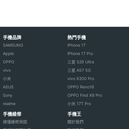
件
KATOON T1 Tweety 功能特色
前相機
30 萬畫素
畫素
◎ GSM + CDMA 雙卡雙模機
◎ 2.8 吋主螢幕，240 x 400pixels 螢幕解析度
手機品牌
熱門手機
◎ 200 萬畫素相機、30 萬畫素副相機鏡頭
SAMSUNG
iPhone 17
◎ 支援 AVI 有聲錄影 / JAVA
Apple
iPhone 17 Pro
OPPO
三星 S26 Ultra
◎ 內建金絲雀開關機動畫、靜態桌布、介面
硬體效能
vivo
三星 A57 5G
◎ 支援 3GP / MPEG 4 檔案播放 / 64 和絃 / FM 收音
小米
vivo X300 Pro
記憶卡
microSD(TF)
機
ASUS
OPPO Reno16
◎ 支援 A2DP 藍牙 / GPRS / WAP 2.0
電池容
920 mAh(毫安培)
Sony
OPPO Find X9 Pro
◎ 支援 microSD 記憶卡擴充、最高可擴充至 8GB 記
量
realme
小米 17T Pro
憶體容量
手機維修
手機王
最大通
1.5 HR(小時)
搞懂維修保固
關於我們
話時間
※本文為 SOGI 手機王版權所有，未經授權不得轉載使用※