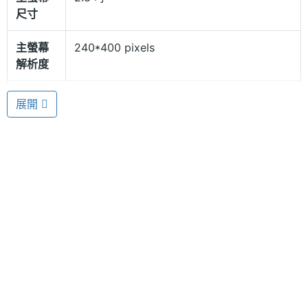
尺寸
所有來電，而且 KATOON T1 Tweety 還搭載 200 萬
畫素相機和 30 萬畫素副相機鏡頭，並且還貼心設計專
主螢幕
240*400 pixels
屬的史努比操作介面、大頭貼相框、獨家桌布、專屬
解析度
鈴聲。
主螢幕
TFT
展開
材質
精緻量身設計
主螢幕
26 萬色
KATOON T1 Tweety 整體無論是在手機盒包裝上，或
色彩
是所搭配的耳機、專屬手機套、座充、旅充、手機吊
飾等配件，全都量身設計、訂做，採用非常精緻溫馨
相機規格
的風格，從裡到外都可給您最滿足的驚喜，是您最貼
主相機
200 萬畫素
心的隨身裝飾，也是您最可愛的行動拍檔。
畫素
主相機
CMOS
感光元