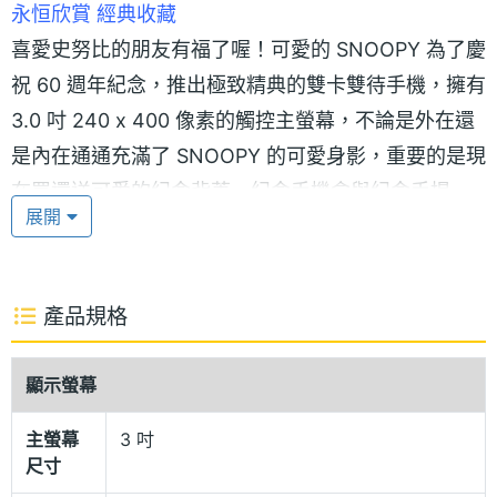
永恒欣賞 經典收藏
喜愛史努比的朋友有福了喔！可愛的 SNOOPY 為了慶
祝 60 週年紀念，推出極致精典的雙卡雙待手機，擁有
3.0 吋 240 x 400 像素的觸控主螢幕，不論是外在還
是內在通通充滿了 SNOOPY 的可愛身影，重要的是現
在買還送可愛的紀念背蓋、紀念手機盒與紀念手提
展開
袋，絕對堪稱經典，非常值得收藏。
200 萬畫素 LED 補光燈相機 多項音樂主流功能
產品規格
在簡潔俐落的可愛外型下，SNOOPY 還塔載 200 萬
畫素 LED 補光燈相機與 3GP、MP4 格式的有影片錄
顯示螢幕
製功能，讓您不論在白天或是黑夜，都可以隨時隨地
主螢幕
3 吋
捕捉異彩的繽紛世界。另外，SNOOPY 也同時具備立
尺寸
體聲藍牙、FM 收音機調頻廣播、MP3 音樂播放、電