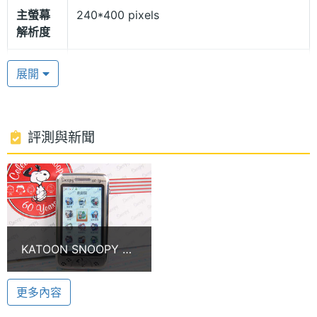
主螢幕
240*400 pixels
子書等主流規格，可謂是一款外型及內涵兼備的機
解析度
種。
主螢幕
26 萬色
展開
色彩
5 款不同色系的 SNOOPY 外殼 搖擺方式更換自我主
相機規格
題
評測與新聞
SNOOPY 典藏紀念手機有 5 款不同色系的 SNOOPY
主相機
200 萬畫素
外殼，讓您ㄧ次就擁有 60 年來 SNOOPY 的經典身
畫素
影。另外還內建多款 SNOOPY 桌布、開關機動畫、主
選單等功能。還可藉由內置的動作感應器，以搖擺方
式更換音樂、桌布及螢幕保護程式的主題，能完美的
KATOON SNOOPY 可
塑造自我特色，讓行動世界能無時無刻的展現個人無
愛無人比
硬體效能
窮魅力。
更多內容
記憶卡
microSD(TF)