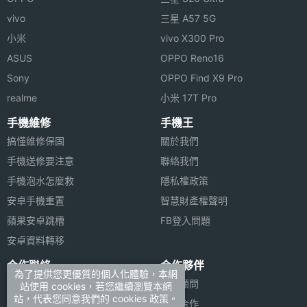
機身重
110 g(公克)
◎ 200 萬畫素 LED 補光燈相機
vivo
三星 A57 5G
量
◎ 支援 AMR、MIDI、MP3 音樂播放
小米
vivo X300 Pro
◎ 可錄製 3GP、MP4 有聲動態影片
傳輸埠
A2DP, 藍牙
ASUS
OPPO Reno16
◎ 支援立體聲藍牙 A2DP
Sony
OPPO Find X9 Pro
機身顏
銀
◎ 支援語音簡訊朗讀 / 語音指令開啟功能
realme
小米 17T Pro
色
◎ 可透過 MicroSD 擴充，最高至 2GB
手機維修
手機王
機身設
直立式, 雙卡插槽
搞懂維修保固
關於我們
計
手機送修要注意
聯絡我們
※本文為 SOGI 手機王版權所有，未經授權不得轉載使用※
手機泡水怎麼救
隱私權政策
操作介
觸控螢幕
安卓手機重置
智慧財產權聲明
面
蘋果安卓跳槽
FB登入問題
多媒體資訊
安卓資料轉移
合作聯絡
合作夥伴
錄影格
3 GP, MPEG4
為了提供您更優質的個人化體驗，本網
廣告刊登
法律顧問
站使用 cookies，若您繼續瀏覽本網
式
站，代表您同意我們的 cookies 政策。
加入商店報價
媒體合作