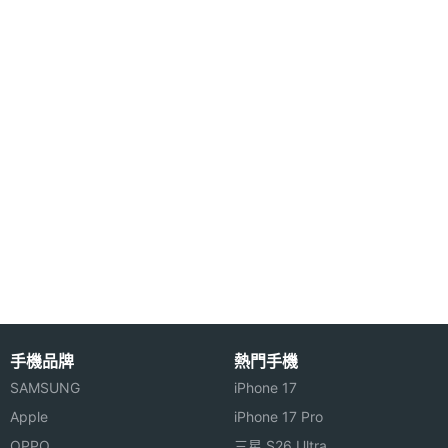
最大通
1.5 HR(小時)
話時間
KATOON SNOOPY 功能特色:
最大待
3 天
◎ 直立式機身
機時間
◎ GSM 850 / 900 / 1800 / 1900 / 雙卡雙待
機體規格
◎ 3.0 吋 240 x 400 像素觸控主螢幕，26 萬色顯示
效能
機身長
98 mm(公厘)
度
◎ 具有飛梭快選功能
◎ 支援電子書
機身寬
54 mm(公厘)
◎ 支援手寫
度
◎ 內置動作感應器
手機品牌
熱門手機
機身厚
14.5 mm(公厘)
SAMSUNG
iPhone 17
◎ 可搖擺手機更換音樂 / 自訂開關機動畫 / 桌布 / 螢
度
Apple
iPhone 17 Pro
幕保護程式
OPPO
三星 S26 Ultra