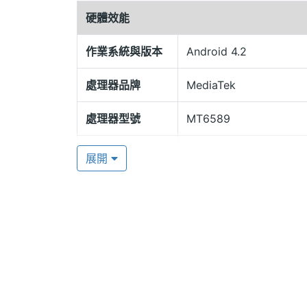
硬體效能
KATOON My Melody 採用 Android 4.2
MT6589, 1.2GHz 四核心處理器與 1G
作業系統與版本
Android 4.2
外，同時也具備 WCDMA + GSM 雙卡
處理器品牌
MediaTek
鬆接聽所有來電。KATOON 還貼心設計專屬
布、專屬鈴聲，讓你的生活隨時散發不可
處理器型號
MT6589
處理器時脈
1.2 GHz
高畫質拍攝
展開
KATOON My Melody 搭載 1,200 
處理器核心數
4
利於夜間拍攝時獲得更棒的光線，能呈現
享近況，增進感情。支援 3G 的連線速
RAM記憶體
1 GB
驗。KATOON My Melody 也能夠透過 
ROM儲存空間
8 GB
容量，讓你儲存更多的音樂、影片或個人
記憶卡
microSD