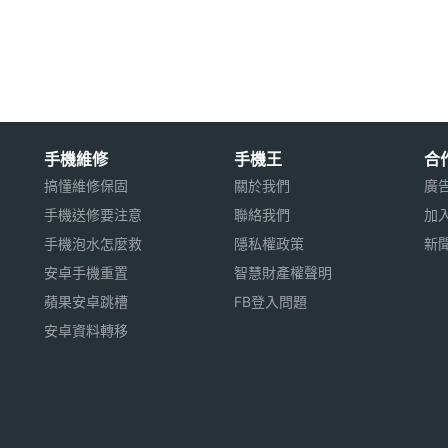
統
手機維修
手機王
合
2GHz 四核心處理器
搞懂維修保固
關於我們
廣
ixels 螢幕解析度
手機送修要注意
聯絡我們
加
頭
手機泡水怎麼救
隱私權政策
新
安卓手機重置
智慧財產權聲明
蘋果安卓跳槽
FB登入問題
安卓資料轉移
2GB 記憶體容量
用※