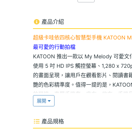
產品介紹
超級卡哇依四核心智慧型手機 KATOON My 
最可愛的行動拍檔
KATOON 推出一款以 My Melody 可愛
使用 5 吋 HD IPS 觸控螢幕、1,280 
的畫面呈現，讓用戶在觀看影片、閱讀書
艷的色彩精準度。值得一提的是，KATOON
的耳機、專屬手機套、座充、旅充、手機
展開
馨的風格，從裡到外都可給您最滿足的驚
檔。
產品規格
聯發科 1.2GHz 四核心性能