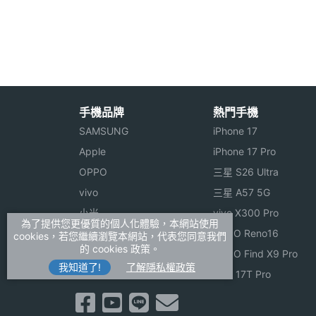
電池容量
1650 mAh
最大通話時間
2 HR(小時)
KATOON My Melody 功能特色
◎ WCDMA + GSM 雙卡雙待手機
最大待機時間
4 天
◎ 採用 Android 4.2.1 Jelly Bean 作業系
手機品牌
熱門手機
顯示螢幕
◎ 內建聯發科 MediaTek MT6589, 1.
SAMSUNG
iPhone 17
◎ 5 吋 HD IPS 觸控螢幕、1,280 x 720p
主螢幕尺寸
5 inch
Apple
iPhone 17 Pro
◎ 1,200 萬畫素相機、500 萬畫素視訊鏡
OPPO
三星 S26 Ultra
主螢幕解析度
1280x720 pixels
◎ 支援 3G / Wi-Fi 無線網路
vivo
三星 A57 5G
◎ 內建 1GB RAM / 8G ROM 儲存空間
小米
vivo X300 Pro
主螢幕材質
IPS
為了提供您更優質的個人化體驗，本網站使用
ASUS
OPPO Reno16
◎ 支援 microSD 記憶卡擴充，最高至 3
cookies，若您繼續瀏覽本網站，代表您同意我們
的 cookies 政策。
Sony
OPPO Find X9 Pro
我知道了!
了解隱私權政策
※本文為 SOGI 手機王版權所有，未經授權不得轉載使
realme
小米 17T Pro