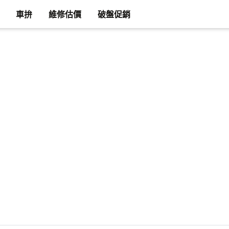
車拚
維修估價
破盤促銷