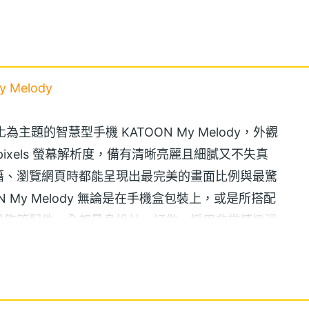
Melody
文化為主題的智慧型手機 KATOON My Melody，外觀
x 720pixels 螢幕解析度，備有清晰亮麗且細膩又不失真
籍、瀏覽網頁時都能呈現出最完美的畫面比例與最驚
 My Melody 無論是在手機盒包裝上，或是所搭配
吊飾等配件，全都量身設計、訂做，採用非常精緻溫
喜，是您最貼心的隨身裝飾，也是您最可愛的行動拍