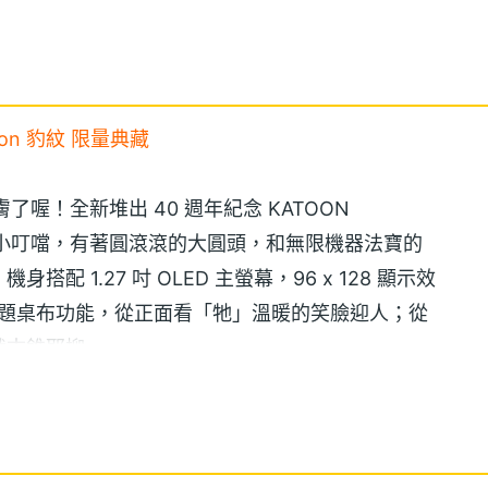
emon 豹紋 限量典藏
了喔！全新堆出 40 週年紀念 KATOON
燒的小叮噹，有著圓滾滾的大圓頭，和無限機器法寶的
 1.27 吋 OLED 主螢幕，96 x 128 顯示效
畫、主題桌布功能，從正面看「牠」溫暖的笑臉迎人；從
就古錐耶柳。
雙待摺壘式手機，給雙槍俠提供省事方便的雙號管理選擇。