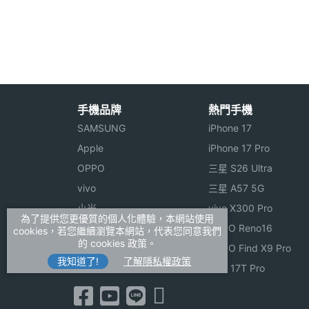
四十年前的某一天，一隻野貓突然闖進漫畫
主螢幕材質
OLED
截稿在即，愛貓的藤本弘仍然忘我地幫牠
主螢幕色彩
26 萬色
本弘發現該做正事的時候，卻發現自己竟
鍋上的螞蟻在房裡來回踱步，一個不小心
機體規格
弘突然靈光一現，馬上拿筆畫出了一個結
手機品牌
熱門手機
機身長度
59.6 mm(公厘)
的「小叮噹」的雛形。
SAMSUNG
iPhone 17
Apple
iPhone 17 Pro
機身寬度
52.1 mm(公厘)
OPPO
三星 S26 Ultra
機身厚度
45.5 mm(公厘)
vivo
三星 A57 5G
小米
vivo X300 Pro
機身重量
52 g(公克)
為了提供您更優質的個人化體驗，本網站使用
KATOON Doraemon 功能特色：
ASUS
OPPO Reno16
cookies，若您繼續瀏覽本網站，代表您同意我們
的 cookies 政策。
Sony
OPPO Find X9 Pro
◎ Doraemon 40 週年紀念手機
傳輸埠
A2DP, 藍牙
我知道了!
了解隱私權政策
realme
小米 17T Pro
◎ GSM 900 / 1800 雙卡雙待功能
機身設計
折疊式, 雙卡插槽
◎ 59.6 x 52.1 x 45.5mm