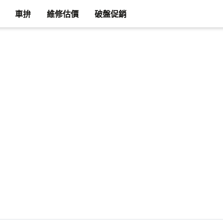
車拚
維修估價
破盤促銷