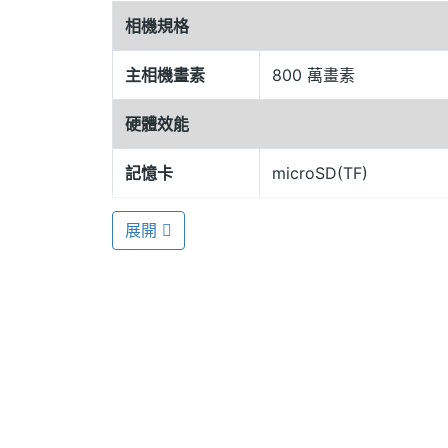
內建一顆高畫質的 800 萬畫素相機，並可
相機規格
僅可將它當作珍藏裝飾使用，還可作為拍照的好
主相機畫素
800 萬畫素
音樂好夥伴，可聆聽 FM 收音機廣播節目，
界。再加上內建的動感操作感應功能，可搖動換
硬體效能
憶卡，擴充至 8GB 的容量空間。
記憶卡
microSD(TF)
從裡到外都有可愛的機器貓
最大通話時間
2.5 HR(小時)
展開
KATOON Doraemon 不僅如此而已
最大待機時間
2.5 天
受。在外包裝盒子上，採用精美的禮盒鏡子
主題充電器、手機吊繩、雙耳式頸掛耳機等。而
檳彩鑽墜鍊，讓您一次擁有更多的多啦 A 
顯示螢幕
補習班 小叮噹由來