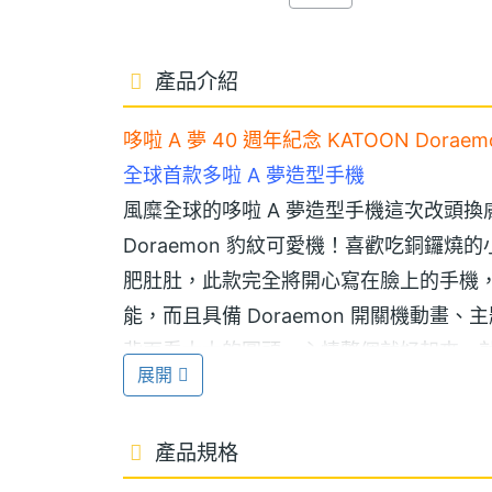
產品介紹
哆啦 A 夢 40 週年紀念 KATOON Dora
全球首款多啦 A 夢造型手機
風糜全球的哆啦 A 夢造型手機這次改頭換膚
Doraemon 豹紋可愛機！喜歡吃銅鑼
肥肚肚，此款完全將開心寫在臉上的手機，機身搭配
能，而且具備 Doraemon 開關機動
背面看大大的圓頭，心情整個就好起來，
展開
可拍可錄也可搖
產品規格
KATOON Doraemon 是一款雙卡