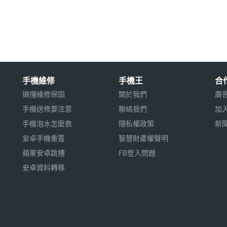
家藤本弘（筆名：藤子‧F‧不二雄）的家裡，雖然
抓起跳蚤來。這一抓就是好幾個小時過去了，等到藤
連漫畫主角的樣子都還沒想出來，於是他急得有如熱
踢到了女兒放在地上的不倒翁玩具；就在此時，藤本
合了貓咪與不倒翁造型的人物，也就是後來名揚四海
手機維修
手機王
合
搞懂維修保固
關於我們
廣
手機送修要注意
聯絡我們
加
手機泡水怎麼救
隱私權政策
新
安卓手機重置
智慧財產權聲明
蘋果安卓跳槽
FB登入問題
安卓資料轉移