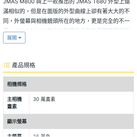
JMAS M800 與上一款推出的 JMAS T680 外型上還
滿相似的，但是在面版的外型曲線上卻有著大大的不
同，外螢幕與相機鏡頭所在的地方，更是完全的不一
樣。JMAS M800 推出二款顏色分別為典雅藍與時尚
展開
紅，更能襯托出 JMAS M800所散發出來的氣息。
JMAS M800 內建 30 萬畫素數位相機
產品規格
照相功能已經成為手機必備的功能了，JMAS M800
當然也不容錯過這項功能，有內建 30 萬畫素數位相機
相機規格
的功能，隨時陪伴你紀錄任何時刻的每一剎那，也可
以透過 MMS 傳送與好朋友分享你的喜、怒、哀、
主相機
30 萬畫素
畫素
樂。
顯示螢幕
JMAS M800 七彩來電指示燈
主螢幕
26 萬色