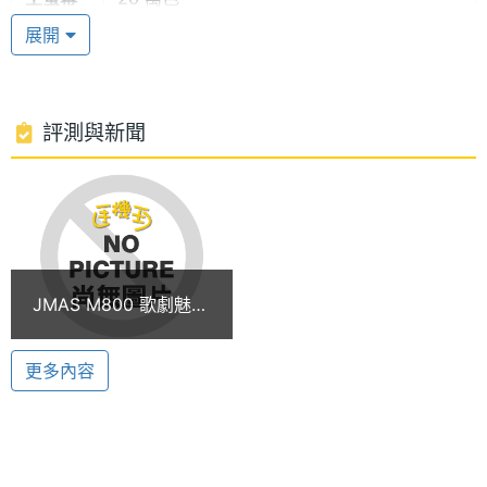
JMAS M800 有來電指示燈的功能，讓你在來電時會
色彩
展開
看到閃亮的七彩來電指示燈顯示，JMAS M800 七種
顏色變化的視覺效果，讓你除了來電鈴聲的聽覺感
受，更給你有視覺炫麗的響宴。
評測與新聞
JMAS M800 功能特色：
◎ 主螢幕 26 萬高畫質色彩
◎ 外螢幕 4096 色
◎ 30 萬畫素數位相機
JMAS M800 歌劇魅影
◎ 64 和絃鈴聲
版 - 實機測試
◎ 支援 WAP1.2.1 / GPRS Class 12
更多內容
◎ 7 彩來電指示燈
※本文為 SOGI 手機王版權所有，未經授權不得轉載使用※