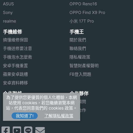
ASUS
OPPO Reno16
Sony
OPPO Find X9 Pro
realme
小米 17T Pro
手機維修
手機王
搞懂維修保固
關於我們
手機送修要注意
聯絡我們
手機泡水怎麼救
隱私權政策
安卓手機重置
智慧財產權聲明
蘋果安卓跳槽
FB登入問題
安卓資料轉移
合作聯絡
合作夥伴
為了提供您更優質的個人化體驗，本網
廣告刊登
法律顧問
站使用 cookies，若您繼續瀏覽本網
站，代表您同意我們的 cookies 政策。
加入商店報價
媒體合作
我知道了!
了解隱私權政策
新聞聯絡