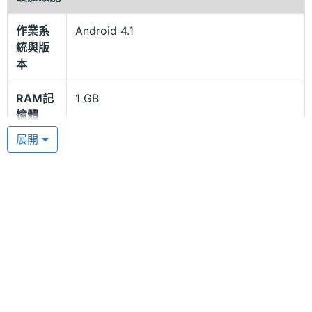
操作起來相當順暢。Intel Education Tablet 7 內建
1GB RAM / 8GB ROM，擁有豐富的空間給用戶下載
作業系
Android 4.1
統與版
各類檔。
本
Kno Textbooks 教科書軟體
RAM記
1 GB
憶體
Intel Education Tablet 7 搭載 200 萬畫素相機、30
展開
萬畫素視訊鏡頭，讓用戶用平板可以拍下生活美好瞬
ROM儲
8 GB
間。Intel Education Tablet 7 並可支援 Wi-Fi 無線網
存空間
路、USB 2.0、藍牙 3.0 等，給使用者帶來多彩的網
記憶卡
microSD(TF)
路世界。Intel Education Tablet 7 內建 Kno
Textbooks 教科書軟體，讓使用者可以類比實驗室、
電池容
4200 mAh(毫安培)
量
圖書館，還可在平板上書寫、繪畫，讓用戶體驗到學
習的樂趣。
處理器
Intel Atom Z2420 1.2GHz