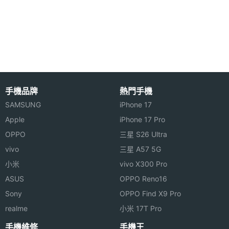
顯示螢幕
主螢幕
7 吋
尺寸
Intel Education Tablet 10 功能特色
主螢幕
1024*600 pixels
◎ 7 吋 TFT 觸控螢幕、1,024 x 600pixels 螢幕解析
解析度
度
手機品牌
熱門手機
◎ 採用 Android 4.1 作業系統
主螢幕
TFT
SAMSUNG
iPhone 17
材質
◎ 內建 Intel Atom Z2420, 1.2GHz 單核心處理器
Apple
iPhone 17 Pro
OPPO
三星 S26 Ultra
◎ 200 萬畫素相機、30 萬畫素視訊鏡頭
vivo
三星 A57 5G
◎ 支援 Wi-Fi 無線網路、USB 2.0、藍牙 3.0、GPS
小米
vivo X300 Pro
◎ 內建 1GB RAM / 8GB ROM 儲存空間
ASUS
OPPO Reno16
◎ 可透過 microSD 記憶卡擴充
相機規格
Sony
OPPO Find X9 Pro
realme
小米 17T Pro
Intel Education Tablet 7 上市時間未定，以上規格僅
主相機
200 萬畫素
供參考，手機王隨時補充最新資料。
手機維修
手機王