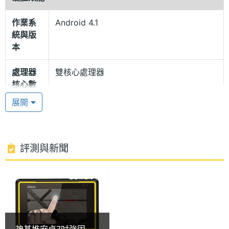
防震設計，即使從 1.82m 落摔也不怕。
作業系
Android 4.1
統與版
本
具備絕佳的行動力
處理器
雙核心處理器
Getac Z710 採用 Android 4.1 作業系統，內建 TI
核心數
OMAP 4430, 1GHz 雙核心處理器和 1GB RAM /
展開
RAM記
1 GB
16GB ROM 記憶體組合，具備絕佳的行動力。可輕鬆
憶體
握持並操控，並可透過轉接座連接器讓車內運用更加
簡便。Getac Z710的螢幕以觸控筆、手指甚至配戴手
ROM儲
16 GB
評測與新聞
套下進行操控，因此可快速輸入資料／簽名或鍵入命
存空間
令。此平板電腦結合 Getac 領先業界的資料擷取功
記憶卡
microSD(TF)
能，搭載條碼讀取器、相機以及關鍵資料連結器，非
市面上任何裝置可以比擬。
電池容
7600 mAh(毫安培)
量
神基推安卓7吋強固平