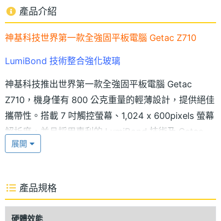
產品介紹
神基科技世界第一款全強固平板電腦 Getac Z710
LumiBond 技術整合強化玻璃
神基科技推出世界第一款全強固平板電腦 Getac
Z710，機身僅有 800 公克重量的輕薄設計，提供絕佳
攜帶性。搭載 7 吋觸控螢幕、1,024 x 600pixels 螢幕
解析度，並且採用專利的 LumiBond 技術及 Getac
展開
QuadraClear 日光可讀技術，在螢幕耐久性和靈敏度
上帶來大幅提升。LumiBond 技術整合強化玻璃、電
容式觸控感應器以及應用光學透明膠（OCR）的 LED
產品規格
面板，即使配戴手套也可提供無可比擬的觸控靈敏
度！而且還通過軍方 MIL-STD-810G 與 IP65 認證、
硬體效能