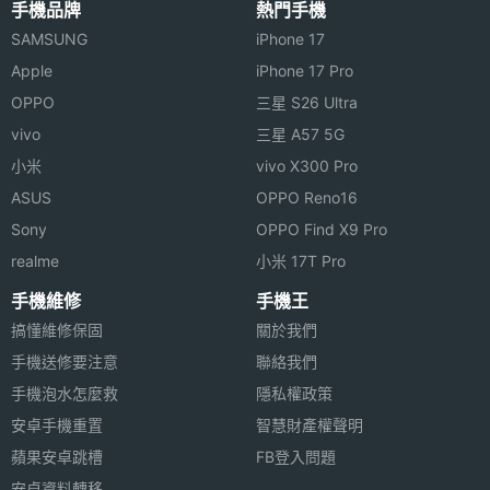
相機規格
手機品牌
熱門手機
SAMSUNG
iPhone 17
主相機
500 萬畫素
Apple
iPhone 17 Pro
畫素
Getac Z710 功能特色
OPPO
三星 S26 Ultra
vivo
三星 A57 5G
主相機
CMOS
◎ 採用 Android 4.1 作業系統
感光元
小米
vivo X300 Pro
件
◎ 內建 TI OMAP 4430, 1GHz 雙核心處理器
ASUS
OPPO Reno16
Sony
OPPO Find X9 Pro
◎ 7 吋觸控螢幕、1,024 x 600pixels 螢幕解析度
相機功
自動對焦
realme
小米 17T Pro
能
◎ 顯示器搭載 Getac QuadraClear 陽光下可讀技術
手機維修
手機王
連接與應用
搞懂維修保固
關於我們
◎ 通過軍方 MIL-STD-810G 與 IP65 認證、防震設計
手機送修要注意
聯絡我們
藍牙版
V2.1
手機泡水怎麼救
隱私權政策
◎ 500 萬畫素相機、HD 畫素視訊鏡頭
本
安卓手機重置
智慧財產權聲明
◎ 選配 1D / 2D Imager 條碼讀取器以及 RFID
進階功
GPS(衛星導航)
蘋果安卓跳槽
FB登入問題
能
安卓資料轉移