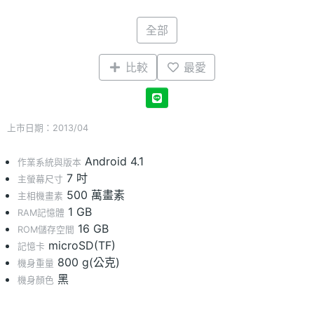
全部
比較
最愛
上市日期：2013/04
Android 4.1
作業系統與版本
7 吋
主螢幕尺寸
500 萬畫素
主相機畫素
1 GB
RAM記憶體
16 GB
ROM儲存空間
microSD(TF)
記憶卡
800 g(公克)
機身重量
黑
機身顏色