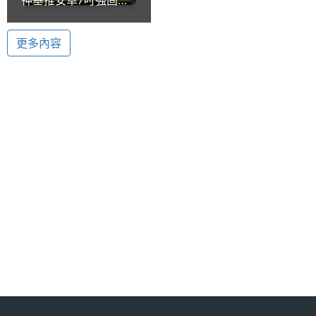
板Getac Z710 防水、
處理器
TI OMAP 4430, 1GHz
軍規配備
定位和地圖更加快速並直覺化
更多內容
顯示螢幕
Getac Z710 提供輕鬆的握持及操控方式，透過轉接座
連接器，可讓車內操控更加簡便，GPS 以及電子羅盤
主螢幕
7 吋
尺寸
的運用也可讓定位和地圖更加快速並直覺化。Getac
Z710 更搭載 1D/2D 條碼讀取器、RFID 讀取器以及不
主螢幕
1024*600 pixels
間斷的連線能力，其連線能力和資料擷取功能提供獨
解析度
特的高效能優勢，無論使用者身在何方，皆可保持即
主螢幕
TFT
時通訊和資產管理。Getac Z710 還搭載 500 萬畫素
材質
相機、HD 畫素視訊鏡頭，讓使用者隨時隨地都可拍、
錄影像。