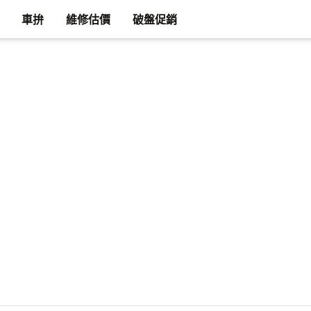
車拚
維修估價
破盤促銷