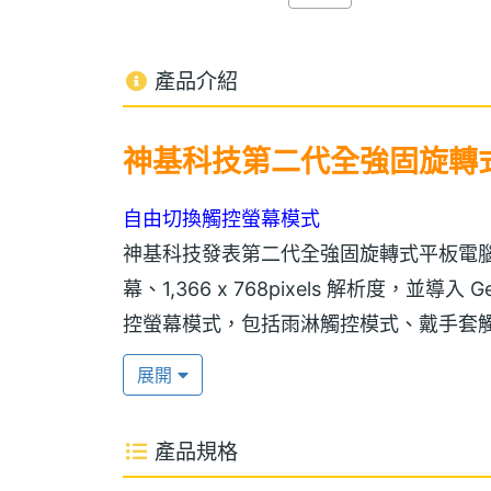
產品介紹
神基科技第二代全強固旋轉式平板
自由切換觸控螢幕模式
神基科技發表第二代全強固旋轉式平板電腦 Ge
幕、1,366 x 768pixels 解析度，並導入 
控螢幕模式，包括雨淋觸控模式、戴手套
最流暢、最靈敏的操作體驗，用戶亦可選
展開
飆速的連網樂趣
產品規格
Getac V110 採用 Windows 8 作業系統，內建 