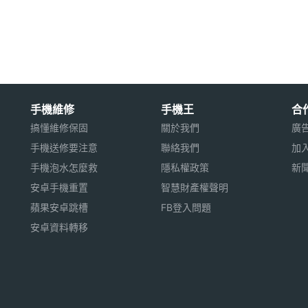
 認證
68pixels 解析度
手機維修
手機王
合
（up to 2.7GHz） 雙核心處理器、Intel HD Graphics
搞懂維修保固
關於我們
廣
手機送修要注意
聯絡我們
加
手機泡水怎麼救
隱私權政策
新
畫素相機
安卓手機重置
智慧財產權聲明
iRFstarIV GPS 或 Gobi 行動寬頻模組
蘋果安卓跳槽
FB登入問題
安卓資料轉移
慧卡讀取器
間未定，以上規格僅供參考，手機王隨時