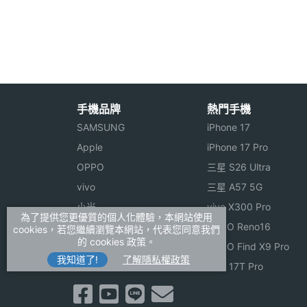
電池容量
4200 mAh
Getac V110 功能特色
硬碟容量
256 GB
◎ 通過軍方 MIL-STD-810G 認證與 IP65
顯示螢幕
◎ 11.6 吋 TFT LCD 觸控螢幕、1,366 x 7
◎ 採用 Windows 8 作業系統
手機品牌
熱門手機
主螢幕尺寸
11.6 inch
◎ 內建 Intel Core i5-5200U, 2.2GHz
SAMSUNG
iPhone 17
5500 GPU
主螢幕解析度
1366x768 pixels
Apple
iPhone 17 Pro
OPPO
三星 S26 Ultra
◎ 配置 HD 網路攝影機、可選配 800 萬
主螢幕材質
TFT
vivo
三星 A57 5G
◎ 支援藍牙 4.0、Wi-Fi 802.11ac、選配 S
小米
vivo X300 Pro
◎ 內建 4GB RAM、256GB 固態硬碟
主螢幕觸控
Yes
為了提供您更優質的個人化體驗，本網站使用
ASUS
OPPO Reno16
cookies，若您繼續瀏覽本網站，代表您同意我們
◎ 選配指紋辨識器、RFID 和非接觸式智
的 cookies 政策。
Sony
OPPO Find X9 Pro
我知道了!
了解隱私權政策
realme
小米 17T Pro
Getac V110 上市時