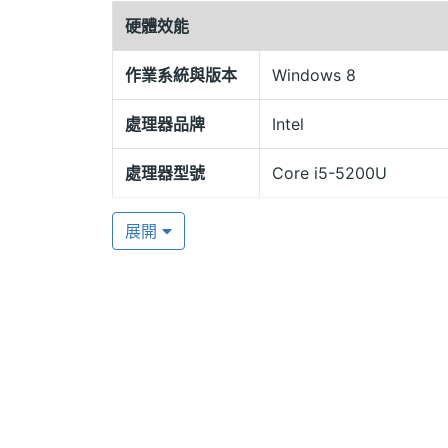
2.7GHz）雙核心處理器、4GB RAM、256GB
硬體效能
線 AC-7265 網卡，享受飆速的連網樂趣。G
和非接觸式智慧卡讀取器選配功能，且新增
作業系統與版本
Windows 8
可選配 800 萬畫素後鏡頭，大幅提昇現
處理器品牌
Intel
通過軍方 MIL-STD-810G 認證與 IP65 認
處理器型號
Core i5-5200U
Getac V110 產品通過業界嚴苛的標準測試規
處理器時脈
2.2 GHz
e-Mark 車載安全認證，提供防塵、防水、防
展開
仍能完美使用，配備 Getac 獨家專利的 
處理器核心數
2
13 小時以及 12 小時，可支援用戶在外一天
圖形處理器
Intel HD Graphics 550
術，提供作業不中斷的保障，讓用戶享受
用事業、以及交通運輸等行業。
RAM記憶體
4 GB
記憶卡
SD