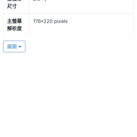
尺寸
走走，都可以輕鬆收聽廣播傳來的好聲音。
主螢幕
176*220 pixels
貼心且實用的功能
解析度
Fuzie F800 也配備相當貼心且實用的功能，搭載 30
主螢幕
TFT
展開
萬畫素相機，內建手電筒、3.5mm 耳機插孔、藍牙、
材質
FM 收音機（可直接播放），以及 支援 MP3、MP4
相機規格
影片可透過 microSD 記憶卡擴充，最高至 8GB 記憶
體容量。
主相機
30 萬畫素
畫素
主相機
CMOS
感光元
件
Fuzie F800 功能特色
◎ GSM 900 / 1800 雙卡雙待