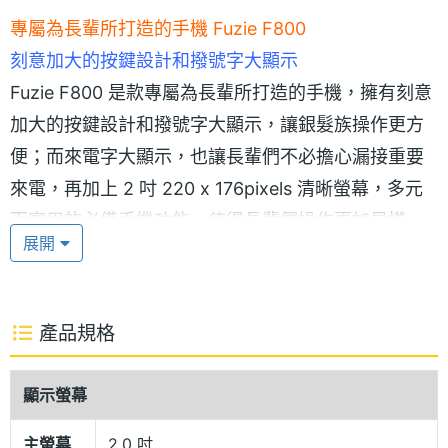
專屬為長輩所打造的手機 Fuzie F800
刻意加大的按鍵設計和撥號字大顯示
Fuzie F800 是款專屬為長輩所打造的手機，擁有刻意
加大的按鍵設計和撥號字大顯示，讓銀髮族操作更方
便；而來電字大顯示，也讓長輩們不必擔心漏接重要
來電，再加上 2 吋 220 x 176pixels 清晰螢幕，多元
而實用的必備手機功能，使得長輩們操作更加易懂、
展開
易用。
GSM 雙卡雙待
產品規格
Fuzie F800 可支援 GSM 雙卡雙待，提供更方便的手
機需求，搭載 高清晰相機，並能讓長輩隨時可直接擴
顯示螢幕
音播放 FM 廣播節目，而且音量大，對於老人家來說
真的是非常實用而且貼心的設計，無論是運動或外出
主螢幕
2.0 吋