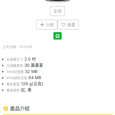
全部
比較
最愛
上市日期：2013/09
2.0 吋
主螢幕尺寸
30 萬畫素
主相機畫素
32 MB
RAM記憶體
64 MB
ROM儲存空間
129 g(公克)
機身重量
紅, 黑
機身顏色
產品介紹