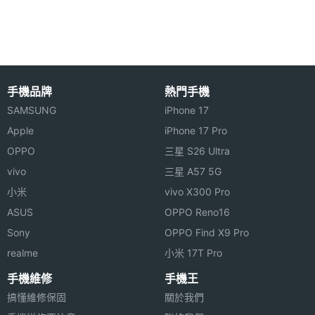
◎ 2 吋觸控螢幕、220 x 176pixels 螢幕解析度
◎ 30 萬畫素相機
硬體效能
◎ 內建語音王功能 / 助聽器功能
◎ 內建手電筒、放大鏡、3.5mm 耳機插孔、藍牙
手機品牌
熱門手機
RAM記
32 MB
◎ 支援 3GP、MP4 影片播放
SAMSUNG
iPhone 17
憶體
◎ 支援 FM 收音機（可直接播放）
Apple
iPhone 17 Pro
ROM儲
64 MB
OPPO
三星 S26 Ultra
◎ 內建 32M RAM / 64M ROM
存空間
vivo
三星 A57 5G
◎ 可透過 microSD 記憶卡擴充，最高至 8GB 記憶體
小米
vivo X300 Pro
記憶卡
microSD(TF)
容量
ASUS
OPPO Reno16
最大通
8 HR(小時)
Sony
OPPO Find X9 Pro
※本文為 SOGI 手機王版權所有，未經授權不得轉載使用※
話時間
realme
小米 17T Pro
手機維修
手機王
最大待
20.8 天
搞懂維修保固
關於我們
機時間