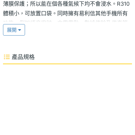
薄膜保護；所以能在個各種氣候下均不會浸水。R310
體積小，可放置口袋。同時擁有易利信其他手機所有
功能，例如語音撥號、來電震動、數據傳輸及傳真等
展開
功能。R310有4種具吸引力的顏色：鮮橘色、海藍
色、彩綠色、和銘黃色。
產品規格
※本文為 SOGI 手機王版權所有，未經授權不得轉載使用※