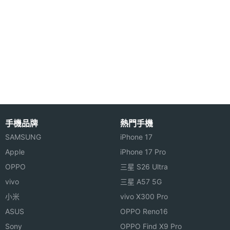
手機品牌
熱門手機
SAMSUNG
iPhone 17
Apple
iPhone 17 Pro
OPPO
三星 S26 Ultra
vivo
三星 A57 5G
小米
vivo X300 Pro
ASUS
OPPO Reno16
Sony
OPPO Find X9 Pro