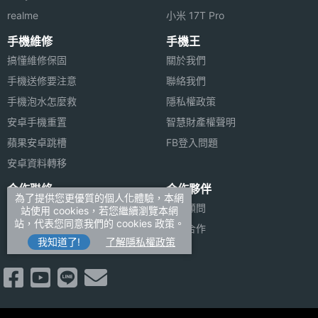
realme
小米 17T Pro
手機維修
手機王
搞懂維修保固
關於我們
手機送修要注意
聯絡我們
手機泡水怎麼救
隱私權政策
安卓手機重置
智慧財產權聲明
蘋果安卓跳槽
FB登入問題
安卓資料轉移
合作聯絡
合作夥伴
為了提供您更優質的個人化體驗，本網
廣告刊登
法律顧問
站使用 cookies，若您繼續瀏覽本網
站，代表您同意我們的 cookies 政策。
加入商店報價
媒體合作
我知道了!
了解隱私權政策
新聞聯絡