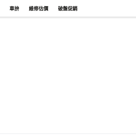
車拚
維修估價
破盤促銷