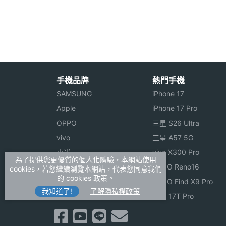
觀察到，台灣民眾平日最常閱讀的讀物是部
機體規格
研發轉製技術，讓擁有 EZRead Touc
機身長度
166.6 mm(公厘)
一樣，隨著每次 Wi-Fi 連線，隨時更
增其他 Livebook 追蹤網站，也可回到
機身寬度
114.1 mm(公厘)
手機品牌
熱門手機
機身厚度
10 mm(公厘)
SAMSUNG
iPhone 17
Apple
iPhone 17 Pro
機身重量
215 g(公克)
OPPO
三星 S26 Ultra
傳輸埠
USB
vivo
三星 A57 5G
EZRead Touch 功能特色
小米
vivo X300 Pro
◎ 支援 3.5mm 耳機插孔
機身顏色
灰
為了提供您更優質的個人化體驗，本網站使用
ASUS
OPPO Reno16
cookies，若您繼續瀏覽本網站，代表您同意我們
◎ 6 吋 EPD 電容式多點觸控螢幕
的 cookies 政策。
Sony
OPPO Find X9 Pro
機身設計
3.5 mm 耳機孔, 直立式
◎ 採用 Linux 2.6.28 作業系統
我知道了!
了解隱私權政策
realme
小米 17T Pro
◎ 內建 Freescale iMX508, 800MHz
操作介面
觸控螢幕
◎ 支援 USB 2.0 傳輸介面、充電器