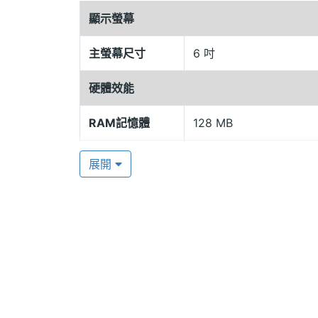
EZRead Touch 採用 Linux 2.6.28 作
顯示螢幕
器和 128MB RAM，是一款專為閱讀而
主螢幕尺寸
6 吋
外型，厚度小於一公分，可輕鬆放入仕女
同時內建 2GB 記憶體，並能透過 micro
硬體效能
萬本藏書，需要大量閱讀的學生族群可將資料、
RAM記憶體
128 MB
EZRead Touch 還支援多種檔案格式的電
等，消費者可自由載入個人喜愛的電子書讀
ROM儲存空間
2 GB
展開
功能，讓「閱」「聽」的需求同時被滿足
記憶卡
microSD(TF)
獨家 Live book 功能 部落格、BBS 即時掌
電池容量
1500 mAh(毫安培)
值得注意的是，EZRead Touch 內建 Liv
時轉換技術，讓使用者在電子閱讀器上也能
前精選轉換內容包括宅女日記、Raindog
文淵指出，數位閱讀或電子書的定義很廣