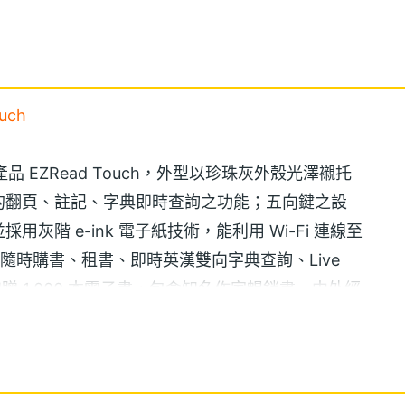
uch
 EZRead Touch，外型以珍珠灰外殼光澤襯托
的翻頁、註記、字典即時查詢之功能；五向鍵之設
階 e-ink 電子紙技術，能利用 Wi-Fi 連線至
隨時購書、租書、即時英漢雙向字典查詢、Live
加贈 1,000 本電子書，包含知名作家暢銷書、中外經
者購機後馬上享受閱讀樂趣。