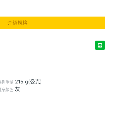
介紹規格
215 g(公克)
機身重量
灰
機身顏色