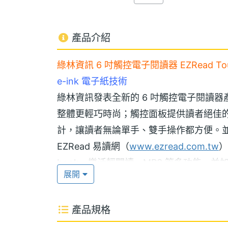
產品介紹
綠林資訊 6 吋觸控電子閱讀器 EZRead To
e-ink 電子紙技術
綠林資訊發表全新的 6 吋觸控電子閱讀器產品
整體更輕巧時尚；觸控面板提供讀者絕佳
計，讓讀者無論單手、雙手操作都方便。並採用灰
EZRead 易讀網（
www.ezread.com.tw
）
book 樂活輕閱讀、MP3 等多功能，並
展開
典、生活休閒、語言學習等類別，讓消費
產品規格
專為閱讀而生