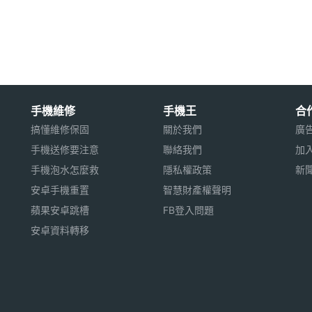
落格、網路新聞、BBS 等文章，因此，綠林特別
h 的消費者也能像使用電腦或手機訂閱喜愛網站的 RSS
新在電子閱讀器上所追蹤的部落格、BBS。若讀者還想新
 EZRead 易讀網提出需求，由網站代為設定後完成。
手機維修
手機王
合
搞懂維修保固
關於我們
廣
手機送修要注意
聯絡我們
加
手機泡水怎麼救
隱私權政策
新
安卓手機重置
智慧財產權聲明
蘋果安卓跳槽
FB登入問題
安卓資料轉移
 單核心處理器