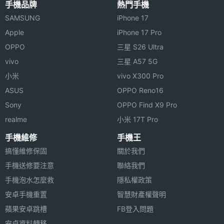
手機品牌
熱門手機
◎ 超薄 1.55 cm 機身厚度
SAMSUNG
iPhone 17
◎ 內建 SiRF Star III GPS 高靈敏晶片
Apple
iPhone 17 Pro
◎ 支援 SiRF Instant Fix 快速定位
OPPO
三星 S26 Ultra
相機規格
◎ 支援相片導航、旅遊景點導航、二維條碼導航功能
vivo
三星 A57 5G
◎ 內建 WINDOWS MOBILE 6.0 作業系統
主相機
200 萬畫素
小米
vivo X300 Pro
◎ 支援 WiFi 無線上網功能
畫素
ASUS
OPPO Reno16
◎ 內建 WINDOWS MEDIA PLAYER 10 播放器
Sony
OPPO Find X9 Pro
主相機
CMOS
◎ 四頻系統
realme
小米 17T Pro
感光元
◎ 使用 Samsung S3C2440 400 MHz Processor
件
手機維修
手機王
◎ 內建 128 MB Flash ROM, 64 MB SDRAM
搞懂維修保固
關於我們
相機功
條碼掃讀, 自動對焦, 閃光燈 / 補光燈
◎ Bluetooth v2.0
手機送修要注意
聯絡我們
能
手機泡水怎麼救
隱私權政策
◎ 支援 microSD 記憶卡擴充
安卓手機重置
智慧財產權聲明
連接與應用
◎ 內建 200 萬畫素相機與補光燈，支援自動對焦
蘋果安卓跳槽
FB登入問題
◎ 支援 PaPaGo! 智慧 3D 衛星導航
藍牙版
V2.0
安卓資料轉移