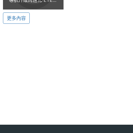
「旅遊景點導航」功能，不過 glofiish X500+ 卻追加
glofiish X500+
最大待
7.08 天
了「相片導航」與「二維條碼導航」功能，對於喜愛
機時間
更多內容
四處旅遊玩樂的消費者來說，實用性與便利性相對提
顯示螢幕
升了不少。
主螢幕
2.8 吋
追加自動對焦拍攝功能
尺寸
另外，在相機功能上，glofiish X500+ 同樣承襲
主螢幕
640*480 pixels
X500 的 200 萬畫素相機規格，不過 glofiish X500+
解析度
卻因為多了自動對焦模式而更加強了近拍的精緻效
果。除此之外，glofiish X500+ 亦銜接了原本 X500
主螢幕
TFT
材質
所擁有的 Bluetooth、WiFi、FM Radio 全系列無線通
訊及網路功能與 Office 辦公室等應用軟體。
主螢幕
65536 色
色彩
ETEN glofiish X500+ 功能特色: