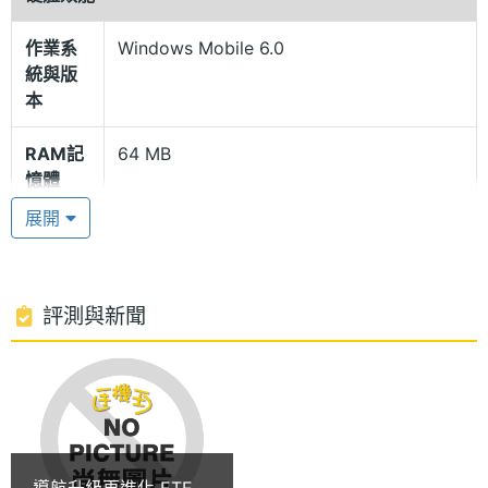
超薄 15.5 mm 機身
首先，先從外觀設計來看，ETEN glofiish X500+ 與
作業系
Windows Mobile 6.0
統與版
X500 幾乎擁有一模一樣的設計，一樣均擁有 2.8 吋 6
本
萬 5 千色觸控式 TFT 螢幕與超薄 15.5 mm 機身厚
度。在功能加強上，glofiish X500+ 更換了 X500 採
RAM記
64 MB
憶體
用的 WM5.0，而採用最新作業平台 WM6.0。除此之
展開
外，glofiish X500+ 亦具備最新薄型鋰電池優異持久
ROM儲
128 MB
的電力效能，持續通話可達 7小時，待機高達 200 小
存空間
時。
記憶卡
microSD(TF)
評測與新聞
GPS 導航加強版：相片導航、旅遊景點導航、二維條
電池容
1530 mAh(毫安培)
量
碼導航
在功能面上，glofiish X500+ 特地加強了 GPS 導航功
最大通
6 HR(小時)
能，以 X500 來說，在 GPS 導航功能上，它僅具備
話時間
導航升級再進化 ETEN