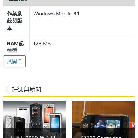
雙 SIM 待機手機也能擁有高規格功能
看好雙待機手機市場，ACER 也將此一利基加入智慧
作業系
Windows Mobile 6.1
統與版
型手機中，而推出的產品正是 DX900。雙待機手機在
本
規格上會有什麼犧牲的話，那麼 DX900 則打破這個框
柩，就型號上來看，DX900 指的就是 Dual X900，所
RAM記
128 MB
憶體
以同樣承襲 X900 支援 3.5G / WiFi 雙網、GPS、VGA
展開
解析螢幕等高階功能，不過令人比較好奇的是是否如
ROM儲
256 MB
同先前推出的雙待機產品，只能允許主卡連接行動網
存空間
路的問題，現場工程師也表示未來上市應該可以靠軟
記憶卡
microSD(TF)
評測與新聞
體來解決這個問題！
電池容
1530 mAh(毫安培)
量
全新手指 3D 動畫圖式操作體驗
顯示螢幕
而 ACER DX900 所搭載的桌面軟體，則同樣採用 Spb
手機王 2009 年 2 月
《2008 Computex