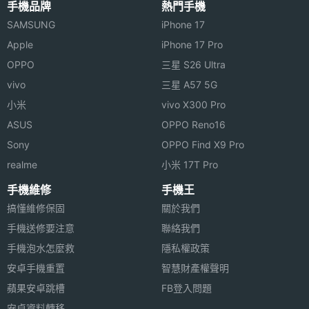
主相機
320 萬畫素
手機品牌
熱門手機
◎ 內建 256 MB ROM / 128 MB RAM
畫素
SAMSUNG
iPhone 17
◎ 搭載 WM6.1 Professional 作業平台
Apple
iPhone 17 Pro
◎ 內建 SiRF Star III GPS 模組
主相機
CMOS
OPPO
三星 S26 Ultra
感光元
◎ 支援 WLAN / 藍牙 / USB
vivo
三星 A57 5G
件
◎ 內建 320 萬畫素 AF 相機
小米
vivo X300 Pro
◎ 支援 microSD 記憶卡擴充
前相機
30 萬畫素
ASUS
OPPO Reno16
畫素
Sony
OPPO Find X9 Pro
realme
小米 17T Pro
相機功
自動對焦, 閃光燈 / 補光燈
ACER DX900 台灣預計 2009 年 2 月上市，以上規格
能
手機維修
手機王
僅供參考，手機王隨時補充最新資料。
搞懂維修保固
關於我們
連接與應用
手機送修要注意
聯絡我們
手機泡水怎麼救
隱私權政策
※本文為 SOGI 手機王版權所有，未經授權不得轉載使用※
藍牙版
V2.0
安卓手機重置
智慧財產權聲明
本
蘋果安卓跳槽
FB登入問題
進階功
GPS(衛星導航), PDA, 聲控指令
安卓資料轉移