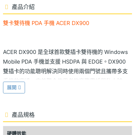
產品介紹
雙卡雙待機 PDA 手機 ACER DX900
ACER DX900 是全球首款雙插卡雙待機的 Windows
Mobile PDA 手機並支援 HSDPA 與 EDGE。DX900
雙插卡的功能聰明解決同時使用兩個門號且攜帶多支
手機的窘境，完美整合使用者的商務電話與私人號
展開
碼，讓時常有出差需求的商務人士也能同時擁有兩地
門號而不需更換手機。聰明靈巧的 DX900 更榮獲本屆
最佳外銷產品獎與臺灣精品獎，為商務人士首選。
產品規格
硬體效能