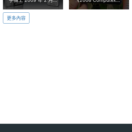
主螢幕
2.8 吋
Mobile Shell 2.0 軟體，支援手指滑動操控切換程式、
新機月報
Taipei》WM 6.1加持
尺寸
待機狀態與聯絡人分類，在軟體功能中也能隨時呼叫
glofiish 螢光魚持續發
更多內容
亮
切換執行。拇指滑動式的觸控體驗應該是 DX900 另一
主螢幕
640*480 pixels
解析度
項吸引人之處。
主螢幕
TFT
材質
ACER DX900 功能特色:
主螢幕
65536 色
◎ 支援 GSM 850 / 900 / 1800 / 1900 / WCDMA /
色彩
HSDPA
◎ 直立外觀造型
◎ 支援雙 SIM 卡雙待機 ◎ 2.8 吋 65536 色 VGA 觸
控螢幕
◎ 手指操作圖示和 3D 動畫桌面軟體
相機規格
◎ 內建 Samsung S3C 6400 533 MHz 處理器