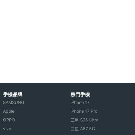
主螢幕
65536 色
多媒體表現亮眼
色彩
130 萬畫素數位相機 (含閃光燈) 在 ETEN M600 的機
身上，擁有 4 段數位變焦以及四種照相模式：一般/定
時/ (12) 連拍/大頭貼，還有影像精靈功能，提供圖型
外框、小圖、特效濾鏡等好玩的小工具。並還可以
3GP 格式錄影，可錄影長達 1 小時。2.8 吋的超大螢
幕，讓你的多媒體的影音表現更加的亮眼，128 MB
FLASH 記憶體也是存照片以及 MP3 音樂的好朋友，
手機品牌
熱門手機
最多可存 200 首 MP3 / 200 張相片。
SAMSUNG
iPhone 17
Apple
iPhone 17 Pro
擴充功能
OPPO
三星 S26 Ultra
購機即贈送台灣全島電子地圖，ETEN M600 透過 1.2
vivo
三星 A57 5G
版的藍芽，可接藍芽 GPS 衛星導航，並可快速設定