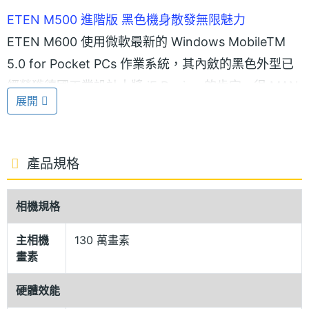
ETEN M500 進階版 黑色機身散發無限魅力
ETEN M600 使用微軟最新的 Windows MobileTM
5.0 for Pocket PCs 作業系統，其內斂的黑色外型已
經榮獲德國工業設計大獎 iF Design 的肯定，很 MAN
展開
的味道，應該也讓國內不少男性朋友為之心動。而其
較之前的 M500，更內建了 WIFI 無線網路，規格為
IEEE 802.11b，也同時內建了 SKYPE 這個很 HOT 的
產品規格
通訊軟體，使用無線網路就可以講免費的網路電話
了。
相機規格
智慧型操作以及效率高的軟體表現
主相機
130 萬畫素
畫素
ETEN M600 只要按一個按鍵，常用功能盡在眼前，
也就是「智慧小管家」的功能，進化版的電話簿快速
硬體效能
搜尋，可單鍵切換 4 種排序模式(常用/英文/漢字/一