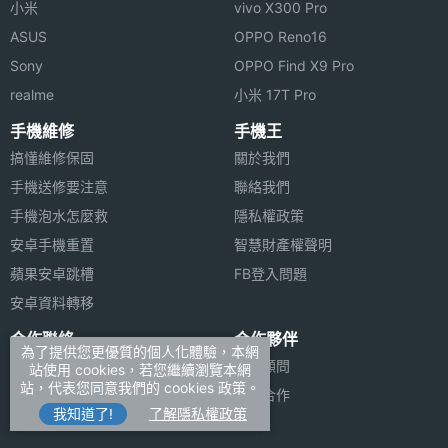
小米
vivo X300 Pro
GPS 以及直接播報路名，更人性化的聲控語音命令，
ASUS
OPPO Reno16
另外 ETEN M600 還贈送 M-Stock 股市即時看盤(下
Sony
OPPO Find X9 Pro
單)軟體，讓你隨時隨地都可以查看自己的股票狀況。
realme
小米 17T Pro
手機維修
手機王
ETEN M600 獨家功能
搞懂維修保固
關於我們
電話功能
手機送修要注意
聯絡我們
手機泡水怎麼救
隱私權政策
Phone Application*, Phone Setting, SIM Manager,
安卓手機重置
智慧財產權聲明
SIM Toolkit , Speed Dial, Call Filter, Incoming call
蘋果安卓跳槽
FB登入問題
Recognition, Wireless Modem, , Wireless Manager,
安卓資料轉移
Dialer Skin , Add Ring tone Manager , CSD Type,
合作聯絡
合作夥伴
Voice Commander*, Connection Wizard, Skype
為了提供您更優質的個人化體驗，本網
廣告刊登
法律顧問
站使用 cookies，若您繼續瀏覽本網
for Pocket PC Version (*depends on region)
站，代表您同意我們的 cookies 政策。
加入商店報價
媒體合作
多媒體功能
我知道了!
了解隱私權政策
新聞聯絡
Image Wizard, Image Maker, Multimedia Manager,