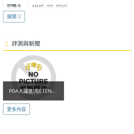
記憶卡
MMC, SD, SDIO
般)，聲控電話及操作，最適合開車時使用，及內建的
展開
Pocket Outlook（行事曆, 工作, 聯絡人, 收件匣）,
電池容
1440 mAh(毫安培)
MSN Messenger, Pocket Internet Explorer,
量
Pocket Word, Pocket Excel, Pocket Powerpoint,
評測與新聞
Windows MediaTM Player 10, 圖片, 記事, 錄音,
ActiveSync, 小算盤, 遊戲（接龍, Bubble
breaker）, 電話撥號程式，都是商務人士的好幫手。
多媒體資訊
來電警衛 捍衛你的通訊自由
音樂播
MP3, WMA
PDA大躍進!用ETEN
ETEN M600 內建來電防火牆，可過濾電話，讓你的
放器
M600藍芽傳送音樂到
通訊自由不用另外安裝軟體就可以獲得保障。並可以
耳機!
更多內容
鈴聲種
MIDI, MP3, WMA
設定不同來電鈴聲以及大頭貼的圖鈴辨人，而超大字
類
的簡訊顯示以及快速操作的簡訊傳送 192 和弦鈴聲，
顯示螢幕
可使用 MP3、MIDI 和 WMA 為鈴聲。