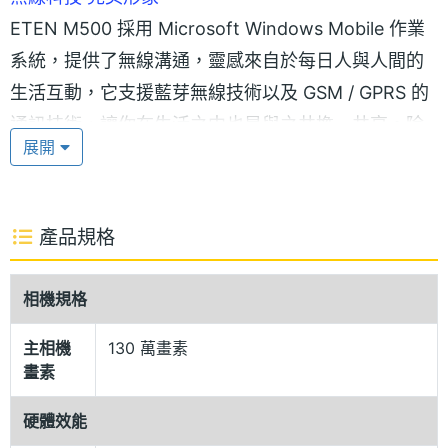
ETEN M500 採用 Microsoft Windows Mobile 作業
系統，提供了無線溝通，靈感來自於每日人與人間的
生活互動，它支援藍芽無線技術以及 GSM / GPRS 的
通訊技術，讓你在生活之中也是與之共擔、共享。除
展開
此之外，M500 要求與每位使用者能有更好的互動，
設計的介面也是融合人因思考的方向，打造一個真正
無線的科技新產品，行動化的開始，就是 ETEN
產品規格
M500。
相機規格
ETEN M500 的外型簡約又不失功能性操作的元素，
令人眼睛為之一亮，它也同時獲得德國工業設計大獎
主相機
130 萬畫素
畫素
iF 的肯定，榮得 2005 年設計獎，也同是國人的驕
傲，期望未來也有更佳的表現。
硬體效能