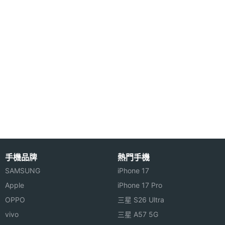
主螢幕
65536 色
音樂播不停
色彩
除了影片、照片拍攝，M500 支援 MP3 音樂播放，當
然 WMA 的音樂格式也是 WINDOWS 作業系統不可或
缺的格式，使用內建的 WINDOWS MEDIA PLAYER
10 你可以自由的在記憶體或是 SD 卡中存放各式的音
樂，同時也可以將 WAV, MIDI, MP3, WMA 等音樂設
定成為來電鈴聲。使用者還可以更換不同主題或是背
景圖片，來襯托今日的心情。
手機品牌
熱門手機
SAMSUNG
iPhone 17
商務功能 輕易上手
Apple
iPhone 17 Pro
使用者可以利用 ETEN M500 裡的 MAIL 功能來收發
OPPO
三星 S26 Ultra
郵件 (IMAP/POP3) ，或是利用傳輸線來同步自己的郵
vivo
三星 A57 5G
件、行事曆、通訊錄等，讓你的 M500 與電腦裡的行