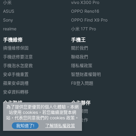
小米
vivo X300 Pro
程一致，只要幾個步驟就可以輕鬆同步，不用再弄個
ASUS
OPPO Reno16
半天了。另外商務功能不能不提到它的 WORD,
Sony
OPPO Find X9 Pro
EXCEL 預覽功能，除了可以在通車時關看今日的文件
realme
小米 17T Pro
外，還可以編輯簡易的文字數據，130 MB 的內建容
手機維修
手機王
量，可以存入不少的文件!!而其他的功能如錄音、記事
搞懂維修保固
關於我們
本、IE 瀏覽器、eBOOK、記憶體管理等，都是 PDA
手機送修要注意
聯絡我們
手機泡水怎麼救
隱私權政策
手機必備的!
安卓手機重置
智慧財產權聲明
蘋果安卓跳槽
FB登入問題
ETEN M500 功能特色
安卓資料轉移
◎ 內建 WINDOWS MEDIA PLAYER 10 播放器
合作聯絡
合作夥伴
◎ 四頻系統
為了提供您更優質的個人化體驗，本網
廣告刊登
法律顧問
站使用 cookies，若您繼續瀏覽本網
◎ 內建藍芽、紅外線無線傳輸
站，代表您同意我們的 cookies 政策。
加入商店報價
媒體合作
◎ Pocket Wrod, Pocket Excel 軟體
我知道了!
了解隱私權政策
新聞聯絡
◎ 內建 130 MB 記憶體 FOR USER