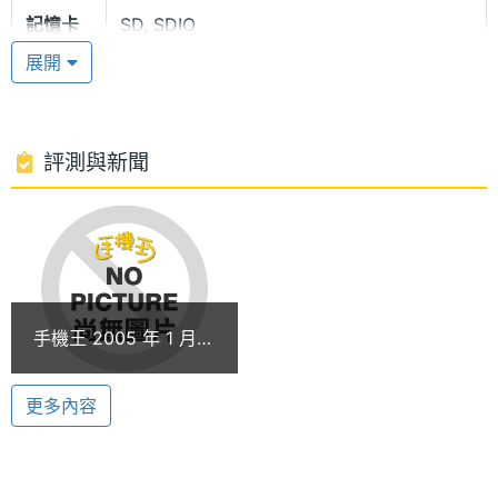
記憶卡
SD, SDIO
影音捕手
展開
內建 130 萬畫素數位相機，ETEN M500 對於不論是
電池容
1440 mAh(毫安培)
靜態或是動態的影像，都能夠輕易的擷取，且無可挑
量
剔的高畫質表現，隨身的數位視像與你一起移動。在
評測與新聞
鏡頭旁，還有補光燈，光源不足也不能影響到你對品
質的要求，特別是在隨意但具意義的記憶裡，特別珍
貴。ETEN M500 的影片攝錄功能，可以進行四倍的
多媒體資訊
數位變焦，已經是一台 DV 般的能力，靜態照片不再
能滿足你時，影片的連續回憶將能讓你不錯失任何片
音樂播
MP3, WMA
手機王 2005 年 1 月新
段。所有的靜態照片或是片段影片，都能在 2.8 吋的
放器
機月報
TFT LCD 螢幕上自由的觀賞或是作初步的編輯，然後
更多內容
鈴聲種
MIDI, MP3, WAV, WMA
再利用 MAIL 或是 MMS 訊息與朋友們分享，當然儲
類
存在 SD 卡裡是必要的!!而內建的 130 MB 記憶體也將
顯示螢幕
是你影音檔案最好的家。