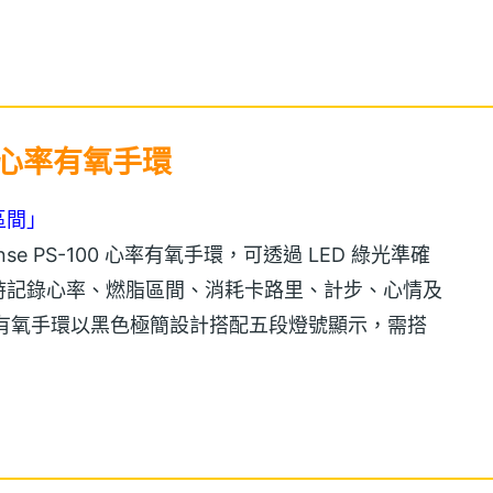
00 心率有氧手環
區間」
nse PS-100 心率有氧手環，可透過 LED 綠光準確
時記錄心率、燃脂區間、消耗卡路里、計步、心情及
100 心率有氧手環以黑色極簡設計搭配五段燈號顯示，需搭
配智慧行動裝置《Pulsense View》APP，讓使用者全面
管理，達到動得有效、心情放鬆、睡得更好！此外，
率有氧手環與手機藍牙連線後，每一通重要來電、簡訊以及會議
漏接重要訊息。