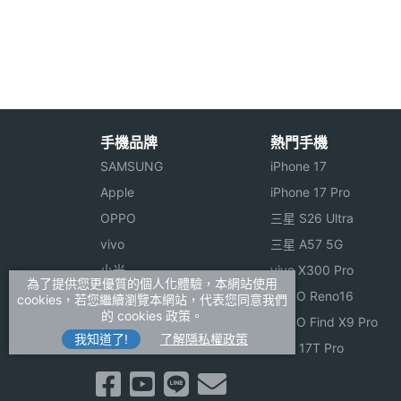
睡眠感測器
Yes
偵測功能
睡眠測試
EPSON Pulsense PS-100 心率有氧手
機體規格
◎ APP 應用 / 運動模式 / 心情模式 / 睡
手機品牌
熱門手機
機身長度
45 mm
◎ 支援 iOS 7.1、Android 4.4 作
SAMSUNG
iPhone 17
◎ 雲端健康教練服務
Apple
iPhone 17 Pro
機身寬度
22 mm
OPPO
三星 S26 Ultra
◎ 支援手機藍牙連線
機身厚度
12.5 mm
vivo
三星 A57 5G
◎ 記錄心率、燃脂區間、消耗卡路里、計
小米
vivo X300 Pro
機身重量
31 g
為了提供您更優質的個人化體驗，本網站使用
ASUS
OPPO Reno16
※本文為 SOGI 手機王版權所有，未經授權不得轉載使
cookies，若您繼續瀏覽本網站，代表您同意我們
的 cookies 政策。
Sony
OPPO Find X9 Pro
機身顏色
黑
我知道了!
了解隱私權政策
realme
小米 17T Pro
裝置分類
智慧手環