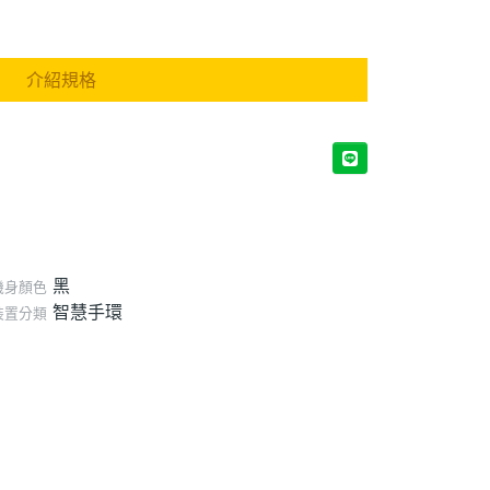
介紹規格
黑
機身顏色
智慧手環
裝置分類