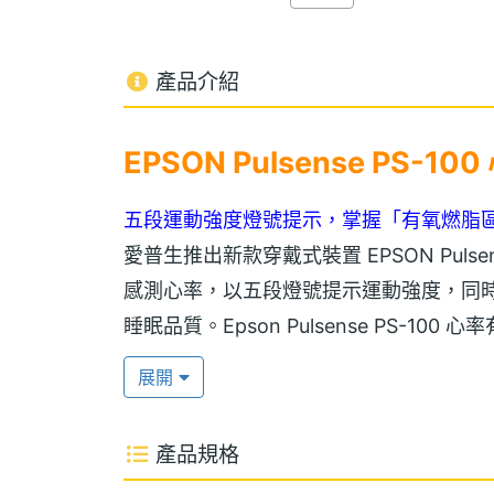
產品介紹
EPSON Pulsense PS-1
五段運動強度燈號提示，掌握「有氧燃脂
愛普生推出新款穿戴式裝置 EPSON Pulse
感測心率，以五段燈號提示運動強度，同
睡眠品質。Epson Pulsense PS-
配 Pulsense View App 使用；更可搭
展開
瞭解個人運動成效與狀態，進行自我健康
Epson Pulsense PS-100 心
產品規格
通知等都會貼心振動提醒，讓你運動也不