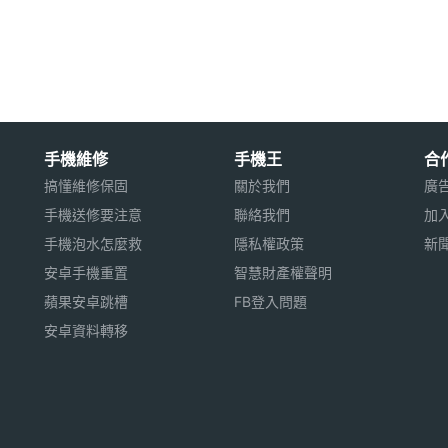
環功能特色
眠模式
手機維修
手機王
合
業系統以上行動裝置搭配使用
搞懂維修保固
關於我們
廣
手機送修要注意
聯絡我們
加
手機泡水怎麼救
隱私權政策
新
安卓手機重置
智慧財產權聲明
步、心情及睡眠品質
蘋果安卓跳槽
FB登入問題
安卓資料轉移
用※