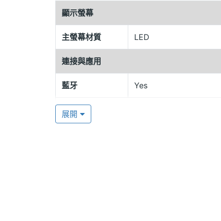
顯示螢幕
運動、心情、睡眠 三大心應用，全方位貼
EPSON Pulsense PS-100 心率有氧手環
主螢幕材質
LED
搭配使用。支援《Pulsense View》
連接與應用
感測器上 LED 綠光測量心跳變化，動
態資訊，以圖表清楚呈現，讓使用者一手掌
藍牙
Yes
戶可在 IE 9 以上、Safari、Firefo
展開
多方異業合作，共同用心打造健康生活
EPSON Pulsense PS-100 心
感應器
配使用虹映科技 JoiiSports APP 
APP 串接服務。此外，Epson Pulsen
加速度感應器
Yes
機構，共同合作應用 Epson Pulsens
心跳感測器
Yes
受 Pulsense 可帶來的附加價值。