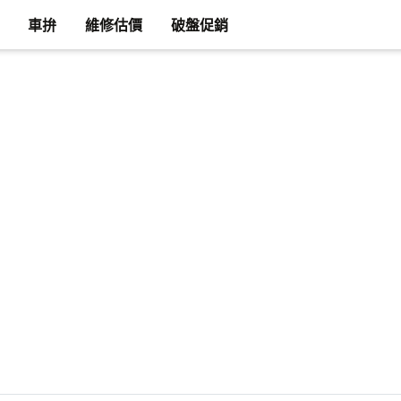
車拚
維修估價
破盤促銷