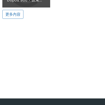
時間
130 萬畫素 / 30 萬畫素 雙鏡頭
款 3G+WM5+PDA 手
Dopod 900 具有 130 萬畫素多功能 CMOS 相機，可
機實測
處理器
520 MHz (QCT Platinum + Intel
更多內容
模擬至 200 萬畫素，使得拍攝圖像更清晰。內建夜景
Bulverde)
拍攝以及運動模式，品質更出色。Dopod 900 並且具
WCDMA
4 HR
備長時間影片錄製功能、影音同步更動人。Dopod
通話時間
900 還有 Windows Media Player，視聽一體，繽紛
(最大)
精彩一覽無餘。支援多種影片檔播放，行動的高品質
WCDMA
10.42 天
影院，精彩、熱門大片隨時欣賞。高品質的 MP3 立體
待機時間
聲播放，比美 PC 自然音效。高音質立體聲耳機，感
(最大)
受超凡聽覺衝擊，打造自己的歌劇院。
顯示螢幕
Dopod 900 功能特色:
主螢幕尺
3.6 吋
◎ 摺疊式旋轉螢幕設計
寸
◎ 全螢幕手寫