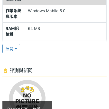
Dopod 900 就是之前曝光過的 HTC Universal、
Vodafone VPA IV 以及 Orange SPV 3G，另外，德國
作業系統
Windows Mobile 5.0
與版本
的運營商 T-Mobile 也宣稱將發售可以折疊旋轉 VGA
螢幕的 PPC 作業平台 3G 手機。
RAM記
64 MB
憶體
180° 旋轉螢幕
ROM儲
128 MB
展開
Dopod 900 設計有獨特的 180 度旋轉螢幕，同時內建
存空間
QWERTY 鍵盤及手寫螢幕兩種輸入法，而鍵盤上還有
記憶卡
MMC, SD, SDIO
注音符號。Dopod 900 能夠透過 3G 網絡充分發揮更
評測與新聞
先進的 Windows Mobile 5.0 的強大功能。全功能的
電池容量
1620 mAh(毫安培)
QWERTY 鍵盤將有利於用戶方便的編輯 Office 文書
最大通話
8 HR(小時)
檔案，而雙鏡頭的設計則用於 3G 網絡的視訊通話服
時間
務。
最大待機
10.83 天
Dopod 900 - 台灣首