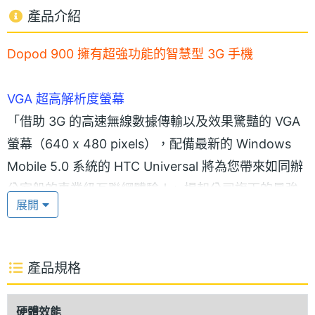
產品介紹
Dopod 900 擁有超強功能的智慧型 3G 手機
VGA 超高解析度螢幕
「借助 3G 的高速無線數據傳輸以及效果驚豔的 VGA
螢幕（640 x 480 pixels），配備最新的 Windows
Mobile 5.0 系統的 HTC Universal 將為您帶來如同辦
公室般的專業級互聯網體驗！」提起公司旗下的最強
展開
勁產品，宏達電（HTC）集團的總裁興奮之情溢於言
表。當初這款稱為 HTC Universal 的智慧型手機，即
將改為 Dopod 900 在台灣地區正式上市，上市時間
產品規格
為 9 月 15 日。
硬體效能