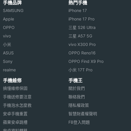
主螢幕解
640*480 pixels
手機品牌
熱門手機
◎ 內建 QWERTY 鍵盤，並有注音
析度
SAMSUNG
iPhone 17
◎ Windows Mobile 5.0 作業系統
Apple
iPhone 17 Pro
主螢幕材
TFT
◎ 處理器為 520 MHz（QCT Platinum + Intel
OPPO
三星 S26 Ultra
質
Bulverde）
vivo
三星 A57 5G
◎ 128 MB ROM；64 MB RAM
主螢幕色
65536 色
小米
vivo X300 Pro
彩
◎ 65,000 色、VGA(640 x 480) 螢幕
ASUS
OPPO Reno16
◎ GSM 900 / 1800 / 1900、WCDMA 雙模三頻網路
Sony
OPPO Find X9 Pro
3G 手機
realme
小米 17T Pro
◎ 130 萬畫素相機（可模擬至 200 萬）/ 30 萬畫素視
手機維修
手機王
訊相機
搞懂維修保固
關於我們
相機規格
◎ 內建 Wi-Fi（802.11b）
手機送修要注意
聯絡我們
手機泡水怎麼救
隱私權政策
◎ 支援紅外線傳輸；支援藍芽傳輸（v1.2）（不支援
主相機畫
130 萬畫素
安卓手機重置
智慧財產權聲明
素
A2DP）
蘋果安卓跳槽
FB登入問題
◎ 支援 SD / MMC 記憶卡擴充，並支援 SDIO
主相機感
CMOS
安卓資料轉移