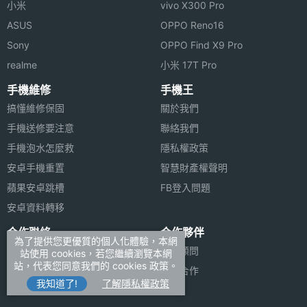
小米
vivo X300 Pro
◎ 內建 30 萬畫素數位相機
ASUS
OPPO Reno16
◎ 內建記憶體 96MB
Sony
OPPO Find X9 Pro
◎ 作業系統為 Windows Mobile 2003 for
realme
小米 17T Pro
Smartphones
手機維修
手機王
◎ Pocket Outlook
搞懂維修保固
關於我們
◎ 40 和弦，支援 WMA 及 MP3 原音鈴聲
手機送修要注意
聯絡我們
手機泡水怎麼救
隱私權政策
◎ 可外插 Mini SD 記憶卡
安卓手機重置
智慧財產權聲明
◎ 支援聲控撥號
蘋果安卓跳槽
FB登入問題
◎ 支援藍芽
安卓資料轉移
◎ 支援紅外線
合作聯絡
合作夥伴
◎ 支援 USB
為了提供您更優質的個人化體驗，本網
廣告刊登
法律顧問
站使用 cookies，若您繼續瀏覽本網
◎ 支援來電大頭貼
站，代表您同意我們的 cookies 政策。
加入商店報價
媒體合作
我知道了!
了解隱私權政策
新聞聯絡