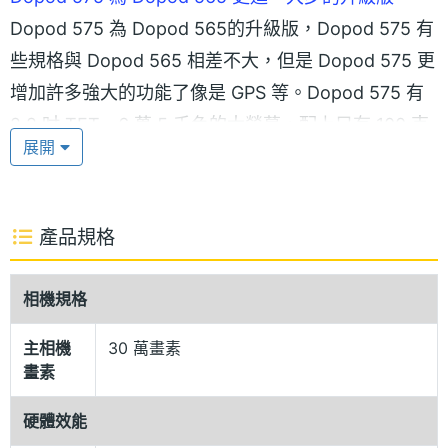
Dopod 575 為 Dopod 565的升級版，Dopod 575 有
些規格與 Dopod 565 相差不大，但是 Dopod 575 更
增加許多強大的功能了像是 GPS 等。Dopod 575 有
2.2 吋 TFT、6 萬 5 千色的大螢幕，配上只有 100 克
展開
的輕盈重量，讓 Dopod 575 外觀造型以直立式手機呈
現，加上大螢幕與輕盈的重量，讓你更愛不釋手了。
產品規格
影音娛樂中心
Dopod 575 內建 30 萬畫素數位相機，Dopod 575 具
相機規格
有照相、錄音、錄影的功能，隨時記錄每個生活精采
片段，Dopod 575 還可利用 MSN 或 MMS 與親朋好
主相機
30 萬畫素
畫素
友即時分享各種影像，Dopod 575 讓你享受即拍即傳
的生活樂趣，Dopod 575 亦支援來電大頭貼功能。
硬體效能
Dopod 575 支援 WMA / MP3 的播放、40 和弦鈴