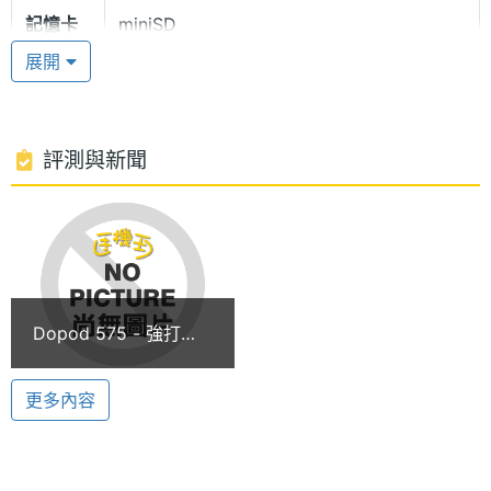
記憶卡
miniSD
聲，行動影音娛樂功能一應俱全。
展開
電池容
1050 mAh(毫安培)
超大記憶容量無限擴充
量
Dopod 575 內建 96 MB 超大記憶體，無需插卡即可
評測與新聞
記錄上萬筆聯絡人的資料、近千張的照片，Dopod
575 另配有 Mini SD 的插槽，最高可擴充至 1 GB 的
容量，Dopod 575 並能依照你的需求，無限擴充 PDA
多媒體資訊
及 JAVA 及其他應用程式，變換成各種不同功能風貌
的手機。
音樂播
MP3, WMA
Dopod 575 - 強打
放器
GPS 功能
貼身秘書功能
更多內容
鈴聲種
MIDI, MP3, WAV, WMA
Dopod 575 可儲存高達數萬筆的個人資料管理，聯絡
類
人的所有資料、排定的工作事項，記載日、周、月行
顯示螢幕
事曆記事功能，Dopod 575 讓你完整的記錄工作會