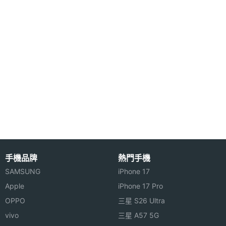
議，給你的時間管理更有效率多了。
主螢幕
65536 色
色彩
隨時收發
Dopod 57 5的 Outlook 讓你重要的訊息隨時收發，
Dopod 575 給你不必擔心在辦公室以外的地方會錯過
任何公司及市場動態資訊，一手掌握資訊的先機。
高速同步傳輸利用
Dopod 575 的 USB 功能與電腦同步交換資料時，速
手機品牌
熱門手機
度是正常手機的一百倍，Dopod 575 從此沒有手機遺
SAMSUNG
iPhone 17
失必須重新建立聯絡人資料的煩惱。
Apple
iPhone 17 Pro
OPPO
三星 S26 Ultra
Dopod 575 功能特色：
vivo
三星 A57 5G
◎ 2.2 吋TFT 彩色螢幕