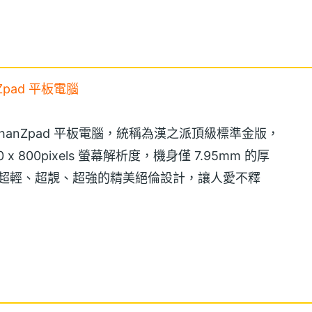
Zpad 平板電腦
e hanZpad 平板電腦，統稱為漢之派頂級標準金版，
80 x 800pixels 螢幕解析度，機身僅 7.95mm 的厚
薄、超輕、超靚、超強的精美絕倫設計，讓人愛不釋
薄輕巧的設計，令人驚歎的性能指標，其很重要的特色是採用
ilabs ZMS-40, 1.5GHz 四核心處理器和 1GB