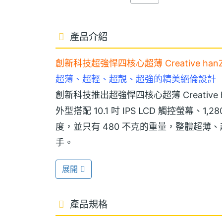
產品介紹
創新科技超強悍四核心超薄 Creative han
超薄、超輕、超靚、超強的精美絕倫設計
創新科技推出超強悍四核心超薄 Creativ
外型搭配 10.1 吋 IPS LCD 觸控螢幕、1,2
度，並只有 480 不克的重量，整體超
手。
展開
令人驚歎的 1.5GHz 四核心處理器
Creative hanZpad 不僅具有纖
產品規格
Android 4.0 作業系統，內建快速運算功能 Zi