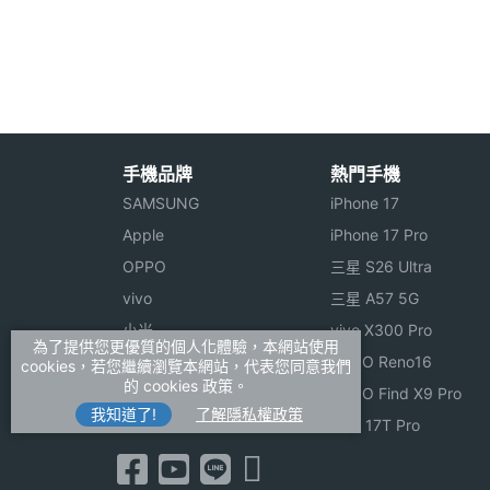
◎ 10.1 吋 IPS LCD 觸控螢幕、1,280 x 8
主螢幕色彩
1600 萬色
◎ 採用 Android 4.0 作業系統
◎ 內建 Ziilabs ZMS-40, 1.5GHz 四核
◎ 內建陀螺儀、加速度感應器
◎ 1,200 萬畫素相機鏡頭、HD 視訊鏡頭
手機品牌
熱門手機
相機規格
◎ 支援藍牙 2.1 + EDR、GPS、3.5mm
SAMSUNG
iPhone 17
◎ 支援 Wi-Fi 網路連線
Apple
iPhone 17 Pro
主相機畫素
1200 萬畫素
◎ 內建 1GB RAM、64GB 內存記憶體
OPPO
三星 S26 Ultra
◎ 可透過 microSD 記憶卡擴充，最高至 
主相機感光元件
CMOS
vivo
三星 A57 5G
小米
vivo X300 Pro
相機功能
Full HD, 自動對焦
為了提供您更優質的個人化體驗，本網站使用
ASUS
OPPO Reno16
cookies，若您繼續瀏覽本網站，代表您同意我們
Creative hanZpad 不會在台灣
的 cookies 政策。
Sony
OPPO Find X9 Pro
連接與應用
我知道了!
了解隱私權政策
realme
小米 17T Pro
藍牙版本
V2.1
※本文為 SOGI 手機王版權所有，未經授權不得轉載使