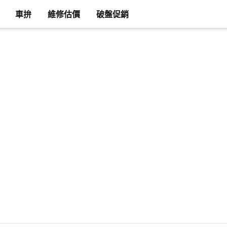
車拚
維修估價
破盤促銷