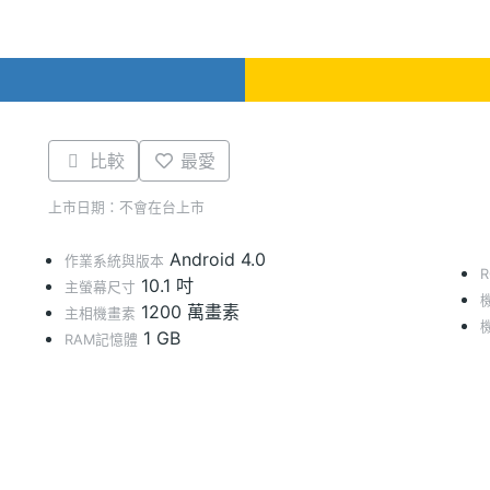
比較
最愛
上市日期：不會在台上市
Android 4.0
作業系統與版本
10.1 吋
主螢幕尺寸
1200 萬畫素
主相機畫素
1 GB
RAM記憶體