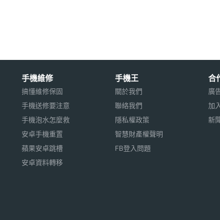
00pixels 螢幕解析度
心處理器
手機維修
手機王
合
 耳機插孔、HDMI 影片輸出
搞懂維修保固
關於我們
廣
手機送修要注意
聯絡我們
加
手機泡水怎麼救
隱私權政策
新
32GB 記憶體容量
安卓手機重置
智慧財產權聲明
蘋果安卓跳槽
FB登入問題
安卓資料轉移
上市，以上規格僅供參考，手機王隨時補充最新資料。
用※