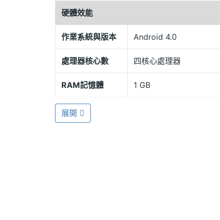
RAM / 64GB 儲存記憶體，擁有豐富的
硬體效能
其功耗部分也降低了約 50%。
作業系統與版本
Android 4.0
處理器核心數
四核心處理器
1,200 萬畫素相機
Creative hanZpad 還搭載 1,200 
RAM記憶體
1 GB
HD 的高畫質影片，或是進行視訊通話，都能享
具備多元擴充性，內建 HDMI、3.5mm 音訊
ROM儲存空間
64 GB
展開
和 GPS 衛星導航功能，能滿足使用者全
顯示螢幕
主螢幕尺寸
10.1 吋
主螢幕解析度
1280*800 pixels
主螢幕材質
IPS
Creative hanZpad 功能特色