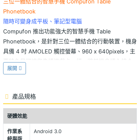
三位一體結合的智慧手機 Compufon Table
Phonetbook
隨時可變身成平板、筆記型電腦
Compufon 推出功能強大的智慧手機 Table
Phonetbook，是針對三位一體結合的行動裝置，機身
具備 4 吋 AMOLED 觸控螢幕、960 x 640pixels，主
要特色是可讓您像插遊戲卡一樣，將其機身插入接合
展開
到 10.1 吋的平板底座上，還能讓它變成一台 Net
Book 筆記型電腦，隨時能夠體驗到類似 PC 的網頁瀏
覽，欣賞各種形式的多媒體內容。
產品規格
強大的支援能力
硬體效能
Compufon Table Phonetbook 採用 Android 3.0 作
作業系
Android 3.0
業系統，內建 NVIDIA Tegra 2, 1GHz 雙核心處理
統與版