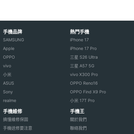
顯示螢幕
主螢幕
4.0 吋
手機品牌
熱門手機
尺寸
Compufon Table Phonetbook 功能特色
SAMSUNG
iPhone 17
◎ 直立式機身設計、雙鏡頭
主螢幕
1670 萬色
Apple
iPhone 17 Pro
◎ 支援 3.5mm 耳機插孔
色彩
OPPO
三星 S26 Ultra
◎ 4 吋 AMOLED 觸控螢幕、960 x 640pixels
vivo
三星 A57 5G
◎ 採用 Android 3.0 作業系統
小米
vivo X300 Pro
◎ 內建 NVIDIA Tegra 2, 1GHz 雙核心處理器
ASUS
OPPO Reno16
◎ 內建陀螺儀、加速感應、數位指南針、接近傳感
Sony
OPPO Find X9 Pro
相機規格
器、光傳感器
realme
小米 17T Pro
◎ 500 萬畫素相機
手機維修
手機王
主相機
500 萬畫素
◎ VGA 視訊鏡頭相機
搞懂維修保固
關於我們
畫素
手機送修要注意
聯絡我們
◎ 支援 NFC 近場通訊技術