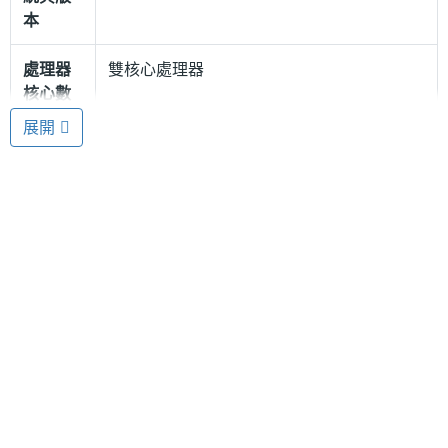
器、16GB 內建儲存容量，並在機身前面裝載 VGA 視
本
訊鏡頭、背面加入 500 萬畫素相機。此外，
處理器
雙核心處理器
Compufon Table Phonetbook 提供強大的支援能
核心數
力，可使用 NFC 近場通訊技術、GPS、Wi-Fi、3.5G
展開
ROM儲
16 GB
網路、藍牙 2.1、USB 介面傳輸的功能。
存空間
電池容
1500 mAh(毫安培)
輕鬆溝通、辦公
量
值得一提的是，Compufon Table Phonetbook 手機
最大通
14 HR(小時)
與平板結合來電時，平板顯示螢幕會帶有內置可拆卸
話時間
的藍牙無線耳機，它可讓您直接藉由平板接收電話。
而且還帶有一個完整的鍵盤輸入功能，讓您無論是要
最大待
29.7 天
機時間
傳送電子郵件，做筆記或寫文件，都可輕鬆辦公。
處理器
NVIDIA Tegra 2, 1GHz