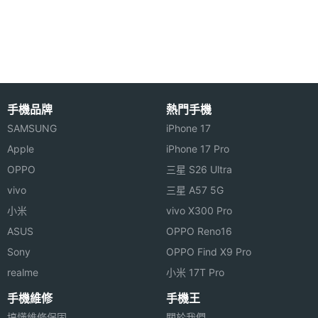
主螢幕
8 吋
尺寸
Coby MID8127 功能特色
◎ 3.5mm 耳機插孔
主螢幕
800*600 pixels
◎ 8 吋 SVGA 電容式多點觸控螢幕、800 x 600pixels
解析度
手機品牌
熱門手機
螢幕解析度 4：3
主螢幕
TFT
SAMSUNG
iPhone 17
◎ 採用 Android 2.3 作業系統
材質
Apple
iPhone 17 Pro
◎ 內建 Cortex A8, 1GHz 處理器
OPPO
三星 S26 Ultra
◎ 30 萬畫素視訊鏡頭
vivo
三星 A57 5G
◎ 支援 1080P Full HD 影片播放 Flash
小米
vivo X300 Pro
◎ 支援 Wi-Fi 802.11b/g/n 無線網路
ASUS
OPPO Reno16
◎ 內建 USB / HDMI 傳輸阜
相機規格
Sony
OPPO Find X9 Pro
◎ 內建 512MB RAM / 4GB ROM
realme
小米 17T Pro
主相機
CMOS
◎ 可透過 microSD 記憶卡擴充、最高至 32GB 記憶
手機維修
手機王
感光元
搞懂維修保固
關於我們