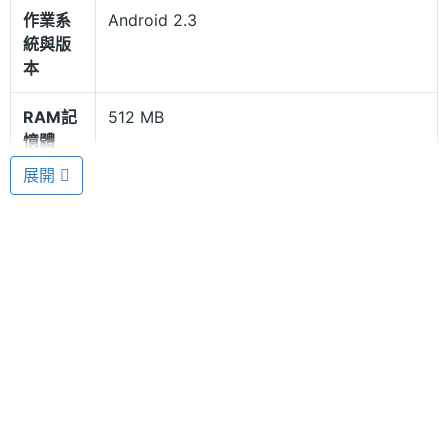
處理器和 512MB RAM 及 4GB 內存容量，並採用
作業系
Android 2.3
Android 2.3 智慧作業系統，隨時都能由 Android
統與版
Market 軟體市集，下載超過十萬種應用程式及遊戲軟
本
體，功能將能無限擴充。
RAM記
512 MB
憶體
展開
多功能結合
ROM儲
4 GB
Coby MID8127 結合全面性的功能，搭載 30 萬畫素
存空間
視訊鏡頭，並內建 USB、3.5mm 耳機插孔、
記憶卡
microSD(TF)
microSD 記憶卡擴充、Wi-Fi 無線網路，而且能透過
HDMI 影片輸出至數位電視，播放高畫質的 1080P
電池容
4000 mAh(毫安培)
量
Full HD 影片。
處理器
Cortex A8, 1GHz
顯示螢幕