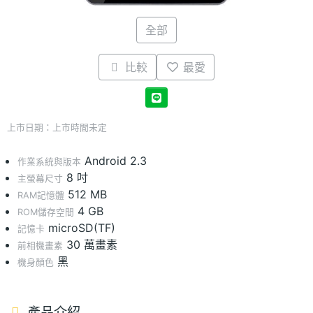
全部
比較
最愛
上市日期：上市時間未定
Android 2.3
作業系統與版本
8 吋
主螢幕尺寸
512 MB
RAM記憶體
4 GB
ROM儲存空間
microSD(TF)
記憶卡
30 萬畫素
前相機畫素
黑
機身顏色
產品介紹