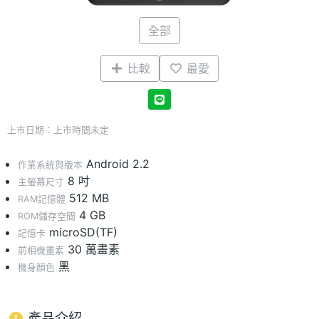
全部
比較
最愛
上市日期：上市時間未定
Android 2.2
作業系統與版本
8 吋
主螢幕尺寸
512 MB
RAM記憶體
4 GB
ROM儲存空間
microSD(TF)
記憶卡
30 萬畫素
前相機畫素
黑
機身顏色
產品介紹