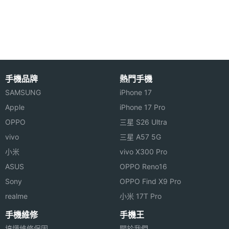
Coby MID8024 功能特色
◎ 3.5mm 耳機插孔
主螢幕
8 吋
尺寸
◎ 8 吋 SVGA 電阻式觸控螢幕、800 x 600pixels 螢
幕解析度 4：3
主螢幕
800*600 pixels
◎ 採用 Android 2.2 作業系統
解析度
手機品牌
熱門手機
◎ 內建 Cortex A8, 1GHz 處理器
主螢幕
TFT
SAMSUNG
iPhone 17
◎ 30 萬畫素視訊鏡頭
材質
Apple
iPhone 17 Pro
◎ 支援 720P HD 影片播放 / Flash
OPPO
三星 S26 Ultra
◎ 支援 Wi-Fi 802.11b/g/n 無線網路
vivo
三星 A57 5G
◎ 內建 USB / HDMI 傳輸阜、1080P Full HD 影片
小米
vivo X300 Pro
◎ 內建 512MB RAM / 4GB ROM
ASUS
OPPO Reno16
◎ 可透過 microSD 記憶卡擴充、最高至 32GB 記憶
相機規格
Sony
OPPO Find X9 Pro
體容量
realme
小米 17T Pro
主相機
CMOS
手機維修
手機王
感光元
搞懂維修保固
關於我們