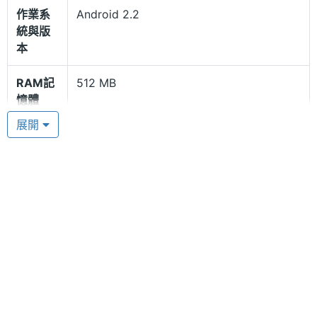
1GHz，並且配備 512MB RAM / 4GB ROM 內存記憶
作業系
Android 2.2
體，機身亦設有 microSD 記憶卡擴充，最高可支援
統與版
32GB 的記憶體容量。
本
RAM記
512 MB
憶體
Wi-Fi 無線上網
展開
Coby MID8024 具備 Wi-Fi 無線上網功能，可輕鬆遨
ROM儲
4 GB
遊網路世界，隨時隨地與好友和同事保持聯繫。此
存空間
外，Coby MID8024 還搭載 30 萬畫素視訊鏡頭，可
記憶卡
microSD(TF)
以隨時與親朋好友做視訊交談或做視訊會議使用。
電池容
2200 mAh(毫安培)
量
處理器
Cortex A8, 1GHz
顯示螢幕