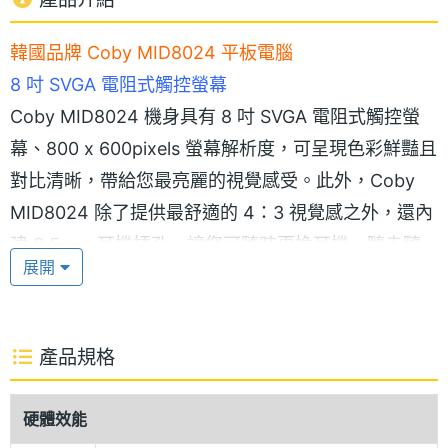
韓國品牌 Coby MID8024 平板電腦
8 吋 SVGA 電阻式觸控螢幕
Coby MID8024 機身具有 8 吋 SVGA 電阻式觸控螢
幕、800 x 600pixels 螢幕解析度，可呈現色彩鮮豔且
對比清晰，帶給您最亮麗的視覺感受。此外，Coby
MID8024 除了提供最舒適的 4：3 視覺感之外，還內
建 3.5mm 耳機插孔，讓您可隨時更換耳機，隨走隨
展開
聽。
Android 2.2 作業系統
產品規格
Coby MID8024 硬體規格十分強大，內建採用
Android 2.2 作業系統，處理器為 Cortex A8,
硬體效能