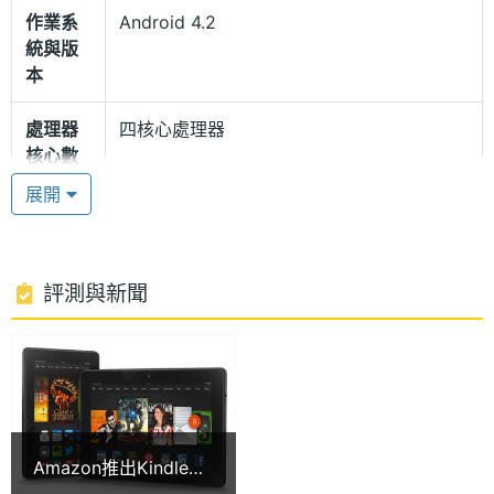
名為 Reading Mode 的功能啟動後，即會關閉大部份
作業系
Android 4.2
統與版
的操作，將續航時間延長至 17 小時。
本
Android 4.2 + Fire OS 3.0 作業系統
處理器
四核心處理器
核心數
Amazon Kindle Fire HDX 8.9" 採用的是以 Android
展開
4.2 作業系統為基礎的 Fire OS 3.0，並新增了一項名
RAM記
2 GB
為 Mayday 的遠端客服功能，若是用戶在使用中遇到
憶體
困難，就能透過該服務在 15 秒內連線遠端客服人員，
ROM儲
16 GB
評測與新聞
快速解決問題。
存空間
顯示螢幕
主螢幕
8.9 吋
尺寸
Amazon推出Kindle
Amazon Kindle Fire HDX 8.9" 功能特色
Fire HDX 最便宜不用