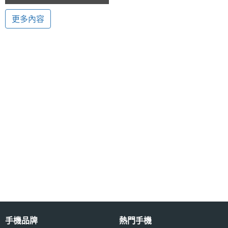
主螢幕
2560*1600 pixels
◎ 7 吋觸控螢幕、2,560 x 1,600pixels 螢幕解析度
七千
解析度
更多內容
◎ 採用 Android 4.2 Jelly Bean + Fire OS 3.0 作業
系統
◎ 內建 Qualcomm Snapdragon 800, 2.2GHz 四核
心處理器
◎ 800 萬畫素相機、720P HD 前置視訊鏡頭
相機規格
◎ 內建 2GB RAM / 16GB ROM 儲存空間
主相機
800 萬畫素
畫素
Amazon Kindle Fire HDX 8.9" 預計 2013 年 11 月上
主相機
CMOS
市，以上規格僅供參考，手機王隨時補充最新資料。
感光元
件
※本文為 SOGI 手機王版權所有，未經授權不得轉載使用※
機體規格
手機品牌
熱門手機