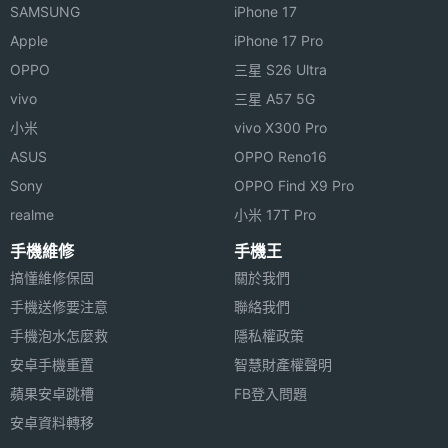
機身長
231 mm(公厘)
SAMSUNG
iPhone 17
度
Apple
iPhone 17 Pro
OPPO
三星 S26 Ultra
機身寬
158 mm(公厘)
vivo
三星 A57 5G
度
小米
vivo X300 Pro
機身厚
7.8 mm(公厘)
ASUS
OPPO Reno16
度
Sony
OPPO Find X9 Pro
realme
小米 17T Pro
機身重
374 g(公克)
量
手機維修
手機王
搞懂維修保固
關於我們
傳輸埠
A2DP, USB, 藍牙
手機送修要注意
聯絡我們
手機泡水怎麼救
隱私權政策
機身顏
黑
安卓手機重置
智慧財產權聲明
色
蘋果安卓跳槽
FB登入問題
操作介
直式 / 橫式螢幕切換, 觸控螢幕
安卓資料轉移
面