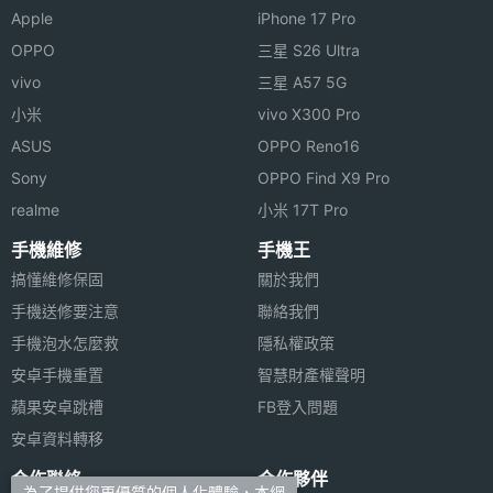
度
Apple
iPhone 17 Pro
OPPO
三星 S26 Ultra
機身寬
120 mm(公厘)
vivo
三星 A57 5G
度
小米
vivo X300 Pro
機身厚
11.5 mm(公厘)
ASUS
OPPO Reno16
度
Sony
OPPO Find X9 Pro
realme
小米 17T Pro
機身重
400 g(公克)
量
手機維修
手機王
搞懂維修保固
關於我們
傳輸埠
A2DP, HDMI, USB, 藍牙
手機送修要注意
聯絡我們
手機泡水怎麼救
隱私權政策
機身顏
黑
安卓手機重置
智慧財產權聲明
色
蘋果安卓跳槽
FB登入問題
操作介
直式 / 橫式螢幕切換, 觸控螢幕
安卓資料轉移
面
合作聯絡
合作夥伴
為了提供您更優質的個人化體驗，本網