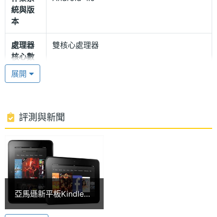
1.2GHz 雙核心處理器和 1GB RAM / 8GB ROM 儲存
統與版
空間。且支援 Wi-Fi 無線網路技術，亦可透過立即播
本
放影片服務 Amazon Instant Video 提供數以萬計的
處理器
雙核心處理器
電影與電視節目。當中包括數千部最新發表且熱門的
核心數
電視劇，可在網路上即時播放或是下載至裝置中觀
展開
RAM記
1 GB
賞，也可直接購買或租賃，這些服務都只要透過
憶體
Amazon Kindle Fire 升級版輕鬆點選就能享受。
ROM儲
8 GB
評測與新聞
存空間
顯示螢幕
主螢幕
7 吋
Amazon Kindle Fire 升級版功能特色
尺寸
亞馬遜新平板Kindle
◎ 7 吋 IPS 觸控螢幕、1,024 x 600pixels 螢幕解析度
Fire HD 定價199美元
主螢幕
1024*600 pixels
◎ 採用 Android 4.0 Ice Cream Sandwich 作業系統
起 9/14美開賣