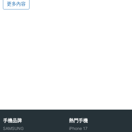
解析度
更多內容
◎ 內建 TI OMAP4430, 1.2GHz 雙核心處理器
◎ 支援 HDMI / USB / A2DP 藍牙 / 3.5mm 耳機插孔
主螢幕
IPS
材質
◎ 支援 Wi-Fi 無線網路
◎ 內建 1GB RAM / 8GB ROM 記憶體組合
Amazon Kindle Fire 升級版預計 2012 年 9 月在美國
相機規格
上市，
不會在台灣上市，
以上規格僅供參考，手機王
隨時補充最新資料。
主相機
CMOS
感光元
件
機體規格
※本文為 SOGI 手機王版權所有，未經授權不得轉載使用※
手機品牌
熱門手機
機身長
189 mm(公厘)
SAMSUNG
iPhone 17