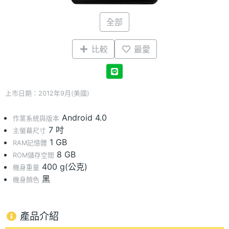
全部
比較
最愛
上市日期：2012年9月(美國)
Android 4.0
作業系統與版本
7 吋
主螢幕尺寸
1 GB
RAM記憶體
8 GB
ROM儲存空間
400 g(公克)
機身重量
黑
機身顏色
產品介紹