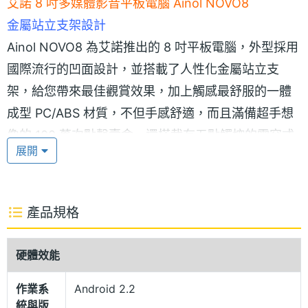
艾諾 8 吋多媒體影音平板電腦 Ainol NOVO8
金屬站立支架設計
Ainol NOVO8 為艾諾推出的 8 吋平板電腦，外型採用
國際流行的凹面設計，並搭載了人性化金屬站立支
架，給您帶來最佳觀賞效果，加上觸感最舒服的一體
成型 PC/ABS 材質，不但手感舒適，而且滿備超手想
像的 100 萬次點擊壽命，還搭載有五點觸控的電容式
展開
觸控螢幕，能輕鬆感應 5 點操作，可同時完成 5 隻手
指的操作感應，換句話說可輕鬆實現類似蘋果 iPad2
最新的 5 指操作。
產品規格
Cortex-A9 處理器
硬體效能
Ainol NOVO8 採用 Android 2.2 作業系統，配備了一
作業系
Android 2.2
顆單核 Cortex-A9 處理器，達到 2,075 DMIPS 和
統與版