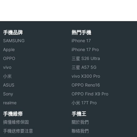
格式。另外也支援紅外線遙控操作，並可外接 USB
OTG，同時連接多個設備，讓您更方便快捷。
相機規格
手機品牌
熱門手機
SAMSUNG
iPhone 17
主相機
CMOS
感光元
Apple
iPhone 17 Pro
件
OPPO
三星 S26 Ultra
Ainol NOVO8 功能特色
vivo
三星 A57 5G
◎ 支援紅外線、軌跡球
前相機
30 萬畫素
小米
vivo X300 Pro
◎ 金屬站立支架設計、3.5mm 耳機插孔
畫素
ASUS
OPPO Reno16
◎ 8 吋電容式五點觸控螢幕、1280 × 768pixels 螢幕
機體規格
Sony
OPPO Find X9 Pro
解析度
realme
小米 17T Pro
◎ 採用 Android 2.2 作業系統
機身長
214 mm(公厘)
手機維修
手機王
度
◎ 內建 ARM Cortex-A9, 830MHz 處理器、ARM
搞懂維修保固
關於我們
Mali400 GPU
手機送修要注意
機身寬
129 mm(公厘)
聯絡我們