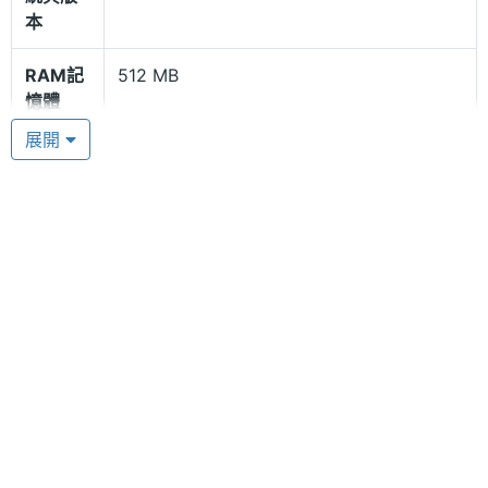
830MHz，達到了低功耗、高性能的完美結合。Ainol
本
NOVO8 還搭載了一枚 3D 圖形處理 ARM Mali400
RAM記
512 MB
GPU，同屬 GPU 也應用到三星最新平板上，卓越性能
憶體
不用質疑。該 GPU 能完成類似 PC 平台 3D 顯卡的工
展開
記憶卡
microSD(TF)
作，通過浮點運算，提供卓越的二維和三維加速性
能。能輕鬆完成 Android 平台上的 3D 遊戲運算，3D
處理器
Cortex-A9
遊戲盡在掌握。
顯示螢幕
主螢幕
1280*768 pixels
可同時連接多個設備
解析度
Ainol NOVO8 具有一枚前置 30 萬畫素視訊鏡頭，玩
自拍、玩攝影、玩 QQ 盡在掌控之中。Ainol NOVO8
主螢幕
TFT
也能透過 HDMI 影音輸出功能，流暢播放極致 1080P
材質
Full HD 的影片，而且支援等市面上所有主流影片播放