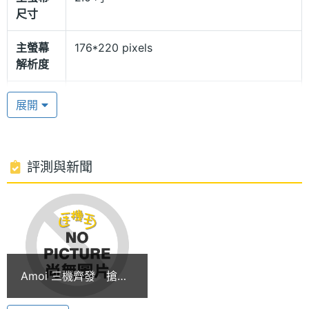
尺寸
V600 是一款支援 GSM900 / 1800 / 1900 MHz 和
WCDMA 網路的 3G 手機，手機並且支援 USB 傳輸資
主螢幕
176*220 pixels
料連接傳輸方式，手機鈴聲除了 64 和絃也支援 MP3
解析度
鈴聲。
主螢幕
TFT
展開
材質
130 萬畫素相機
副螢幕
1 吋
AMOI V600 在相機方面，支援 WCDMA 網路中常見
尺寸
評測與新聞
的視訊通話功能，但並沒有如大多手機那樣設計兩個
相機鏡頭，而是採用了類似 Sony Ericsson Z800i 的
副螢幕
96*96 pixels
解析度
創意，透過一個可以 180 度旋轉的鏡頭來進行視訊通
話。V600 採用 130 萬畫素的 COMS 相機，可拍出最
副螢幕
CSTN
大解析度為 1280 × 960 pixels 的照片。
材質
Amoi 三機齊發 搶攻
每個人的心房
主螢幕
26 萬色
AMOI V600 功能特色: