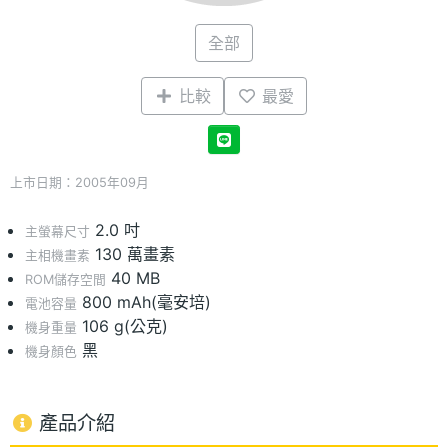
全部
比較
最愛
上市日期：2005年09月
2.0 吋
主螢幕尺寸
130 萬畫素
主相機畫素
40 MB
ROM儲存空間
800 mAh(毫安培)
電池容量
106 g(公克)
機身重量
黑
機身顏色
產品介紹