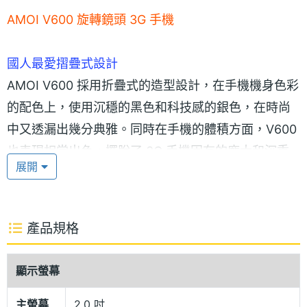
AMOI V600 旋轉鏡頭 3G 手機
國人最愛摺疊式設計
AMOI V600 採用折疊式的造型設計，在手機機身色彩
的配色上，使用沉穩的黑色和科技感的銀色，在時尚
中又透漏出幾分典雅。同時在手機的體積方面，V600
也表現相當出色，擺脫了 3G 手機固有的龐大和沉重
展開
身軀。僅有 90 × 45 × 25 mm 的尺寸和 106 克的重
量顯然在 3G 手機當中是輕量級的手機。
產品規格
高配備 3G 手機
AMOI V600 在螢幕的表現方面，外螢幕為 65000 色
顯示螢幕
STN 螢幕以及 96 × 96 pixels 的解析度。主螢幕則是
176 × 220 pixels 的 26 萬色 2 吋的頂級 TFT 。
主螢幕
2.0 吋