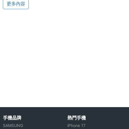
色彩
更多內容
◎ 摺疊外型設計
外螢幕
65536 色
◎ 支援 WCDMA / GSM 900 / 1800 / 1900 三頻系統
色彩
◎ 內建 130 萬畫素相機
◎ 64 和絃鈴聲；支援 MP3 鈴聲
相機規格
◎ 支援有聲錄影
主相機
130 萬畫素
◎ 支援視訊通話
畫素
◎ USB 傳輸功能
◎ 支援 GPRS / WAP 2.0 無線上網
主相機
CMOS
感光元
◎ 支援 JAVA
件
◎ 串流影音(線上電視直播)
◎ 可當 USB 碟
◎ MP3 播放器
手機品牌
熱門手機
※本文為 SOGI 手機王版權所有，未經授權不得轉載使用※
SAMSUNG
iPhone 17