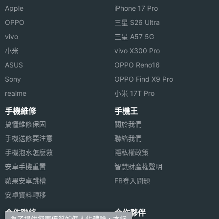
硬體效能
Apple
iPhone 17 Pro
OPPO
三星 S26 Ultra
ROM儲
40 MB
vivo
三星 A57 5G
存空間
小米
vivo X300 Pro
電池容
800 mAh(毫安培)
ASUS
OPPO Reno16
量
Sony
OPPO Find X9 Pro
realme
小米 17T Pro
最大通
3 HR(小時)
話時間
手機維修
手機王
搞懂維修保固
關於我們
最大待
8.33 天
手機送修要注意
聯絡我們
機時間
手機泡水怎麼救
隱私權政策
安卓手機重置
智慧財產權聲明
機體規格
蘋果安卓跳槽
FB登入問題
機身長
90 mm(公厘)
安卓資料轉移
度
合作聯絡
合作夥伴
為了提供您更優質的個人化體驗，本網