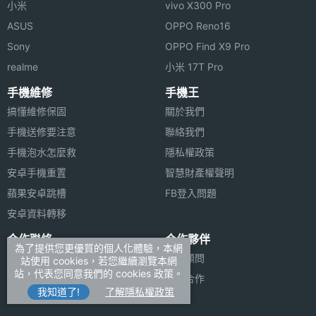
小米
vivo X300 Pro
ASUS
OPPO Reno16
Sony
OPPO Find X9 Pro
realme
小米 17T Pro
手機維修
手機王
搞懂維修保固
關於我們
手機送修要注意
聯絡我們
手機泡水怎麼救
隱私權政策
安卓手機重置
智慧財產權聲明
蘋果安卓跳槽
FB登入問題
安卓資料轉移
合作聯絡
合作夥伴
為了提供您更優質的個人化體驗，本網
廣告刊登
法律顧問
站使用 cookies，若您繼續瀏覽本網
站，代表您同意我們的 cookies 政策。
加入商店報價
媒體合作
我知道了!
了解隱私權政策
新聞聯絡