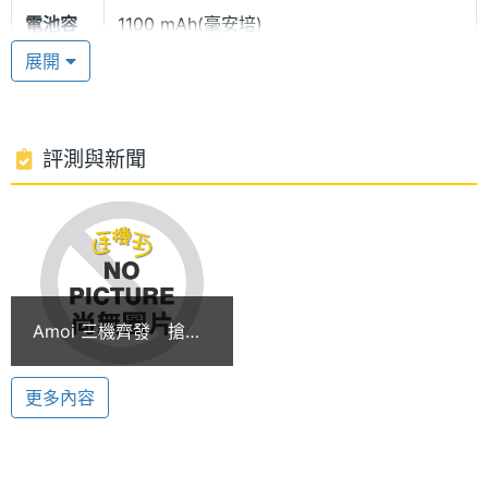
電池容
1100 mAh(毫安培)
量
展開
130 萬畫素 CMOS 相機
AMOI V100 在相機方面，內建了雙鏡頭，手機背後的
相機為 130 萬畫素 CMOS。支援 WCDMA 網路中常
評測與新聞
見的視訊通話功能，視訊鏡頭為 10 萬畫素 CMOS，
是一款中階的 3G 手機。
多媒體資訊
音樂播
MP3
AMOI V100 功能特色
放器
◎ 直立外型設計
Amoi 三機齊發 搶攻
◎ 支援 WCDMA / GSM 900 / 1800 / 1900 三頻系統
鈴聲種
MIDI, MMF, MP3
每個人的心房
類
◎ 內建 130 萬畫素 CMOS 相機
更多內容
◎ 64 和絃鈴聲；支援 MP3 鈴聲
顯示螢幕
◎ 支援有聲錄影
主螢幕
65536 色
◎ 支援視訊通話；視訊鏡頭 10 萬畫素 CMOS