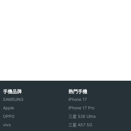
色彩
◎ 支援 USB 傳輸功能
◎ 支援 GPRS / WAP 2.0
◎ 支援 JAVA
◎ 串流影音(線上電視直播)
◎ 可當 USB 碟；內建 40 MB 記憶體
◎ MP3 播放器
AMOI V100 於 2005 年 9 月上市
※本文為 SOGI 手機王版權所有，未經授權不得轉載使用※
手機品牌
熱門手機
SAMSUNG
iPhone 17
Apple
iPhone 17 Pro
OPPO
三星 S26 Ultra
vivo
三星 A57 5G