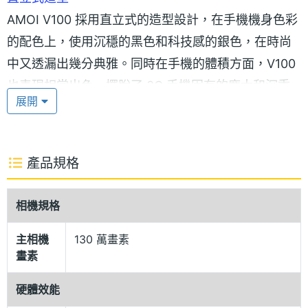
AMOI V100 採用直立式的造型設計，在手機機身色彩
的配色上，使用沉穩的黑色和科技感的銀色，在時尚
中又透漏出幾分典雅。同時在手機的體積方面，V100
也表現相當出色，擺脫了 3G 手機固有的龐大和沉重
展開
身軀。僅有 106 x 48 x 19 mm 的尺寸和 120 克的重
量顯然在 3G 手機當中是輕量級的手機。
產品規格
高配備 3G 手機
AMOI V100 在螢幕的表現方面，解析度為 176 × 220
相機規格
pixels 的 26 萬色 2 吋的頂級 TFT 。AMOI V100 是
一款支援 GSM900 / 1800 / 1900 MHz 和 WCDMA
主相機
130 萬畫素
畫素
網路的 3G 手機，手機並且支援藍芽、USB 傳輸資料
連接傳輸方式，手機鈴聲除了常見的 64 和絃也支援
硬體效能
MP3 鈴聲。