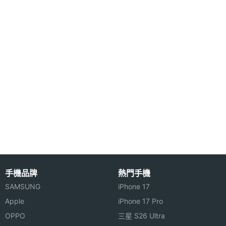
◎ 來電等待
◎ 來電大頭貼
◎ 自動重撥
◎ 支援 USB 傳輸介面
◎ 計算機
◎ 鬧鈴
◎ 語音備忘錄
◎ 行事曆
◎ 計時器
※本文為 SOGI 手機王版權所有，未經授權不得轉載使用※
手機品牌
熱門手機
SAMSUNG
iPhone 17
Apple
iPhone 17 Pro
OPPO
三星 S26 Ultra