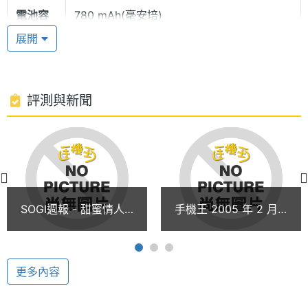
電池容
780 mAh(毫安培)
媒體影音時，快速又方便。
量
展開
強悍配備 得力助手
AMOI M6 能存放 500 組電話簿資料；支援 GPRS、
評測與新聞
WAP、SMS、MMS、JAVA 等功能；鬧鐘可以設定三
種不同的時間；內建 JAVA 遊戲，可是打發時間的好
多媒體資訊
伙伴唷！並增加了通常只出現在 PDA 手機中的電子字
鈴聲種
MIDI, MP3
典，有英漢/漢英字典查詢功能，不管是生活還是工
類
作，都是你聰明的小幫手。
SOGI週報 - 甜蜜情人
手機王 2005 年 2 月
顯示螢幕
節手機套餐 輕鬆傳情
新機月報
AMOI M6 功能特色：
意
主螢幕
26 萬色
◎ 來電警衛
色彩
更多內容
◎ 通話保留
◎ 來電轉接