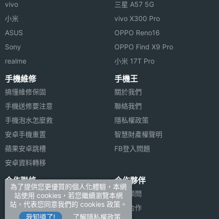
vivo
三星 A57 5G
小米
vivo X300 Pro
ASUS
OPPO Reno16
Sony
OPPO Find X9 Pro
realme
小米 17T Pro
手機維修
手機王
搞懂維修保固
關於我們
手機送修要注意
聯絡我們
手機泡水怎麼救
隱私權政策
安卓手機重置
智慧財產權聲明
蘋果安卓跳槽
FB登入問題
安卓資料轉移
合作聯絡
合作夥伴
為了提供您更優質的個人化體驗，本網
廣告刊登
法律顧問
站使用 cookies，若您繼續瀏覽本網
站，代表您同意我們的 cookies 政策。
加入商店報價
媒體合作
我知道了!
了解隱私權政策