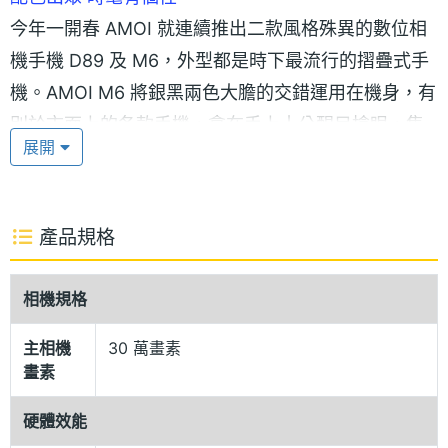
今年一開春 AMOI 就連續推出二款風格殊異的數位相
機手機 D89 及 M6，外型都是時下最流行的摺疊式手
機。AMOI M6 將銀黑兩色大膽的交錯運用在機身，有
別於市面上的各款手機，拿在手上十分醒目搶眼，集
展開
結了時尚、科技、品味及個性，一機在手，流行跟著
走。
產品規格
影音多媒體 立體雙喇叭
M6 是 AMOI 推出的首款多媒體手機，內建 40 和弦，
相機規格
有 Stereo 立體雙喇叭環繞音效悠揚悅耳，可支援
MP3 下載，隨時都可以聆聽流行音樂，並可設為手機
主相機
30 萬畫素
畫素
鈴聲，無論是音質的表現，還是實用性都很強。此
外，AMOI M6 的 1.9 吋 26 萬色的超大內螢幕、 30
硬體效能
萬畫素的數位相機，以及 8 MB 的記憶體，在欣賞多