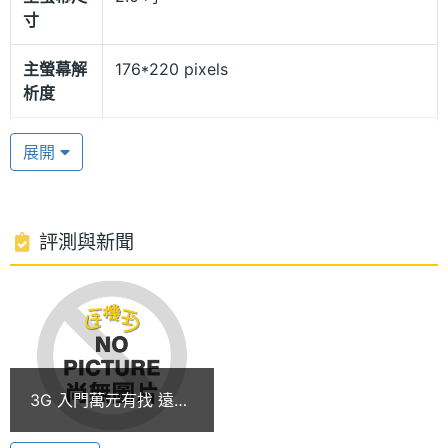
寸
螢幕，在相機功能上，Amoi A1 內建 130 萬畫素可旋
轉式相機鏡頭，可拍攝動態影片。在音樂播放功能
主螢幕解
176*220 pixels
上，消費者可直接透過外螢幕下方的音樂播放鍵，免
析度
掀蓋直接播放音樂，行動音樂體驗更加便利！除此之
主螢幕材
TFT
展開
外，Amoi A1 還支援藍牙 A2DP 立體聲傳輸，音樂手
質
機功能更加完善。
副螢幕尺
1.2 吋
寸
評測與新聞
支援 MicroSD 記憶卡擴充功能
除了強大的多媒體影音功能之外，Amoi A1 同時是一
副螢幕解
96*96 pixels
析度
款實用性極佳的多功能手機，具備藍牙、USB 傳輸等
功能之外，本身還內建 22MB 記憶體，而所支援的
副螢幕材
OLED
MicroSD 記憶卡擴充功能，最高還可支援到 1GB 的容
質
3G 入門萬元有找 遠傳
量。
獨享 Amoi A1
主螢幕色
26 萬色