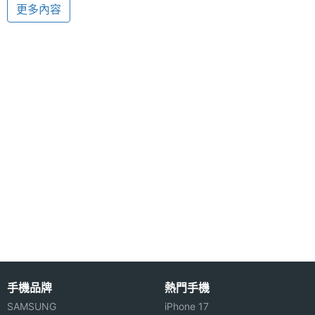
彩
更多內容
Amoi A1 功能特色:
外螢幕色
65536 色
◎ 支援 GSM 900 / 1800 / WCDMA 系統
彩
◎ 遠傳客製化 3G 手機
◎ 雙螢幕摺疊設計
相機規格
◎ 具備免掀蓋音樂播放器
主相機畫
130 萬畫素
◎ 內建 130 萬畫素可旋轉式相機鏡頭
素
◎ 內建 2 吋 26 萬色 TFT 內螢幕
◎ 具備 6 萬 5 千色 OLED 外螢幕
主相機感
CMOS
光元件
◎ 內建 MP3 音樂播放器
◎ 支援藍牙傳輸
前相機畫
130 萬畫素
◎ 支援 A2DP 立體聲傳輸
素
◎ 支援來電影片顯示
手機品牌
熱門手機
◎ 支援錄音、免持擴音功能
SAMSUNG
iPhone 17
◎ 具備 USB 傳輸功能