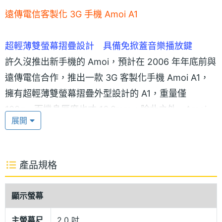
遠傳電信客製化 3G 手機 Amoi A1
超輕薄雙螢幕摺疊設計 具備免掀蓋音樂播放鍵
許久沒推出新手機的 Amoi，預計在 2006 年年底前與
遠傳電信合作，推出一款 3G 客製化手機 Amoi A1，
擁有超輕薄雙螢幕摺疊外型設計的 A1，重量僅
100g，而機身厚度也才 16.2mm。除此之外，Amoi
展開
A1 還具備免掀蓋音樂播放操作鍵，時尚精緻的外型設
計與強大的多媒體 3G 影音功能，Amoi A1 市場賣相
極佳。
產品規格
內建 130 萬畫素相機 可支援藍牙 A2DP立體聲播放
顯示螢幕
Amoi A1 外型採用雙螢幕摺疊設計，內螢幕為 2 吋 26
萬色 TFT LCD，而外螢幕規格則為 6 萬 5 千色 OLED
主螢幕尺
2.0 吋