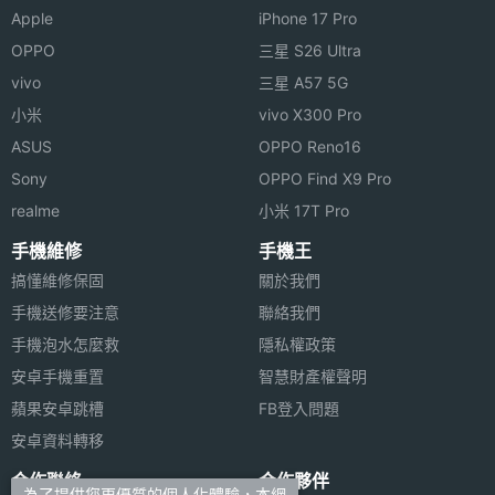
Apple
iPhone 17 Pro
◎ 內建 22MB 記憶空間
OPPO
三星 S26 Ultra
硬體效能
◎ 可支援 MicroSD 記憶卡擴充，最高支援至 1GB
vivo
三星 A57 5G
ROM儲
22 MB
小米
vivo X300 Pro
存空間
ASUS
OPPO Reno16
※本文為 SOGI 手機王版權所有，未經授權不得轉載使用※
Sony
OPPO Find X9 Pro
記憶卡
microSD(TF)
realme
小米 17T Pro
最大待機
9.9 天
手機維修
手機王
時間
搞懂維修保固
關於我們
手機送修要注意
聯絡我們
WCDMA
7.58 天
手機泡水怎麼救
隱私權政策
待機時間
安卓手機重置
智慧財產權聲明
(最大)
蘋果安卓跳槽
FB登入問題
連接與應用
安卓資料轉移
合作聯絡
合作夥伴
藍牙版本
V2.0
為了提供您更優質的個人化體驗，本網