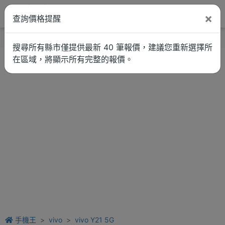
×
查詢價格提醒
找品牌
新聞
車拚
維修估價
搜尋所有縣市僅提供最新 40 筆報價，建議您重新選擇所
在區域，將顯示所有完整的報價。
手機王
vivo
vivo Y21 5G