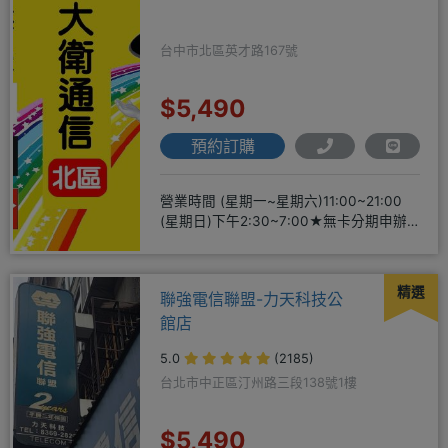
台中市北區英才路167號
$5,490
預約訂購
營業時間 (星期一~星期六)11:00~21:00
(星期日)下午2:30~7:00★無卡分期申辦
方便
精選
聯強電信聯盟-力天科技公
館店
5.0
(2185)
台北市中正區汀州路三段138號1樓
$5,490