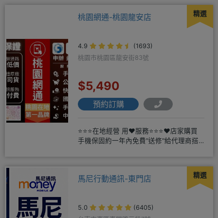
精選
桃園網通-桃園龍安店
4.9
(1693)
桃園市桃園區龍安街83號
$5,490
預約訂購
⭐⭐⭐在地經營 用❤️服務⭐⭐⭐❤️店家購買
手機保固約一年內免費"送修"給代理商搭
配門號再享高額折扣，
精選
馬尼行動通訊-東門店
5.0
(6405)