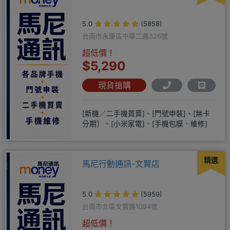
5.0
(5858)
台南市永康區中華二路326號
超低價！
$5,290
現貨搶購
[新機／二手機買賣]、[門號申裝]、[無卡
分期］、[小米家電]、[手機包膜、維修]
精選
馬尼行動通訊-文賢店
5.0
(5959)
台南市北區文賢路1094號
超低價！