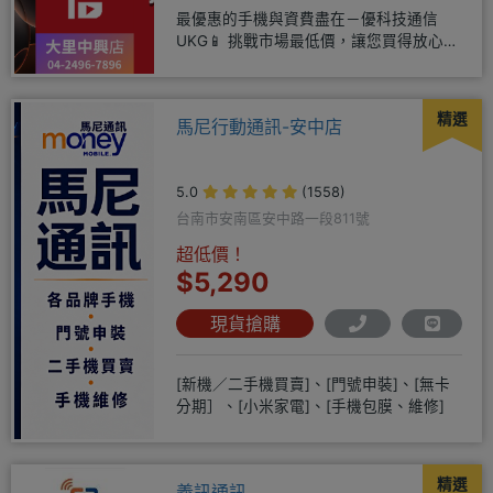
最優惠的手機與資費盡在－優科技通信
UKG📱 挑戰市場最低價，讓您買得放心又
划算！無論是手機還是電信資費
精選
馬尼行動通訊-安中店
5.0
(1558)
台南市安南區安中路一段811號
超低價！
$5,290
現貨搶購
[新機／二手機買賣]、[門號申裝]、[無卡
分期］、[小米家電]、[手機包膜、維修]
精選
義訊通訊