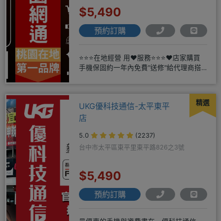
$5,490
預約訂購
⭐⭐⭐在地經營 用❤️服務⭐⭐⭐❤️店家購買
手機保固約一年內免費"送修"給代理商搭
配門號再享高額折扣，
精選
UKG優科技通信-太平東平
店
5.0
(2237)
台中市太平區東平里東平路826之3號
$5,490
預約訂購