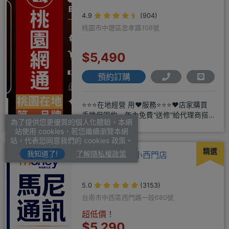
4.9
(904)
桃園市中壢區忠孝路108號
$5,490
預約訂購
⭐⭐⭐在地經營 用❤️服務⭐⭐⭐❤️店家購買
手機保固約一年內免費"送修"給代理商搭
為了提供您更優質的個人化體驗，本網
配門號再享高額折扣，
站使用 cookies，若您繼續瀏覽本網
站，代表您同意我們的 cookies 政策。
精選
我知道了!
了解隱私權政策
馬尼行動通訊-小西門店
5.0
(3153)
台南市中西區西門路一段680號
超低價！
$5,290