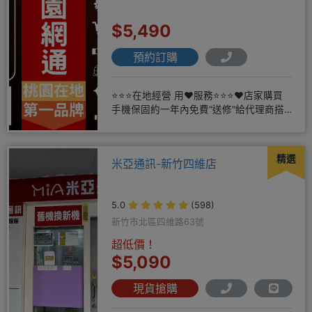
$5,490
預約訂購
⭐⭐⭐在地經營 用❤️服務⭐⭐⭐❤️店家購買
手機保固約一年內免費"送修"給代理商搭
配門號再享高額折扣，
精選
米亞通訊-新竹四維店
5.0
(598)
新竹市北區四維路63號
超低價！
$5,090
現貨搶購