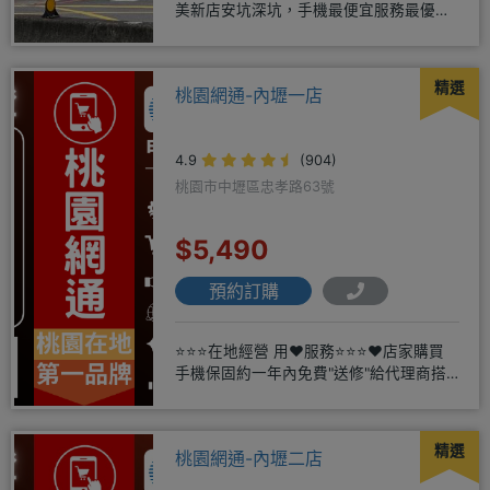
美新店安坑深坑，手機最便宜服務最優
質。深耕28年經驗豐富擅於
精選
桃園網通-內壢一店
4.9
(904)
桃園市中壢區忠孝路63號
$5,490
預約訂購
⭐⭐⭐在地經營 用❤️服務⭐⭐⭐❤️店家購買
手機保固約一年內免費"送修"給代理商搭
配門號再享高額折扣，
精選
桃園網通-內壢二店