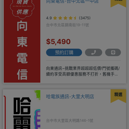
向東電信-台中北區一中店
4.9
(3475)
台中市北區錦南街19-11號
$5,490
預約訂購
向東通訊~挑戰業界超超超低價!門號攜碼/
續約享受高額優惠服務不打折，舊機手機
還能享受舊換新加碼優惠!!
精選
哈電族通訊-大里大明店
台中市大里區大明路146-1號