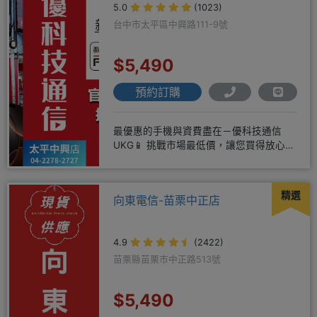
5.0
(1023)
台中市太平區中興路111-9號
$5,490
預約訂購
最優惠的手機與資費盡在－優科技通信
UKG📱 挑戰市場最低價，讓您買得放心又
划算！無論是手機還是電信資費
精選
向東電信-苗栗中正店
4.9
(2422)
苗栗縣苗栗市中正路513號
$5,490