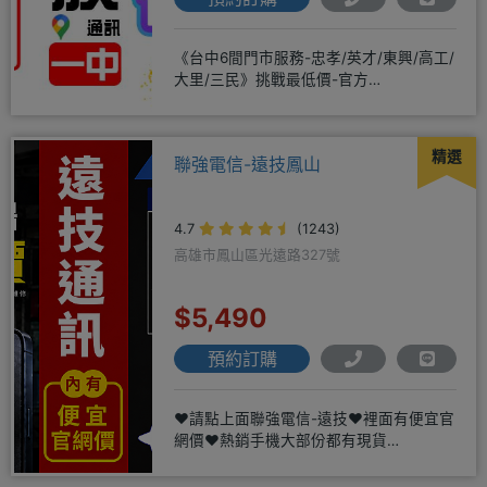
《台中6間門市服務-忠孝/英才/東興/高工/
大里/三民》挑戰最低價-官方
LINE@hbp2888s♦高
精選
聯強電信-遠技鳳山
4.7
(1243)
高雄市鳳山區光遠路327號
$5,490
預約訂購
❤️請點上面聯強電信-遠技❤️裡面有便宜官
網價❤️熱銷手機大部份都有現貨
https://yujimob