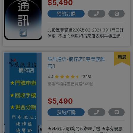
$5,490
預約訂購
北投區尊賢街220號 02-2821-3911門口好
停車 不擔心開單拖吊來店表明手機王網
友 才能享有
精選
辰訊通信-楠梓店尊榮旗艦
店
4.4
(328)
高雄市楠梓區德賢路549號
$5,490
預約訂購
★凡來店(電)詢問及辦理手機 ★享有優惠