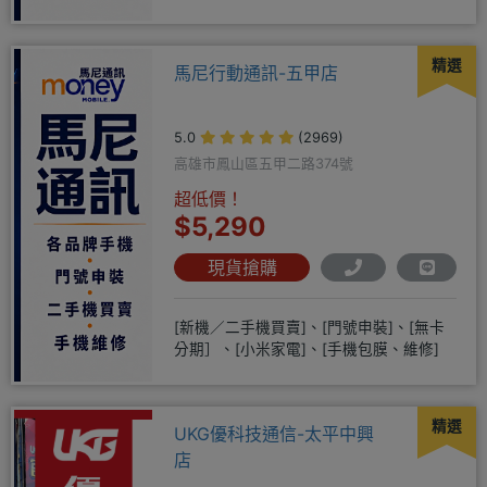
精選
馬尼行動通訊-五甲店
5.0
(2969)
高雄市鳳山區五甲二路374號
超低價！
$5,290
現貨搶購
[新機／二手機買賣]、[門號申裝]、[無卡
分期］、[小米家電]、[手機包膜、維修]
精選
UKG優科技通信-太平中興
店