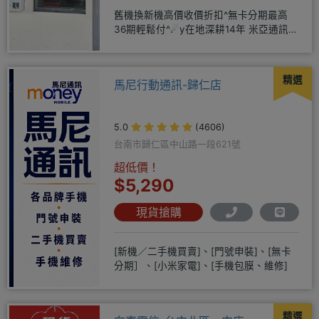
舊機換新機高價收價折扣^無卡分期最高
36期輕鬆付^☄y在地深耕14年 米亞通訊四
維門市原南大路米亞通訊
精選
馬尼行動通訊-歸仁店
5.0
(4606)
台南市歸仁區中山路一段621號
超低價！
$5,290
現貨搶購
[新機／二手機買賣]、[門號申裝]、[無卡
分期］、[小米家電]、[手機包膜、維修]
精選