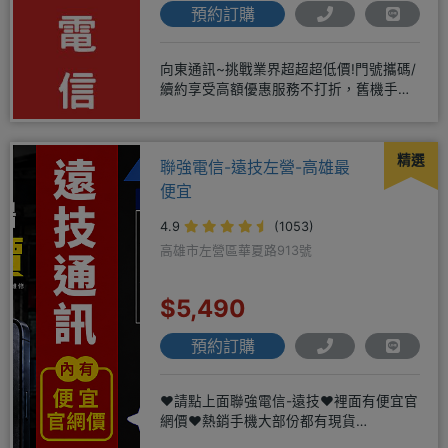
預約訂購
向東通訊~挑戰業界超超超低價!門號攜碼/
續約享受高額優惠服務不打折，舊機手機
還能享受舊換新加碼優惠!!
精選
聯強電信-遠技左營-高雄最
便宜
4.9
(1053)
高雄市左營區華夏路913號
$5,490
預約訂購
❤️請點上面聯強電信-遠技❤️裡面有便宜官
網價❤️熱銷手機大部份都有現貨
https://yujimob