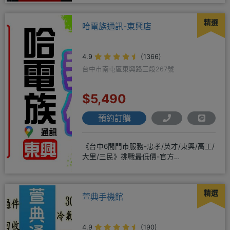
精選
哈電族通訊-東興店
4.9
(1366)
台中市南屯區東興路三段267號
$5,490
預約訂購
《台中6間門市服務-忠孝/英才/東興/高工/
大里/三民》挑戰最低價-官方
LINE@hbp2888s♦高
精選
萱典手機館
4.9
(190)