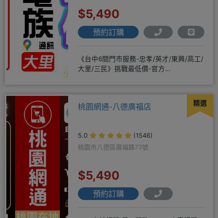
$5,490
預約訂購
《台中6間門市服務-忠孝/英才/東興/高工/
大里/三民》挑戰最低價-官方
LINE@hbp2888s♦高
精選
桃園網通-八德廣福店
5.0
(1546)
桃園市八德區廣福路73號
$5,490
預約訂購