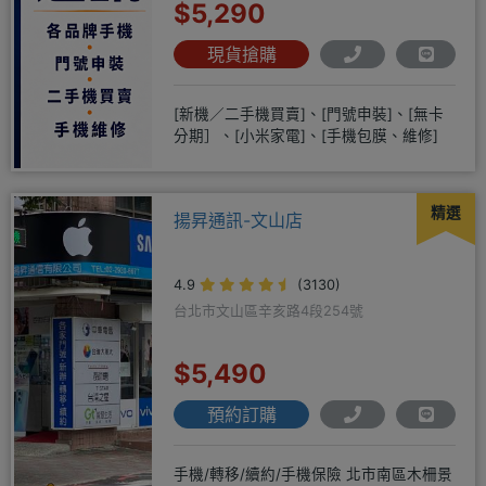
$5,290
現貨搶購
[新機／二手機買賣]、[門號申裝]、[無卡
分期］、[小米家電]、[手機包膜、維修]
精選
揚昇通訊-文山店
4.9
(3130)
台北市文山區辛亥路4段254號
$5,490
預約訂購
手機/轉移/續約/手機保險 北市南區木柵景