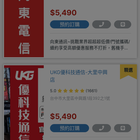
$5,490
預約訂購
向東通訊~挑戰業界超超超低價!門號攜碼/
續約享受高額優惠服務不打折，舊機手機
還能享受舊換新加碼優惠!!
精選
UKG優科技通信-大里中興
店
5.0
(1661)
台中市大里區中興路1段392之1號
$5,490
預約訂購