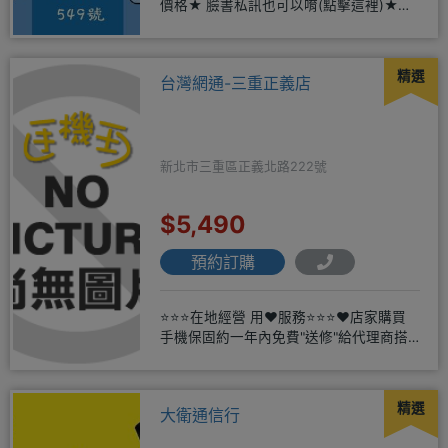
價格★ 臉書私訊也可以唷(點擊這裡)★免
卡現金分期→免頭期免手
精選
台灣網通-三重正義店
新北市三重區正義北路222號
$5,490
預約訂購
⭐⭐⭐在地經營 用❤️服務⭐⭐⭐❤️店家購買
手機保固約一年內免費"送修"給代理商搭
配門號再享高額折扣，
精選
大衛通信行