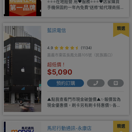
⭐⭐⭐在地經營 用❤️服務⭐⭐⭐❤️店家購買
手機保固約一年內免費"送修"給代理商搭
配門號再享高額折扣，
精選
藍訊電信
4.9
(1134)
嘉義市東區吳鳳北路105號（民族路口）
超低價！
$5,090
預約訂購
▲點我查看門市現金破盤價▲✨報價皆為
現金優惠價，刷卡另有刷卡特惠價✨各大
品牌手機皆有(門號：✔續約 ✔
精選
馬尼行動通訊-永康店