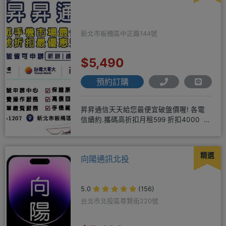
新北市板橋區中正路144號
$5,490
預約訂購
昇昇通信天天給您最便宜破盤價喔! 各電
信續約.攜碼高折扣月租599 折扣4000 月
租799 折扣7
精選
向陽通訊北投
5.0
(156)
台北市北投區尊賢街220號