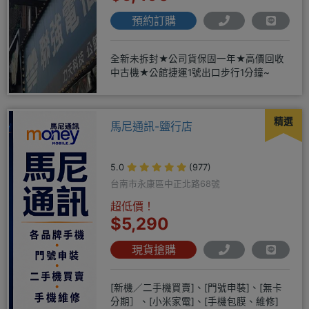
預約訂購
全新未拆封★公司貨保固一年★高價回收
中古機★公館捷運1號出口步行1分鐘~
精選
馬尼通訊-鹽行店
5.0
(977)
台南市永康區中正北路68號
超低價！
$5,290
現貨搶購
[新機／二手機買賣]、[門號申裝]、[無卡
分期］、[小米家電]、[手機包膜、維修]