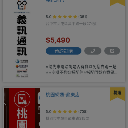
5.0
(351)
台中市北屯區昌平路一段274號
$5,490
預約訂購
⭐請先來電洽詢是否有貨以免您白跑一趟
⭐⭐空機不強迫搭配件⭐搭配門號方案優惠
更多⭐⭐手機加購滿版玻璃貼+
精選
桃園網通-龍東店
5.0
(705)
桃園市中壢區龍東路315號