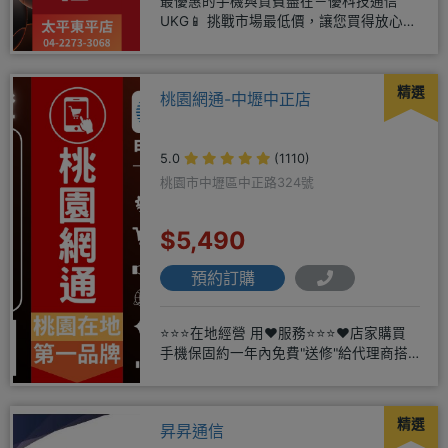
最優惠的手機與資費盡在－優科技通信
UKG📱 挑戰市場最低價，讓您買得放心又
划算！無論是手機還是電信資費
精選
桃園網通-中壢中正店
5.0
(1110)
桃園市中壢區中正路324號
$5,490
預約訂購
⭐⭐⭐在地經營 用❤️服務⭐⭐⭐❤️店家購買
手機保固約一年內免費"送修"給代理商搭
配門號再享高額折扣，
精選
昇昇通信