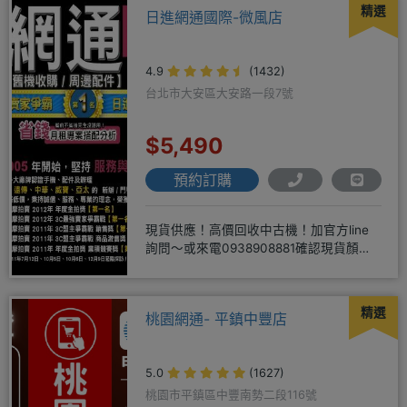
精選
日進網通國際-微風店
4.9
(1432)
台北市大安區大安路一段7號
$5,490
預約訂購
現貨供應！高價回收中古機！加官方line
詢問～或來電0938908881確認現貨顏色
時~請先告知手機王
精選
桃園網通- 平鎮中豐店
5.0
(1627)
桃園市平鎮區中豐南勢二段116號