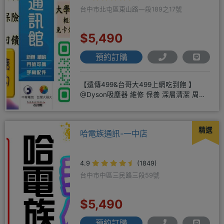
台中市北屯區東山路一段189之17號
$5,490
預約訂購
【遠傳499&台哥大499上網吃到飽 】
@Dyson吸塵器 維修 保養 深層清潔 周邊
商品 耗材販售@
精選
哈電族通訊-一中店
4.9
(1849)
台中市中區三民路三段59號
$5,490
預約訂購