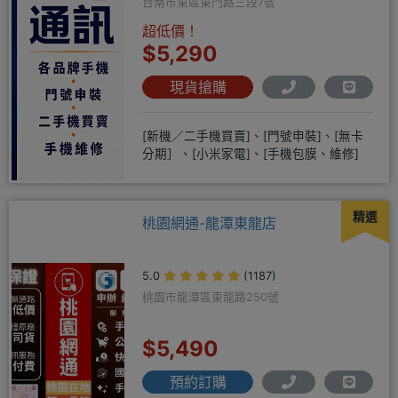
台南市東區東門路三段7號
超低價！
$5,290
現貨搶購
[新機／二手機買賣]、[門號申裝]、[無卡
分期］、[小米家電]、[手機包膜、維修]
精選
桃園網通-龍潭東龍店
5.0
(1187)
桃園市龍潭區東龍路250號
$5,490
預約訂購